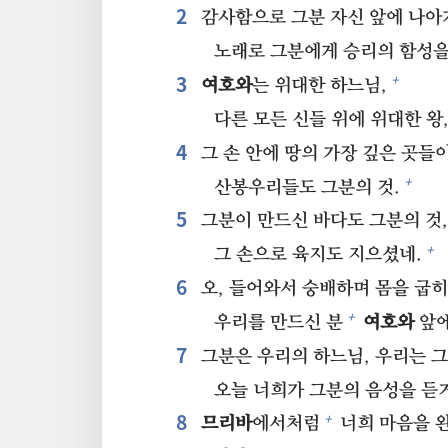
2⁠
감사함으로 그분 자신 앞에 나아
노래로 그분에게 승리의 함성을
3⁠
+
여호와
는 위대한 하느님,
다른 모든 신들 위에 위대한 왕
4⁠
그 손 안에 땅의 가장 깊은 곳들
+
산봉우리들도 그분의 것.
5⁠
그분이 만드신 바다도 그분의 것,
+
그 손으로 육지도 지으셨네.
6⁠
오, 들어와서 숭배하며 몸을 굽히
+
우리를 만드신 분
여호와
앞에
7⁠
그분은 우리의 하느님, 우리는 그
오늘 너희가 그분의 음성을 듣
8⁠
+
므리바
에서처럼
너희 마음을 완