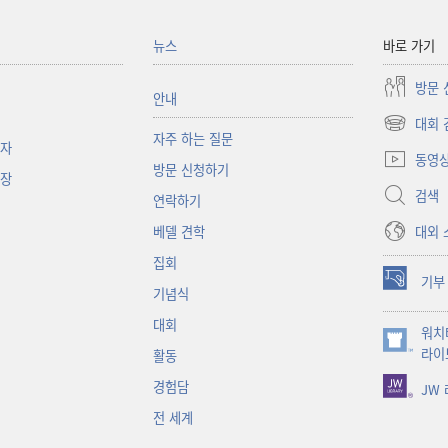
뉴스
바로 가기
방문 
안내
대회 
(새로운
자주 하는 질문
책자
창
동영
방문 신청하기
열기)
대장
검색
연락하기
대외 
베델 견학
집회
기부
(새로운
기념식
창
대회
워치
열기)
(새로운
라이
활동
창
경험담
JW
열기)
전 세계