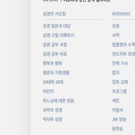
성경의 가르침
라이브러리
성경 질문과 대답
성경
성경 구절 이해하기
서적
성경 공부 과정
팜플렛과 소
성경 공부 자료
전도지와 초
행복과 평화
연재 기사
결혼과 가정생활
잡지
10대와 20대
집회 교재
어린이
프로그램
하느님에 대한 믿음
색인
과학과 성경
지침서
역사와 성경
JW 방송
동영상