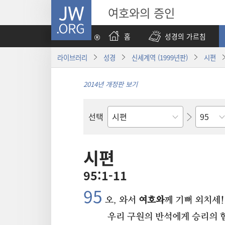
JW.ORG
여호와의 증인
홈
성경의 가르침
라이브러리
성경
신세계역 (1999년판)
시편
2014년 개정판 보기
장
선택
성경의
책
시편
95:1-11
95⁠
오, 와서
여호와
께 기뻐 외치세!
우리 구원의 반석에게 승리의 