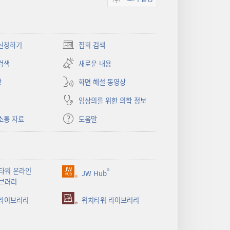
신청하기
집회 검색
(새로운
창
검색
새로운 내용
열기)
상
화면 해설 동영상
임상의를 위한 의학 정보
소통 자료
도움말
타워 온라인
®
JW Hub
(새로운
브러리
창
 라이브러리
열기)
워치타워 라이브러리