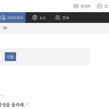
한국어
로
언어
(
선택
창
라이브러리
뉴스
안내
열
95
+
+
함성을 올리세.