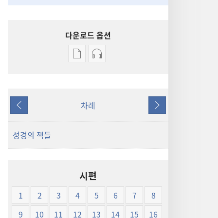
다운로드 옵션
출판물
오디오
다운로드
다운로드
옵션
옵션
신세계역
신세계역
차례
성경
성경
이전
다음
(1999년판)
(1999년판)
성경의 책들
시편
1
2
3
4
5
6
7
8
9
10
11
12
13
14
15
16