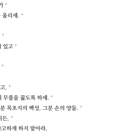
+
가
+
 올리세.
+
,
+
이 있고
+
+
고,
+
 무릎을 꿇도록 하세.
+
분 목초지의 백성, 그분 손의 양들.
+
거든,
고하게 하지 말아라,