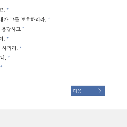
+
고,
+
내가 그를 보호하리라.
+
게 응답하고
+
며,
+
 하리라.
+
니,
+
다음