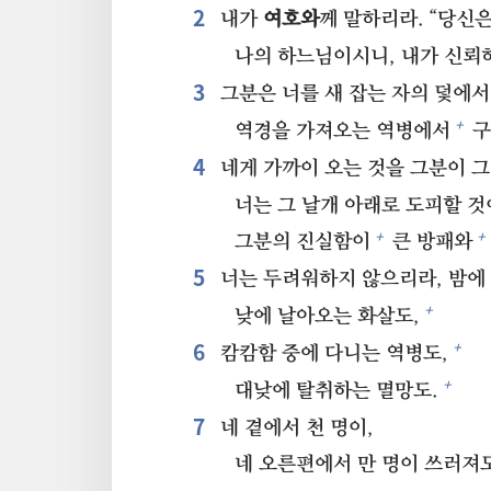
2⁠
내가
여호와
께 말하리라. “당신
나의 하느님이시니, 내가 신뢰
3⁠
그분은 너를 새 잡는 자의 덫에서
+
역경을 가져오는 역병에서
구
4⁠
네게 가까이 오는 것을 그분이 그
너는 그 날개 아래로 도피할 것
+
+
그분의 진실함이
큰 방패와
5⁠
너는 두려워하지 않으리라, 밤에 
+
낮에 날아오는 화살도,
6⁠
+
캄캄함 중에 다니는 역병도,
+
대낮에 탈취하는 멸망도.
7⁠
네 곁에서 천 명이,
네 오른편에서 만 명이 쓰러져도