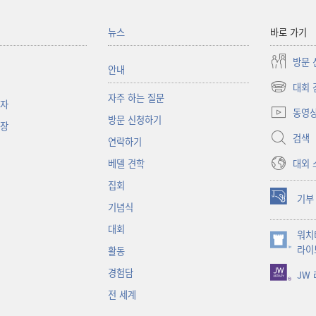
뉴스
바로 가기
방문 
안내
대회 
(새로운
자주 하는 질문
책자
창
동영
방문 신청하기
열기)
대장
검색
연락하기
대외 
베델 견학
집회
기부
(새로운
기념식
창
대회
워치
열기)
(새로운
라이
활동
창
경험담
JW
열기)
전 세계