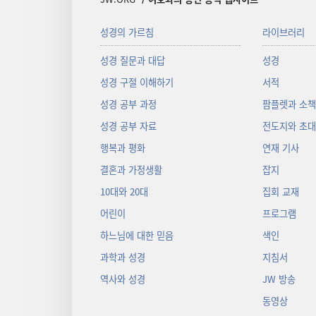
성경의 가르침
라이브러리
성경 질문과 대답
성경
성경 구절 이해하기
서적
성경 공부 과정
팜플렛과 소
성경 공부 자료
전도지와 초
행복과 평화
연재 기사
결혼과 가정생활
잡지
10대와 20대
집회 교재
어린이
프로그램
하느님에 대한 믿음
색인
과학과 성경
지침서
역사와 성경
JW 방송
동영상