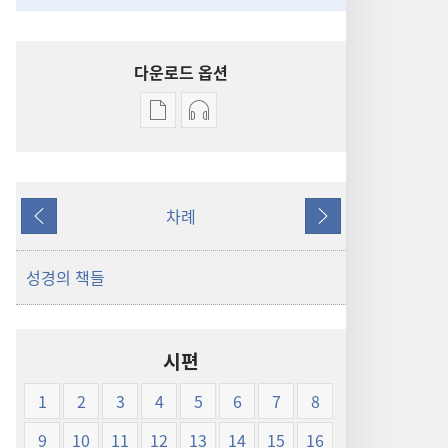
다운로드 옵션
출판물
오디오
다운로드
다운로드
옵션
옵션
신세계역
신세계역
차례
성경
성경
이전
다음
(1999년판)
(1999년판)
성경의 책들
시편
1
2
3
4
5
6
7
8
9
10
11
12
13
14
15
16