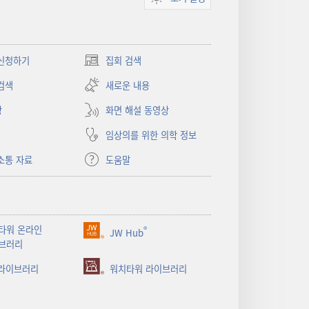
신청하기
집회 검색
(새로운
창
검색
새로운 내용
열기)
상
화면 해설 동영상
임상의를 위한 의학 정보
소통 자료
도움말
타워 온라인
®
JW Hub
(새로운
브러리
창
 라이브러리
열기)
워치타워 라이브러리