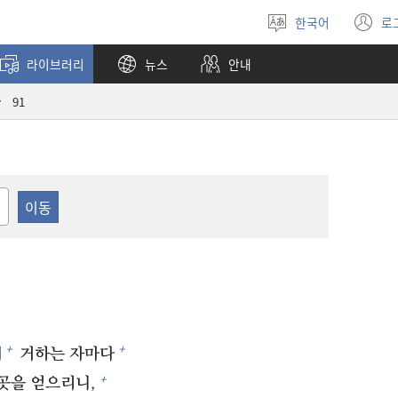
한국어
로
언어
(
선택
창
라이브러리
뉴스
안내
열
91
+
+
에
거하는 자마다
+
곳을 얻으리니,