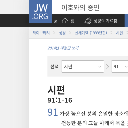
JW.ORG
여호와의 증인
홈
성경의 가르침
라이브러리
성경
신세계역 (1999년판)
시편
2014년 개정판 보기
장
선택
성경의
책
시편
91:1-16
91⁠
가장 높으신 분의 은밀한 장소
전능한 분의 그늘 아래서 묵을 