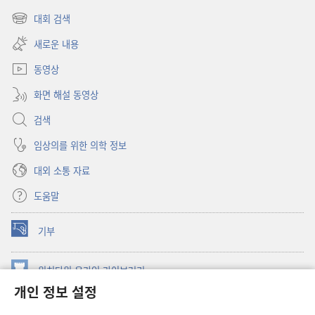
(새로운
창
대회 검색
(새로운
열기)
창
새로운 내용
열기)
동영상
화면 해설 동영상
검색
임상의를 위한 의학 정보
대외 소통 자료
도움말
기부
(새로운
창
열기)
워치타워 온라인 라이브러리
(새로운
개인 정보 설정
창
®
JW Hub
열기)
(새로운