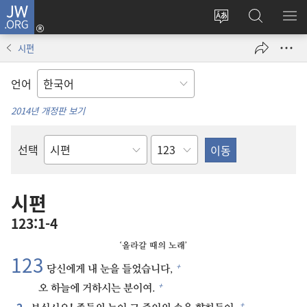
JW.ORG
로그인
사이트
JW.ORG
메
(새로운
언어
검색
보
창
시편
변경
열기)
언어
2014년 개정판 보기
장
선택
성경의
책
시편
123:1-4
‘올라갈 때의 노래’
123⁠
+
당신에게 내 눈을 들었습니다,
+
오 하늘에 거하시는 분이여.
2⁠
+