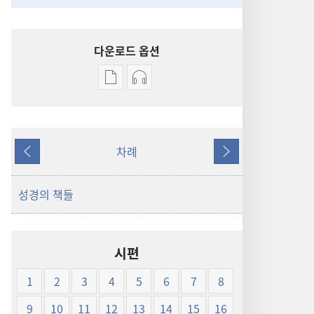
다운로드 옵션
출판물
오디오
다운로드
다운로드
옵션
옵션
신세계역
신세계역
차례
성경
성경
이전
다음
(1999년판)
(1999년판)
성경의 책들
시편
1
2
3
4
5
6
7
8
9
10
11
12
13
14
15
16