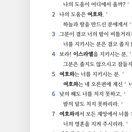
+
나의 도움이 어디에서 올까?
2⁠
+
나의 도움은
여호와
,
+
하늘과 땅을 만드신 분에게서
3⁠
그분이 결코 너의 발이 비틀거리지
너를 지키시는 분은 결코 졸지
4⁠
+
보라!
이스라엘
을 지키시는 분,
그분은 졸지도 않으시고 잠들지
5⁠
+
여호와
는 너를 지키시는 분.
+
여호와
는 네 오른편에 계신
너
6⁠
+
낮의 해도 너를 치지 못하고,
+
밤의 달도 치지 못하리라.
7⁠
여호와
께서 모든 재앙에서 너를 
+
너의 영혼을 지켜 주시리라.