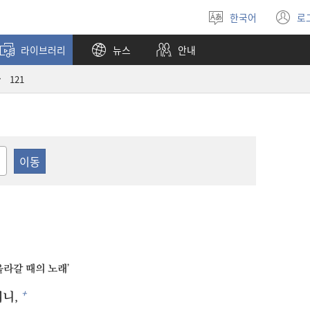
한국어
로
언어
(
선택
창
라이브러리
뉴스
안내
열
121
올라갈 때의 노래’
+
니,