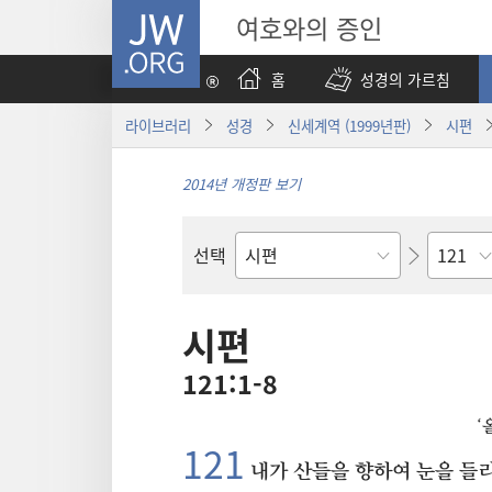
JW.ORG
여호와의 증인
홈
성경의 가르침
라이브러리
성경
신세계역 (1999년판)
시편
2014년 개정판 보기
장
선택
성경의
책
시편
121:1-8
‘
121⁠
내가 산들을 향하여 눈을 들리