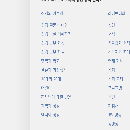
성경의 가르침
라이브러리
성경 질문과 대답
성경
성경 구절 이해하기
서적
성경 공부 과정
팜플렛과 소
성경 공부 자료
전도지와 초
행복과 평화
연재 기사
결혼과 가정생활
잡지
10대와 20대
집회 교재
어린이
프로그램
하느님에 대한 믿음
색인
과학과 성경
지침서
역사와 성경
JW 방송
동영상