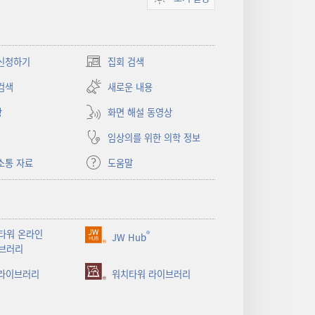
신청하기
집회 검색
(새로운
창
검색
새로운 내용
열기)
상
화면 해설 동영상
임상의를 위한 의학 정보
소통 자료
도움말
타워 온라인
®
JW Hub
(새로운
브러리
창
 라이브러리
열기)
워치타워 라이브러리