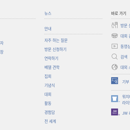
뉴스
바로 가기
방문 
안내
대회 
(새로운
자주 하는 질문
책자
창
동영
방문 신청하기
열기)
대장
검색
연락하기
대외 
베델 견학
집회
기부
(새로운
기념식
창
대회
워치
열기)
(새로운
라이
활동
창
경험담
JW
열기)
전 세계