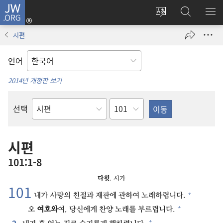
JW.ORG
로그인
사이트
JW.ORG
메
(새로운
언어
검색
보
창
시편
변경
열기)
언어
2014년 개정판 보기
장
선택
성경의
책
시편
101:1-8
다윗
. 시가
101⁠
+
내가 사랑의 친절과 재판에 관하여 노래하렵니다.
+
오
여호와
여, 당신에게 찬양 노래를 부르렵니다.
2⁠
+