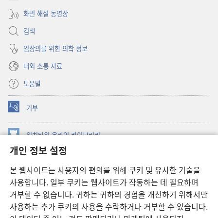
화면 해설 동영상
검색
임상의를 위한 의학 정보
대외 소통 자료
도움말
기부
(새로운
창
열기)
워치타워 온라인 라이브러리
(새로운
개인 정보 설정
창
®
JW Hub
열기)
(새로운
본 웹사이트는 사용자의 편의를 위해 쿠키 및 유사한 기술을
창
JW 라이브러리
사용합니다. 일부 쿠키는 웹사이트가 작동하는 데 필요하며
열기)
거부할 수 없습니다. 귀하는 귀하의 경험을 개선하기 위해서만
워치타워 라이브러리
사용하는 추가 쿠키의 사용을 수락하거나 거부할 수 있습니다.