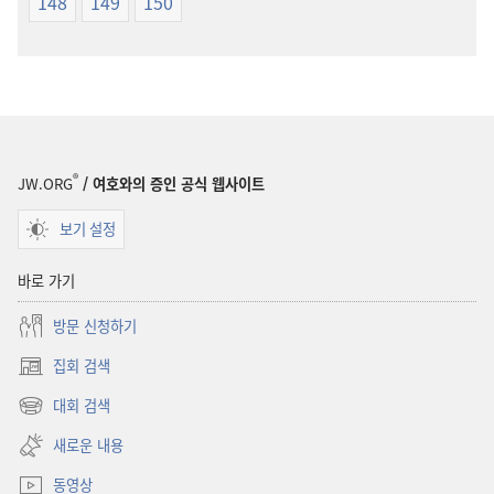
148
149
150
®
JW.ORG
/ 여호와의 증인 공식 웹사이트
보기 설정
바로 가기
방문 신청하기
집회 검색
(새로운
창
대회 검색
(새로운
열기)
창
새로운 내용
열기)
동영상