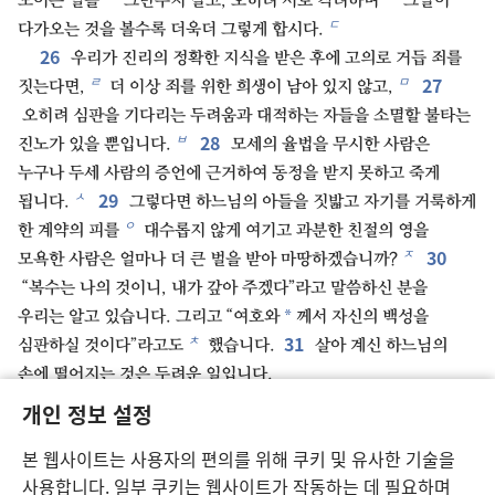
모이는 일을
그만두지 말고, 오히려 서로 격려하며
그날이
ㄷ
다가오는 것을 볼수록 더욱더 그렇게 합시다.
26
우리가 진리의 정확한 지식을 받은 후에 고의로 거듭 죄를
27
ㄹ
ㅁ
짓는다면,
더 이상 죄를 위한 희생이 남아 있지 않고,
오히려 심판을 기다리는 두려움과 대적하는 자들을 소멸할 불타는
28
ㅂ
진노가 있을 뿐입니다.
모세의 율법을 무시한 사람은
누구나 두세 사람의 증언에 근거하여 동정을 받지 못하고 죽게
29
ㅅ
됩니다.
그렇다면 하느님의 아들을 짓밟고 자기를 거룩하게
ㅇ
한 계약의 피를
대수롭지 않게 여기고 과분한 친절의 영을
30
ㅈ
모욕한 사람은 얼마나 더 큰 벌을 받아 마땅하겠습니까?
“복수는 나의 것이니, 내가 갚아 주겠다”라고 말씀하신 분을
*
우리는 알고 있습니다. 그리고 “여호와
께서 자신의 백성을
31
ㅊ
심판하실 것이다”라고도
했습니다.
살아 계신 하느님의
손에 떨어지는 것은 두려운 일입니다.
32
ㅋ
여러분이 빛을 받은 후에
고난 가운데 큰 싸움을 인내한
개인 정보 설정
33
이전의 날들을 계속 기억하십시오.
여러분은 때로는
본 웹사이트는 사용자의 편의를 위해 쿠키 및 유사한 기술을
*
공개적으로
치욕과 환난을 당하기도 했고, 때로는 그러한 일을
사용합니다. 일부 쿠키는 웹사이트가 작동하는 데 필요하며
34
*
겪고 있는 사람들과 함께하기도
했습니다.
여러분은 감옥에