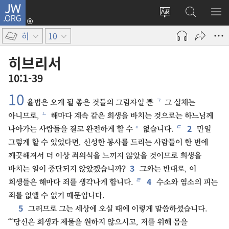
JW.ORG
로그인
사이트
JW.ORG
메
(새로운
언어
검색
보
창
히
10
변경
열기)
히브리서
10:1-39
10
ㄱ
율법은 오게 될 좋은 것들의 그림자일 뿐
그 실체는
ㄴ
아니므로,
해마다 계속 같은 희생을 바치는 것으로는 하느님께
2
ㄷ
*
나아가는 사람들을 결코 완전하게 할 수
없습니다.
만일
그렇게 할 수 있었다면, 신성한 봉사를 드리는 사람들이 한 번에
깨끗해져서 더 이상 죄의식을 느끼지 않았을 것이므로 희생을
3
바치는 일이 중단되지 않았겠습니까?
그와는 반대로, 이
4
ㄹ
희생들은 해마다 죄를 생각나게 합니다.
수소와 염소의 피는
죄를 없앨 수 없기 때문입니다.
5
그러므로 그는 세상에 오실 때에 이렇게 말씀하셨습니다.
“‘당신은 희생과 제물을 원하지 않으시고, 저를 위해 몸을