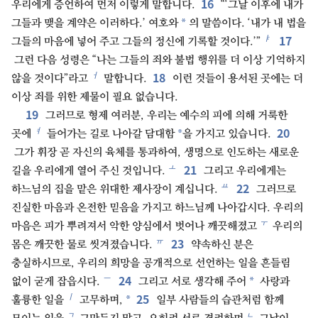
16
우리에게 증언하여 먼저 이렇게 말합니다.
“‘그날 이후에 내가
*
그들과 맺을 계약은 이러하다.’ 여호와
의 말씀이다. ‘내가 내 법을
17
ㅑ
그들의 마음에 넣어 주고 그들의 정신에 기록할 것이다.’”
그런 다음 성령은 “나는 그들의 죄와 불법 행위를 더 이상 기억하지
18
ㅓ
않을 것이다”라고
말합니다.
이런 것들이 용서된 곳에는 더
이상 죄를 위한 제물이 필요 없습니다.
19
그러므로 형제 여러분, 우리는 예수의 피에 의해 거룩한
20
ㅕ
*
곳에
들어가는 길로 나아갈 담대함
을 가지고 있습니다.
그가 휘장 곧 자신의 육체를 통과하여, 생명으로 인도하는 새로운
21
ㅗ
길을 우리에게 열어 주신 것입니다.
그리고 우리에게는
22
ㅛ
하느님의 집을 맡은 위대한 제사장이 계십니다.
그러므로
진실한 마음과 온전한 믿음을 가지고 하느님께 나아갑시다. 우리의
ㅜ
마음은 피가 뿌려져서 악한 양심에서 벗어나 깨끗해졌고
우리의
23
ㅠ
몸은 깨끗한 물로 씻겨졌습니다.
약속하신 분은
충실하시므로, 우리의 희망을 공개적으로 선언하는 일을 흔들림
24
ㅡ
*
없이 굳게 잡읍시다.
그리고 서로 생각해 주어
사랑과
25
ㅣ
*
훌륭한 일을
고무하며,
일부 사람들의 습관처럼 함께
ㄱ
ㄴ