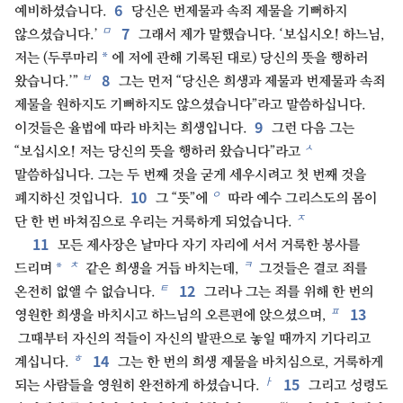
6
예비하셨습니다.
당신은 번제물과 속죄 제물을 기뻐하지
7
ㅁ
않으셨습니다.’
그래서 제가 말했습니다. ‘보십시오! 하느님,
*
저는 (두루마리
에 저에 관해 기록된 대로) 당신의 뜻을 행하러
8
ㅂ
왔습니다.’”
그는 먼저 “당신은 희생과 제물과 번제물과 속죄
제물을 원하지도 기뻐하지도 않으셨습니다”라고 말씀하십니다.
9
이것들은 율법에 따라 바치는 희생입니다.
그런 다음 그는
ㅅ
“보십시오! 저는 당신의 뜻을 행하러 왔습니다”라고
말씀하십니다. 그는 두 번째 것을 굳게 세우시려고 첫 번째 것을
10
ㅇ
폐지하신 것입니다.
그 “뜻”에
따라 예수 그리스도의 몸이
ㅈ
단 한 번 바쳐짐으로 우리는 거룩하게 되었습니다.
11
모든 제사장은 날마다 자기 자리에 서서 거룩한 봉사를
ㅊ
ㅋ
*
드리며
같은 희생을 거듭 바치는데,
그것들은 결코 죄를
12
ㅌ
온전히 없앨 수 없습니다.
그러나 그는 죄를 위해 한 번의
13
ㅍ
영원한 희생을 바치시고 하느님의 오른편에 앉으셨으며,
그때부터 자신의 적들이 자신의 발판으로 놓일 때까지 기다리고
14
ㅎ
계십니다.
그는 한 번의 희생 제물을 바치심으로, 거룩하게
15
ㅏ
되는 사람들을 영원히 완전하게 하셨습니다.
그리고 성령도