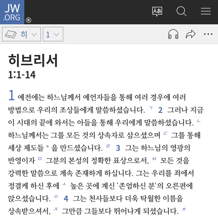
JW.ORG
로그인
사이트
JW.ORG
메
(새로운
언어
검색
보
창
히
1
변경
열기)
히브리서
1:1-14
1
예전에는 하느님께서 예언자들을 통해 여러 경우에 여러
2
ㄱ
방법으로 우리의 조상들에게 말씀하셨습니다.
그러나 지금
ㄴ
이 시대의 끝에 와서는 아들을 통해 우리에게 말씀하셨습니다.
ㄷ
하느님께서는 그를 모든 것의 상속자로 삼으셨으며
그를 통해
3
ㄹ
*
세상 제도들
을 만드셨습니다.
그는 하느님의 영광의
ㅁ
ㅂ
반영이자
그분의 본성의 정확한 표상으로서,
모든 것을
강력한 말씀으로 계속 존재하게 하십니다. 그는 우리를 죄에서
ㅅ
정결케 하신 후에
높은 곳에 계신 ‘존엄하신 분’의 오른편에
4
ㅇ
앉으셨습니다.
그는 천사들보다 더욱 탁월한 이름을
ㅈ
ㅊ
상속받으셔서,
그만큼 그들보다 뛰어나게 되셨습니다.