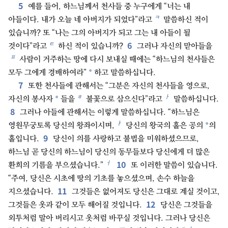
5
예를 들어, 하느님께서 천사들 중 누구에게 “너는 내
ㅋ
아들이다. 내가 오늘 네 아버지가 되었다”라고
말씀하신 적이
있습니까? 또 “나는 그의 아버지가 되고 그는 내 아들이 될
6
ㅌ
것이다”라고
하신 적이 있습니까?
그러나 자신의 맏아들을
ㅍ
사람이 거주하는 땅에 다시 보내실 때에는 “하느님의 천사들은
*
모두 그에게 경배하여라”
하고 말씀하십니다.
7
또한 천사들에 관해서는 “그분은 자신의 천사들을 영으로,
ㅎ
ㅏ
*
자신의 봉사자
들을
불꽃으로 삼으신다”라고
말씀하십니다.
8
그러나 아들에 관해서는 이렇게 말씀하십니다. “하느님은
ㅑ
*
영원무궁토록 당신의 왕좌이시며,
당신의 왕국의 홀은 공의
의
9
홀입니다.
당신이 의를 사랑하고 불법을 미워하셨으므로,
하느님 곧 당신의 하느님이 당신의 동무들보다 당신에게 더 많은
10
ㅓ
환희의 기름을 부으셨습니다.”
또 이러한 말씀이 있습니다.
“주여, 당신은 시초에 땅의 기초를 놓으셨으며, 손수 하늘을
11
지으셨습니다.
그것들은 없어져도 당신은 그대로 계실 것이고,
12
그것들은 옷과 같이 모두 해어질 것입니다.
당신은 그것들을
외투처럼 말아 버리시고 옷처럼 바꾸실 것입니다. 그러나 당신은