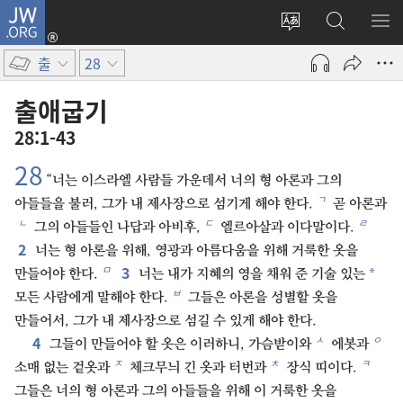
JW.ORG
로그인
사이트
JW.ORG
메
(새로운
언어
검색
보
창
출
28
변경
열기)
출애굽기
28:1-43
28
“너는 이스라엘 사람들 가운데서 너의 형 아론과 그의
ㄱ
아들들을 불러, 그가 내 제사장으로 섬기게 해야 한다.
곧 아론과
ㄴ
ㄷ
ㄹ
그의 아들들인 나답과 아비후,
엘르아살과 이다말이다.
2
너는 형 아론을 위해, 영광과 아름다움을 위해 거룩한 옷을
3
ㅁ
*
만들어야 한다.
너는 내가 지혜의 영을 채워 준 기술 있는
ㅂ
모든 사람에게 말해야 한다.
그들은 아론을 성별할 옷을
만들어서, 그가 내 제사장으로 섬길 수 있게 해야 한다.
4
ㅅ
ㅇ
그들이 만들어야 할 옷은 이러하니, 가슴받이와
에봇과
ㅈ
ㅊ
ㅋ
소매 없는 겉옷과
체크무늬 긴 옷과 터번과
장식 띠이다.
그들은 너의 형 아론과 그의 아들들을 위해 이 거룩한 옷을