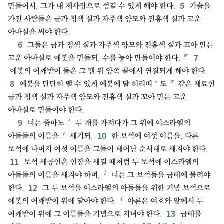
5
만들어서, 그가 내 제사장으로 섬길 수 있게 해야 한다.
기술을
가진 사람들은 금과 청색 실과 자주색 양모와 진홍색 실과 고운
아마실을 써야 한다.
6
그들은 금과 청색 실과 자주색 양모와 진홍색 실과 꼬아 만든
7
ㅌ
고운 아마실로 에봇을 만들되, 수를 놓아 만들어야 한다.
에봇의 어깨받이 둘은 그 맨 위 양쪽 끝에서 연결되게 해야 한다.
8
ㅍ
*
에봇을 단단히 맬 수 있게 에봇에 달 허리띠
도
같은 재료인
금과 청색 실과 자주색 양모와 진홍색 실과 꼬아 만든 고운
아마실로 만들어야 한다.
9
ㅎ
너는 줄마노
두 개를 가져다가 그 위에 이스라엘의
10
ㅏ
아들들의 이름을
새기되,
한 보석에 여섯 이름을, 다른
보석에 나머지 여섯 이름을 그들이 태어난 순서대로 새겨야 한다.
11
보석 세공인은 인장을 새길 때처럼 두 보석에 이스라엘의
ㅑ
아들들의 이름을 새겨야 하며,
너는 그 보석들을 금테에 물려야
12
한다.
그 두 보석을 이스라엘의 아들들을 위한 기념 보석으로
ㅓ
에봇의 어깨받이 위에 달아야 한다.
아론은 여호와 앞에서 두
13
어깨받이 위에 그 이름들을 기념으로 지녀야 한다.
금테를