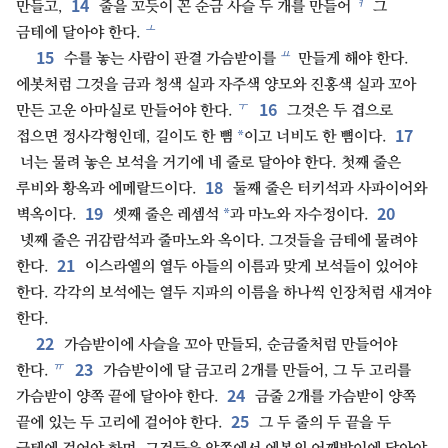
14
ㅕ
만들고,
줄을 꼬듯이 꼰 순금 사슬 두 개를 만들어
그
ㅗ
금테에 달아야 한다.
15
ㅛ
수를 놓는 사람이 판결 가슴받이를
만들게 해야 한다.
에봇처럼 그것을 금과 청색 실과 자주색 양모와 진홍색 실과 꼬아
16
ㅜ
만든 고운 아마실로 만들어야 한다.
그것은 두 겹으로
17
*
접으면 정사각형인데, 길이도 한 뼘
이고 너비도 한 뼘이다.
너는 물려 놓은 보석을 거기에 네 줄로 달아야 한다. 첫째 줄은
18
루비와 황옥과 에메랄드이다.
둘째 줄은 터키석과 사파이어와
19
20
*
벽옥이다.
셋째 줄은 레셈석
과 마노와 자수정이다.
넷째 줄은 귀감람석과 줄마노와 옥이다. 그것들을 금테에 물려야
21
한다.
이스라엘의 열두 아들의 이름과 맞게 보석들이 있어야
한다. 각각의 보석에는 열두 지파의 이름을 하나씩 인장처럼 새겨야
한다.
22
가슴받이에 사슬을 꼬아 만들되, 순금줄처럼 만들어야
23
ㅠ
한다.
가슴받이에 달 금고리 2개를 만들어, 그 두 고리를
24
가슴받이 양쪽 끝에 달아야 한다.
금줄 2개를 가슴받이 양쪽
25
끝에 있는 두 고리에 걸어야 한다.
그 두 줄의 두 끝을 두