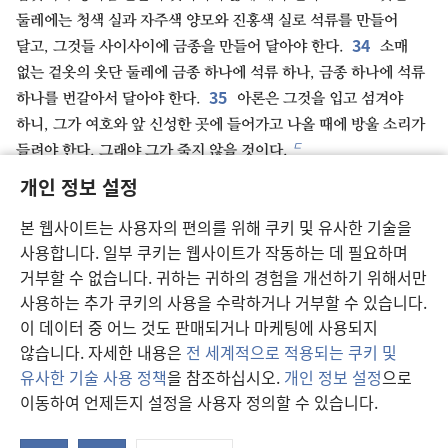
둘레에는 청색 실과 자주색 양모와 진홍색 실로 석류를 만들어
34
달고, 그것들 사이사이에 금종을 만들어 달아야 한다.
소매
없는 겉옷의 옷단 둘레에 금종 하나에 석류 하나, 금종 하나에 석류
35
하나를 번갈아서 달아야 한다.
아론은 그것을 입고 섬겨야
하니, 그가 여호와 앞 신성한 곳에 들어가고 나올 때에 방울 소리가
ㄷ
들려야 한다. 그래야 그가 죽지 않을 것이다.
36
너는 순금으로 빛나는 패를 만들고 그 위에 인장을 새길
개인 정보 설정
37
ㄹ
때처럼 ‘거룩함은 여호와께 속해 있다’라고 새겨야 한다.
본 웹사이트는 사용자의 편의를 위해 쿠키 및 유사한 기술을
ㅁ
그것을 청색 끈으로 터번에 매어야 한다.
그것은 터번의 앞쪽에
사용합니다. 일부 쿠키는 웹사이트가 작동하는 데 필요하며
38
있어야 한다.
그것을 아론의 이마에 두어야 하며, 이스라엘
거부할 수 없습니다. 귀하는 귀하의 경험을 개선하기 위해서만
사람들이 거룩한 예물로 성별하여 바치는 거룩한 것들에 대해
사용하는 추가 쿠키의 사용을 수락하거나 거부할 수 있습니다.
ㅂ
누군가 잘못을 범할 경우 아론이 책임을 져야 한다.
그것이 항상
이 데이터 중 어느 것도 판매되거나 마케팅에 사용되지
그의 이마에 있어야 한다. 그래야 그들이 여호와 앞에서 승인을
않습니다. 자세한 내용은
전 세계적으로 적용되는 쿠키 및
얻을 것이다.
유사한 기술 사용 정책
을 참조하십시오.
개인 정보 설정
으로
39
너는 고운 아마실로 체크무늬의 긴 옷을 짜고 고운 아마실로
이동하여 언제든지 설정을 사용자 정의할 수 있습니다.
ㅅ
터번을 만들며 장식 띠를 짜서 만들어야 한다.
연
40
또한 너는 아론의 아들들을 위해, 영광과 아름다움을 위해
창