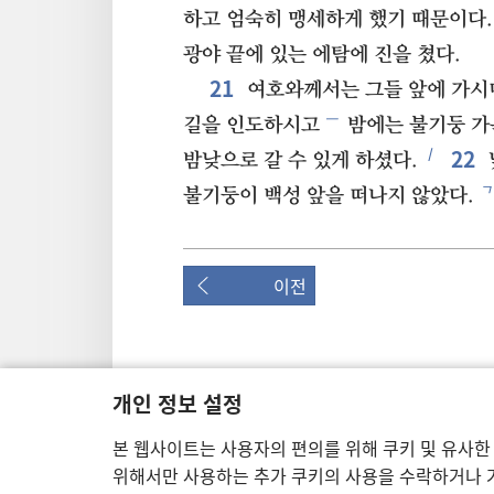
하고 엄숙히 맹세하게 했기 때문이다.
광야 끝에 있는 에탐에 진을 쳤다.
21
여호와께서는 그들 앞에 가시
ㅡ
길을 인도하시고
밤에는 불기둥 가
22
ㅣ
밤낮으로 갈 수 있게 하셨다.
ㄱ
불기둥이 백성 앞을 떠나지 않았다.
이전
이 출판물의 저작권
개인 정보 설정
Copyright
©
2026
Watch Tower Bible and Tract S
본 웹사이트는 사용자의 편의를 위해 쿠키 및 유사한
이용 약관
|
개인 정보 보호 정책
|
개인 정보 보호
위해서만 사용하는 추가 쿠키의 사용을 수락하거나 거