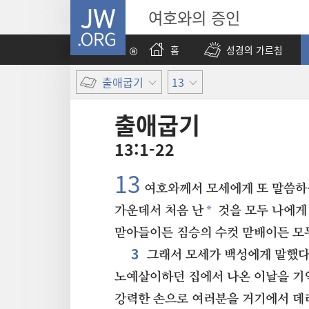
JW.ORG
여호와의 증인
홈
성경의 가르침
출애굽기
13
출애굽기
13:1-22
13
여호와께서 모세에게 또 말씀하
*
가운데서 처음 난
것을 모두 나에게
맏아들이든 짐승의 수컷 맏배이든 모두
3
그래서 모세가 백성에게 말했다.
노예살이하던 집에서 나온 이날을 기
강력한 손으로 여러분을 거기에서 데