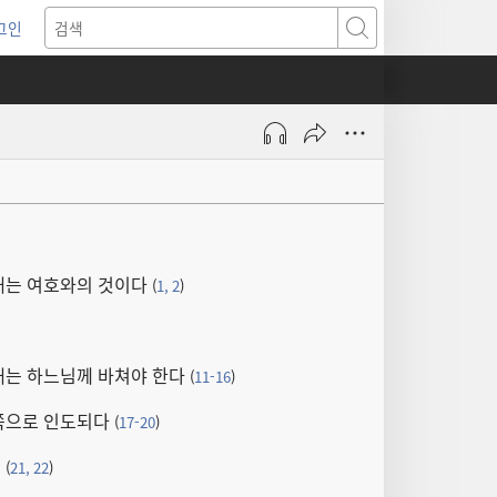
그인
새로운
검색
기)
배는 여호와의 것이다
(
1, 2
)
배는 하느님께 바쳐야 한다
(
11-16
)
쪽으로 인도되다
(
17-20
)
둥
(
21, 22
)