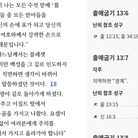
*
 나는 모든 수컷 맏배
를
출애굽기 13:6
들 중 모든 맏아들을
난외 참조 성구
신의 손에 표가 되고 당신의
여호와께서 강력한 손으로
ㅇ
출 12:15; 출 34:1
때문입니다.”
 하느님께서는 블레셋
출애굽기 13:7
지만 백성을 그 길로 인도하지
각주
에 직면하면 생각이 바뀌어
직역하면 “경계”.
18
 말씀하셨던 것이다.
난외 참조 성구
광야 길로 돌아가게 하셨다.
ㅈ
출 23:15
갖추고 이집트 땅에서
골을 가지고 나왔다. 요셉이
ㅊ
신 16:3
없이 여러분에게 주의를
기서 가지고 올라가야 합니다”
출애굽기 13:8