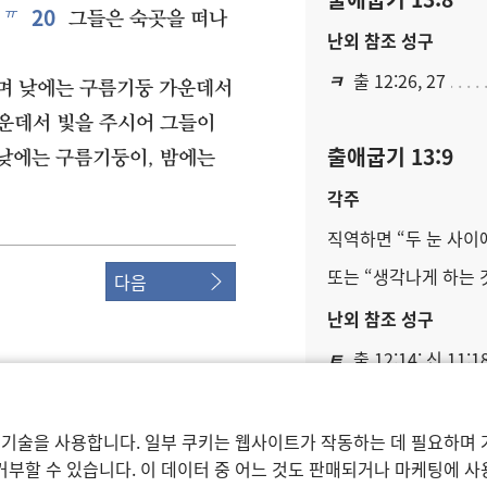
20
ㅠ
그들은 숙곳을 떠나
난외 참조 성구
ㅋ
출 12:26, 27
며 낮에는 구름기둥 가운데서
운데서 빛을 주시어 그들이
출애굽기 13:9
낮에는 구름기둥이, 밤에는
각주
직역하면 “두 눈 사이에
또는 “생각나게 하는 것
다음
난외 참조 성구
ㅌ
출 12:14; 신 11:1
출애굽기 13:10
ociety of Pennsylvania.
 기술을 사용합니다. 일부 쿠키는 웹사이트가 작동하는 데 필요하며 
 설정
부할 수 있습니다. 이 데이터 중 어느 것도 판매되거나 마케팅에 
난외 참조 성구