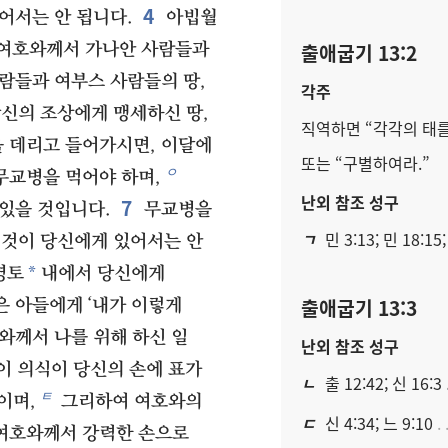
4
어서는 안 됩니다.
아빕월
출애굽기 13:2
여호와께서 가나안 사람들과
람들과 여부스 사람들의 땅,
각주
신의 조상에게 맹세하신 땅,
직역하면 “각각의 태를
 데리고 들어가시면, 이달에
또는 “구별하여라.”
ㅇ
무교병을 먹어야 하며,
난외 참조 성구
7
있을 것입니다.
무교병을
ㄱ
민 3:13; 민 18:15;
 것이 당신에게 있어서는 안
*
영토
내에서 당신에게
출애굽기 13:3
 아들에게 ‘내가 이렇게
와께서 나를 위해 하신 일
난외 참조 성구
이 의식이 당신의 손에 표가
ㄴ
출 12:42; 신 16:3
ㅌ
이며,
그리하여 여호와의
ㄷ
신 4:34; 느 9:10
 여호와께서 강력한 손으로