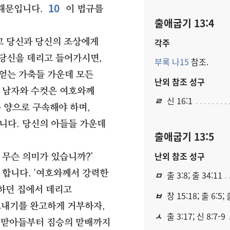
10
때문입니다.
이 법규를
출애굽기 13:4
각주
 당신과 당신의 조상에게
당신을 데리고 들어가시면,
부록 나15
참조.
 얻는 가축들 가운데 모든
난외 참조 성구
. 남자와 수컷은 여호와께
ㄹ
신 16:1
 양으로 구속해야 하며,
니다. 당신의 아들들 가운데
출애굽기 13:5
난외 참조 성구
 무슨 의미가 있습니까?’
 합니다. ‘여호와께서 강력한
ㅁ
출 3:8; 출 34:11
하던 집에서 데리고
ㅂ
창 15:18; 출 6:5; 
내기를 완고하게 거부하자,
ㅅ
출 3:17; 신 8:7-9
 맏아들부터 짐승의 맏배까지