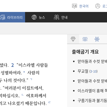
한국어
로
언어
(
선택
창
라이브러리
뉴스
안내
열
출애굽기 개요
맏아들과 수컷 맏
2
셨다.
“이스라엘 사람들
무교절
(
3-10
)
*
 성별하여라.
사람의
ㄱ
맏아들과 수컷 맏
 나의 것이다.”
 “여러분이 이집트에서,
이스라엘이 홍해 
ㄴ
억하십시오.
여호와께서
구름기둥과 불기
ㄷ
리고 나오셨기 때문입니다.