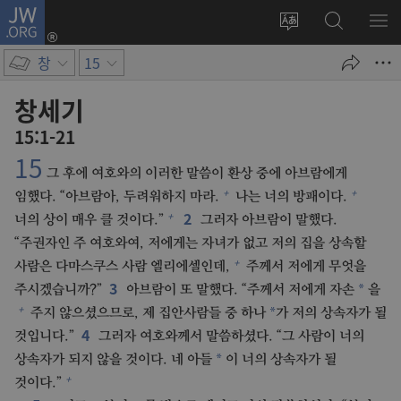
JW.ORG
로그인
사이트
JW.ORG
메
(새로운
언어
검색
보
창
창
15
변경
열기)
창세기
15:1-21
15
그 후에 여호와의 이러한 말씀이 환상 중에 아브람에게
+
+
임했다. “아브람아, 두려워하지 마라.
나는 너의 방패이다.
2
+
너의 상이 매우 클 것이다.”
그러자 아브람이 말했다.
“주권자인 주 여호와여, 저에게는 자녀가 없고 저의 집을 상속할
+
사람은 다마스쿠스 사람 엘리에셀인데,
주께서 저에게 무엇을
3
*
주시겠습니까?”
아브람이 또 말했다. “주께서 저에게 자손
을
+
*
주지 않으셨으므로, 제 집안사람들 중 하나
가 저의 상속자가 될
4
것입니다.”
그러자 여호와께서 말씀하셨다. “그 사람이 너의
*
상속자가 되지 않을 것이다. 네 아들
이 너의 상속자가 될
+
것이다.”