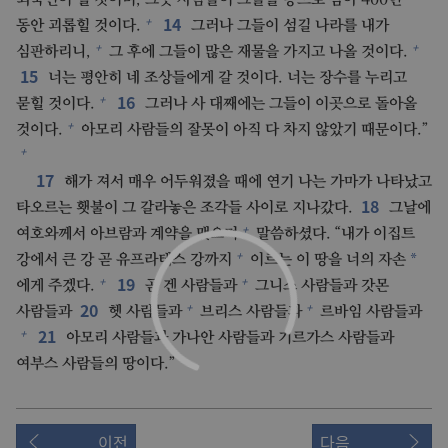
14
+
동안 괴롭힐 것이다.
그러나 그들이 섬길 나라를 내가
+
+
심판하리니,
그 후에 그들이 많은 재물을 가지고 나올 것이다.
15
너는 평안히 네 조상들에게 갈 것이다. 너는 장수를 누리고
16
+
묻힐 것이다.
그러나 사 대째에는 그들이 이곳으로 돌아올
+
것이다.
아모리 사람들의 잘못이 아직 다 차지 않았기 때문이다.”
+
17
해가 져서 매우 어두워졌을 때에 연기 나는 가마가 나타났고
18
타오르는 횃불이 그 갈라놓은 조각들 사이로 지나갔다.
그날에
+
여호와께서 아브람과 계약을 맺으며
말씀하셨다. “내가 이집트
+
*
강에서 큰 강 곧 유프라테스 강까지
이르는 이 땅을 너의 자손
19
+
+
에게 주겠다.
곧 겐 사람들과
그니스 사람들과 갓몬
20
+
+
사람들과
헷 사람들과
브리스 사람들과
르바임 사람들과
21
+
아모리 사람들과 가나안 사람들과 기르가스 사람들과
+
여부스 사람들의 땅이다.”
이전
다음