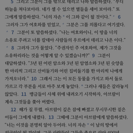
5
그리고 그분이 그를 밖으로 데리고 나와 말씀하셨다. “부디
하늘을 쳐다보아라. 네가 셀 수 있으면 별들을 세어 보아라.” 또
6
+
*
그에게 말씀하셨다. “너의 자손
이 그와 같이 될 것이다.”
+
그러자 그가 여호와를 믿었고,
그분은 그를 의롭다고 여기셨다.
7
+
그분이 또 말씀하셨다. “나는 여호와이니, 이 땅을 너의
소유로 주려고 너를 칼데아 사람들의 우르에서 데리고 나온 이다.”
8
+
그러자 그가 물었다. “주권자인 주 여호와여, 제가 그것을
9
소유하리라는 것을 어떻게 알 수 있겠습니까?”
그분이
대답하셨다. “3년 된 어린 암소와 3년 된 암염소와 3년 된 숫양을
한 마리씩 그리고 산비둘기와 어린 집비둘기를 한 마리씩 나에게
10
가져오너라.”
그래서 그는 이 모든 동물을 가지고 와서 둘로
*
가르고 각 부분을 서로 마주 보게 놓았다.
그러나 새들은 갈라놓지
11
않았다.
맹금들이 사체 위에 내려오기 시작하자, 아브람이
계속 그것들을 쫓아 버렸다.
12
해가 질 무렵, 아브람이 깊은 잠에 빠졌고 무시무시한 짙은
13
어둠이 그에게 내렸다.
그때에 그분이 아브람에게 말씀하셨다.
*
“너는 이것을 분명히 알아 두어라. 너의 자손
이 남의 땅에서
외국인이 될 것이며, 그곳 사람들이 그들을 종으로 삼아 400년