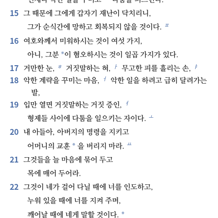
15
그 때문에 그에게 갑자기 재난이 닥치리니,
ㅍ
그가 순식간에 망하고 회복되지 않을 것이다.
16
여호와께서 미워하시는 것이 여섯 가지,
*
아니, 그분
이 혐오하시는 것이 일곱 가지가 있다.
17
ㅎ
ㅏ
ㅑ
거만한 눈,
거짓말하는 혀,
무고한 피를 흘리는 손,
18
ㅓ
악한 계략을 꾸미는 마음,
악한 일을 하려고 급히 달려가는
발,
19
ㅕ
입만 열면 거짓말하는 거짓 증인,
ㅗ
형제들 사이에 다툼을 일으키는 자이다.
20
내 아들아, 아버지의 명령을 지키고
ㅛ
*
어머니의 교훈
을 버리지 마라.
21
그것들을 늘 마음에 묶어 두고
목에 매어 두어라.
22
그것이 네가 걸어 다닐 때에 너를 인도하고,
누워 있을 때에 너를 지켜 주며,
*
깨어날 때에 네게 말할 것이다.