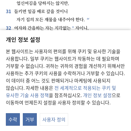
업신여김을 당하지는 않지만,
31
들키면 일곱 배로 갚을 것이니
ㅂ
자기 집의 모든 재물을 내주어야 한다.
32
*
여자와 간음하는 자는 지각없는
자이니,
ㅅ
*
자신
에게 파멸을 가져온다.
개인 정보 설정
33
ㅇ
그는 상처와 불명예만 얻고
본 웹사이트는 사용자의 편의를 위해 쿠키 및 유사한 기술을
ㅈ
그 치욕은 지워지지 않을 것이다.
사용합니다. 일부 쿠키는 웹사이트가 작동하는 데 필요하며
34
그 여자의 남편이 질투로 격노하여,
거부할 수 없습니다. 귀하는 귀하의 경험을 개선하기 위해서만
ㅊ
복수할 때 동정심을 보이지 않을 것이기 때문이다.
사용하는 추가 쿠키의 사용을 수락하거나 거부할 수 있습니다.
35
*
그는 어떠한 보상
도 받아들이지 않을 것이고,
이 데이터 중 어느 것도 판매되거나 마케팅에 사용되지
아무리 큰 선물을 준다 해도 화를 풀지 않을 것이다.
않습니다. 자세한 내용은
전 세계적으로 적용되는 쿠키 및
유사한 기술 사용 정책
을 참조하십시오.
개인 정보 설정
으로
이동하여 언제든지 설정을 사용자 정의할 수 있습니다.
연
이전
다음
창
수락
거부
사용자 정의