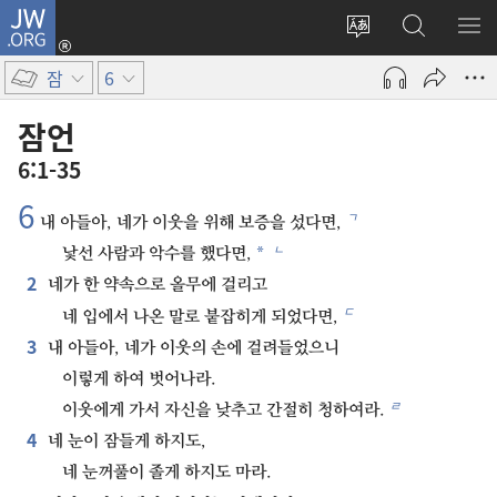
JW.ORG
로그인
사이트
JW.ORG
메
(새로운
언어
검색
보
창
잠
6
변경
열기)
잠언
6:1-35
6
ㄱ
내 아들아, 네가 이웃을 위해 보증을 섰다면,
ㄴ
*
낯선 사람과 악수를 했다면,
2
네가 한 약속으로 올무에 걸리고
ㄷ
네 입에서 나온 말로 붙잡히게 되었다면,
3
내 아들아, 네가 이웃의 손에 걸려들었으니
이렇게 하여 벗어나라.
ㄹ
이웃에게 가서 자신을 낮추고 간절히 청하여라.
4
네 눈이 잠들게 하지도,
네 눈꺼풀이 졸게 하지도 마라.