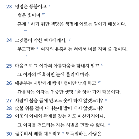
23
ㅜ
명령은 등불이고
ㅠ
법은 빛이며
*
훈계
하기 위한 책망은 생명에 이르는 길이기 때문이다.
ㅡ
24
ㅣ
그것들이 악한 여자에게서,
*
부도덕한
여자의 유혹하는 혀에서 너를 지켜 줄 것이다.
ㄱ
25
ㄴ
마음으로 그 여자의 아름다움을 탐내지 말고
그 여자의 매혹적인 눈에 홀리지 마라.
26
ㄷ
매춘부는 사람에게 빵 한 덩이만 남게 하고
*
간음하는 여자는 귀중한 생명
을 앗아 가기 때문이다.
27
ㄹ
사람이 불을 품에 안고도 옷이 타지 않겠느냐?
28
숯불 위를 걸어 다니는데 발이 데지 않겠느냐?
29
이웃의 아내와 관계를 갖는 자도 마찬가지이니,
ㅁ
그 여자를 건드리는 자는 처벌을 면할 수 없다.
30
*
굶주려서 배를 채우려고
도둑질하는 사람은