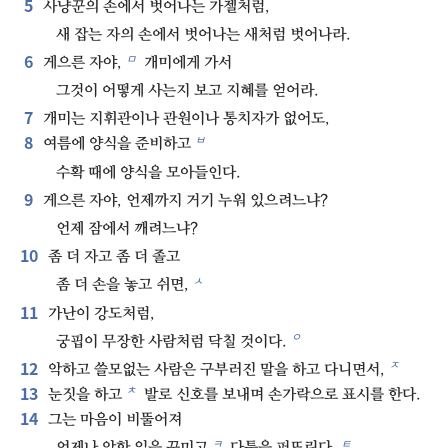
5
사냥꾼의 손에서 벗어나는 가젤처럼,
새 잡는 자의 손에서 벗어나는 새처럼 벗어나라.
6
ㅁ
게으른 자야,
개미에게 가서
그것이 어떻게 사는지 보고 지혜를 얻어라.
7
개미는 지휘관이나 관원이나 통치자가 없어도,
8
ㅂ
여름에 양식을 준비하고
수확 때에 양식을 모아들인다.
9
게으른 자야, 언제까지 거기 누워 있으려느냐?
언제 잠에서 깨려느냐?
10
좀 더 자고 좀 더 졸고
ㅅ
좀 더 손을 놓고 쉬면,
11
가난이 강도처럼,
ㅇ
궁핍이 무장한 사람처럼 닥칠 것이다.
12
ㅈ
악하고 쓸모없는 사람은 구부러진 말을 하고 다니면서,
13
ㅊ
눈짓을 하고
발로 신호를 보내며 손가락으로 표시를 한다.
14
그는 마음이 비뚤어져
ㅋ
ㅌ
언제나 악한 일을 꾸미고
다툼을 퍼뜨린다.