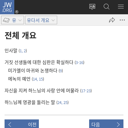
JW.ORG
로그인
사이트
JW.ORG
메
(새로운
언어
검색
보
창
유
유다서 개요
변경
열기)
전체 개요
인사말
(
1, 2
)
거짓 선생들에 대한 심판은 확실하다
(
3-16
)
미가엘이 마귀와 논쟁하다
(
9
)
에녹의 예언
(
14, 15
)
자신을 지켜 하느님의 사랑 안에 머물라
(
17-23
)
하느님께 영광을 돌리는 말
(
24, 25
)
이전
다음