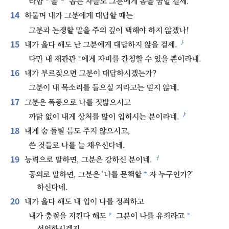
*
라합
을
돕는 자들도 그분에게 몸을 굽힐 걸세.
14
하물며 내가 그분에게 대답할 때는
그분과 논쟁할 말을 주의 깊이 택해야 하지 않겠나!
15
ㅏ
내가 옳다 해도 난 그분에게 대답하지 않을 걸세.
*
다만 내 재판관
에게 자비를 간청할 수 있을 뿐이라네.
16
내가 부르짖으면 그분이 대답하시겠는가?
그분이 내 목소리를 들으실 거라고는 믿지 않네.
17
그분은 폭풍으로 나를 짓밟으시고
ㅑ
까닭 없이 내게 상처를 많이 입히시는 분이라네.
18
내게 숨 돌릴 틈도 주지 않으시고,
쓴 것들로 나를 늘 채우신다네.
19
ㅓ
능력으로 말하면, 그분은 강하신 분이네.
*
공의로 말하면, 그분은 ‘나를 문책할
자 누구인가?’
하신다네.
20
내가 옳다 해도 내 입이 나를 정죄하고
*
*
내가 충절을 지킨다 해도
그분이 나를 유죄라고
선언하시겠지.