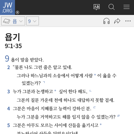
JW.ORG
로그인
사이트
JW.ORG
메
(새로운
언어
검색
보
창
욥
9
변경
열기)
욥기
9:1-35
9
욥이 말을 받았다.
2
“물론 나도 그런 줄은 알고 있네.
*
그러나 하느님과의 소송에서 어떻게 사람
이 옳을 수
ㄱ
있겠는가?
3
ㄴ
*
누가 그분과 논쟁하고
싶어 한다 해도,
그분의 질문 가운데 천에 하나도 대답하지 못할 걸세.
4
ㄷ
그분은 마음이 지혜롭고 능력이 강하신 분.
ㄹ
누가 그분을 거역하고도 해를 입지 않을 수 있겠는가?
5
*
그분은 아무도 모르는 사이에 산들을 옮기시고
분노하시어 산들을 뒤엎으신다네.