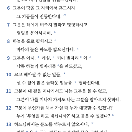
6
그분이 땅을 그 자리에서 흔드시자
ㅁ
그 기둥들이 진동한다네.
7
그분은 해에게 비추지 말라고 명령하시고
ㅂ
별빛을 봉인하시며,
8
ㅅ
하늘을 홀로 펼치시고
ㅇ
바다의 높은 파도를 밟으신다네.
9
ㅈ
*
*
*
그분은 아시,
케실,
키마 별자리
와
*
남쪽 하늘의 별자리들
을 만드셨고,
10
ㅊ
크고 헤아릴 수 없는 일들,
ㅋ
셀 수 없이 많은 놀라운 일들을
행하신다네.
11
그분이 내 곁을 지나가셔도 나는 그분을 볼 수 없고,
그분이 나를 지나쳐 가셔도 나는 그분을 알아보지 못하네.
12
그분이 무언가를 채어 가실 때 누가 대항할 수 있겠나?
ㅌ
누가 ‘무엇을 하고 계십니까?’ 하고 물을 수 있겠나?
13
ㅍ
하느님께서는 분노를 억누르지 않으시니,
ㅎ