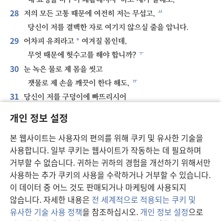
28
ㅛ
저의 모든 고통 때문에 여전히 저는 무섭고,
당신이 저를 결백한 자로 여기지 않으실 줄을 압니다.
29
*
어차피 유죄라고
여겨질 몸인데,
ㅜ
무엇 때문에 헛수고를 해야 합니까?
30
눈 녹은 물로 제 몸을 씻고
ㅠ
잿물로 제 손을 깨끗이 한다 해도,
31
당신이 저를 구덩이에 빠뜨리시어
제 옷마저 저를 가증히 여길 것입니다.
개인 정보 설정
32
그분은 나처럼 사람이 아니시니
본 웹사이트는 사용자의 편의를 위해 쿠키 및 유사한 기술을
나는 그분에게 대답할 수 없고
사용합니다. 일부 쿠키는 웹사이트가 작동하는 데 필요하며
ㅡ
우리는 함께 법정에 갈 수도 없다네.
거부할 수 없습니다. 귀하는 귀하의 경험을 개선하기 위해서만
33
*
우리의 재판관이 되어,
사용하는 추가 쿠키의 사용을 수락하거나 거부할 수 있습니다.
*
우리 사이에 판결해 줄 이
가 없다네.
이 데이터 중 어느 것도 판매되거나 마케팅에 사용되지
34
*
그분이 나를 그만 때리시고,
않습니다. 자세한 내용은
전 세계적으로 적용되는 쿠키 및
ㅣ
공포로 내게 겁을 주지 않으신다면,
유사한 기술 사용 정책
을 참조하십시오.
개인 정보 설정
으로