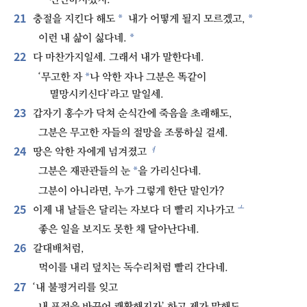
21
*
*
충절을 지킨다 해도
내가 어떻게 될지 모르겠고,
*
이런 내 삶이 싫다네.
22
다 마찬가지일세. 그래서 내가 말한다네.
*
‘무고한 자
나 악한 자나 그분은 똑같이
멸망시키신다’라고 말일세.
23
갑자기 홍수가 닥쳐 순식간에 죽음을 초래해도,
그분은 무고한 자들의 절망을 조롱하실 걸세.
24
ㅕ
땅은 악한 자에게 넘겨졌고
*
그분은 재판관들의 눈
을 가리신다네.
그분이 아니라면, 누가 그렇게 한단 말인가?
25
ㅗ
이제 내 날들은 달리는 자보다 더 빨리 지나가고
좋은 일을 보지도 못한 채 달아난다네.
26
갈대배처럼,
먹이를 내리 덮치는 독수리처럼 빨리 간다네.
27
‘내 불평거리를 잊고
내 표정을 바꾸어 쾌활해지자’ 하고 제가 말해도,