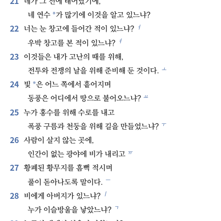
21
네가 그 전에 태어났기에,
*
네 연수
가 많기에 이것을 알고 있느냐?
22
ㅓ
너는 눈 창고에 들어간 적이 있느냐?
ㅕ
우박 창고를 본 적이 있느냐?
23
이것들은 내가 고난의 때를 위해,
ㅗ
전투와 전쟁의 날을 위해 준비해 둔 것이다.
24
*
빛
은 어느 쪽에서 흩어지며
ㅛ
동풍은 어디에서 땅으로 불어오느냐?
25
누가 홍수를 위해 수로를 내고
ㅜ
폭풍 구름과 천둥을 위해 길을 만들었느냐?
26
사람이 살지 않는 곳에,
ㅠ
인간이 없는 광야에 비가 내리고
27
황폐된 황무지를 흠뻑 적시며
ㅡ
풀이 돋아나도록 말이다.
28
ㅣ
비에게 아버지가 있느냐?
ㄱ
누가 이슬방울을 낳았느냐?