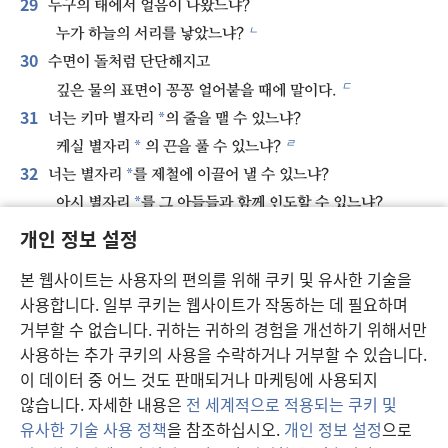
29
누구의 태에서 얼음이 나왔느냐?
ㄴ
누가 하늘의 서리를 낳았느냐?
30
수면이 돌처럼 단단해지고
ㄷ
깊은 물의 표면이 꽁꽁 얼어붙을 때에 말이다.
31
*
너는 키마 별자리
의 줄을 맬 수 있느냐?
ㄹ
*
케실 별자리
의 끈을 풀 수 있느냐?
32
*
너는 별자리
를 제철에 이끌어 낼 수 있느냐?
*
아시 별자리
를 그 아들들과 함께 인도할 수 있느냐?
33
ㅁ
너는 하늘을 지배하는 법칙을 아느냐?
개인 정보 설정
*
그
권위가 땅에 행사되게 할 수 있느냐?
본 웹사이트는 사용자의 편의를 위해 쿠키 및 유사한 기술을
34
너는 구름에게 호령하여
사용합니다. 일부 쿠키는 웹사이트가 작동하는 데 필요하며
ㅂ
홍수가 너를 덮게 할 수 있느냐?
거부할 수 없습니다. 귀하는 귀하의 경험을 개선하기 위해서만
35
네가 번갯불을 내보낼 수 있느냐?
사용하는 추가 쿠키의 사용을 수락하거나 거부할 수 있습니다.
그것들이 네게 와서 ‘우리가 다녀왔습니다!’ 하겠느냐?
이 데이터 중 어느 것도 판매되거나 마케팅에 사용되지
36
ㅅ
*
누가 구름
속에 지혜를 두었느냐?
않습니다. 자세한 내용은
전 세계적으로 적용되는 쿠키 및
ㅇ
유사한 기술 사용 정책
을 참조하십시오.
개인 정보 설정
으로
*
누가 하늘 현상에
이해력을 주었느냐?