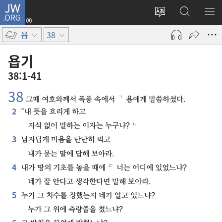
JW.ORG
로그인
사이트
JW.ORG
메
(새로운
언어
검색
보
창
욥
38
변경
열기)
욥기
38:1-41
38
ㄱ
그때 여호와께서 폭풍 속에서
욥에게 말씀하셨다.
2
“내 뜻을 흐리게 하고
ㄴ
지식 없이 말하는 이자는 누구냐?
3
남자답게 마음을 단단히 먹고
내가 묻는 말에 답해 보아라.
4
ㄷ
내가 땅의 기초를 놓을 때에
너는 어디에 있었느냐?
네가 잘 안다고 생각한다면 말해 보아라.
5
누가 그 치수를 정했는지 네가 알고 있느냐?
누가 그 위에 측량줄을 쳤느냐?