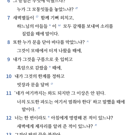
6
그 받침은 무엇에 박혔느냐?
ㄹ
누가 그 모퉁잇돌을 놓았느냐?
7
ㅁ
새벽별들이
함께 기뻐 외치고,
ㅂ
*
하느님의 아들들
이
모두 갈채를 보내며 소리를
질렀을 때에 말이다.
8
ㅅ
또한 누가 문을 닫아 바다를 막았느냐?
그것이 모태에서 터져 나왔을 때에,
9
내가 그것을 구름으로 옷 입히고
*
흑암으로 감쌌을
때에,
10
내가 그것의 한계를 정하고
ㅇ
빗장과 문을 달며
11
‘네가 여기까지는 와도 되지만 그 이상은 안 된다.
너의 도도한 파도는 여기서 멈춰야 한다’ 하고 말했을 때에
ㅈ
말이다.
12
*
너는 한 번이라도
아침에게 명령해 본 적이 있느냐?
ㅊ
새벽에게 제자리를 알려 준 적이 있느냐?
13
그것이 땅의 끝을 붙잡아