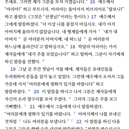
16
주세요. 그러면 제가 그분을 모셔 가겠습니다.”
예수께서
“마리아!” 하고 부르시자, 마리아는 돌아서서 히브리어로 “랍보니!”
17
하고 불렀다. (그것은 “선생님!”이라는 뜻이다.)
예수께서
그에게 말씀하셨다. “더 이상 나를 붙잡지 마십시오. 내가 아직
ㅈ
아버지께 올라가지 않았습니다. 내 형제들에게 가서
‘내가 내
ㅊ
ㅋ
아버지
곧 여러분의 아버지께, 내 하느님
곧 여러분의
18
하느님께 올라간다’고 말하십시오.”
막달라 마리아는 가서
제자들에게 “내가 주를 보았습니다!” 하고 말하며, 그분이 자기에게
ㅌ
하신 말씀을 전했다.
19
그날 곧 주간 첫날이 저물 때에, 제자들은 유대인들을
두려워하여 문들을 잠가 놓고 있었다. 그런데 예수께서 오셔서 그들
가운데 서서 “여러분에게 평화가 있기를 바랍니다” 하고
20
ㅍ
말씀하셨다.
이 말씀을 하시고 나서 그분은 제자들에게
ㅎ
자신의 손과 옆구리를 보여 주셨다.
그러자 그들은 주를 보고
21
ㅏ
기뻐했다.
예수께서 그들에게 다시 말씀하셨다.
ㅑ
“여러분에게 평화가 있기를 바랍니다.
아버지께서 나를 보내신
22
ㅓ
ㅕ
것처럼
나도 여러분을 보냅니다.”
이 말씀을 하신 다음