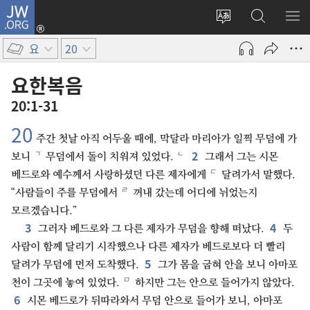
JW.ORG
로그인
사이트
JW.ORG
메
(새로운
언어
검색
보
창
요
20
변경
열기)
요한복음
20:1-31
20
주간 첫날 아직 어두울 때에, 막달라 마리아가 일찍 무덤에 가
2
ㄱ
ㄴ
보니
무덤에서 돌이 치워져 있었다.
그래서 그는 시몬
ㄷ
베드로와 예수께서 사랑하셨던 다른 제자에게
달려가서 말했다.
ㄹ
“사람들이 주를 무덤에서
꺼내 갔는데 어디에 뉘었는지
모르겠습니다.”
3
4
그러자 베드로와 그 다른 제자가 무덤을 향해 떠났다.
두
사람이 함께 달리기 시작했으나 다른 제자가 베드로보다 더 빨리
5
달려가 무덤에 먼저 도착했다.
그가 몸을 굽혀 안을 보니 아마포
ㅁ
천이 그곳에 놓여 있었다.
하지만 그는 안으로 들어가지 않았다.
6
시몬 베드로가 뒤따라와서 무덤 안으로 들어가 보니, 아마포