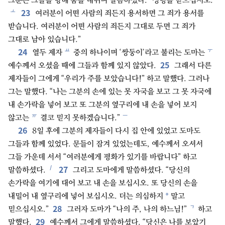
그분은 그들을 향해 숨을 내쉬며 말씀하셨다. “성령을 받으십시오.
23
ㅗ
여러분이 어떤 사람의 죄든지 용서하면 그 죄가 용서를
받습니다. 여러분이 어떤 사람의 죄든지 그대로 두면 그 죄가
그대로 남아 있습니다.”
24
ㅛ
ㅜ
열두 제자
중의 하나이며 ‘쌍둥이’라고 불리는 도마는
25
예수께서 오셨을 때에 그들과 함께 있지 않았다.
그래서 다른
제자들이 그에게 “우리가 주를 보았습니다!” 하고 말했다. 그러나
그는 말했다. “나는 그분의 손에 있는 못 자국을 보고 그 못 자국에
내 손가락을 넣어 보고 또 그분의 옆구리에 내 손을 넣어 보지
ㅠ
ㅡ
않고는
결코 믿지 못하겠습니다.”
26
8일 후에 그분의 제자들이 다시 집 안에 있었고 도마도
그들과 함께 있었다. 문들이 잠겨 있었는데도, 예수께서 오셔서
그들 가운데 서서 “여러분에게 평화가 있기를 바랍니다” 하고
27
ㅣ
말씀하셨다.
그리고 도마에게 말씀하셨다. “당신의
손가락을 여기에 대어 보고 내 손을 보십시오. 또 당신의 손을
*
내밀어 내 옆구리에 넣어 보십시오. 더는 의심하지
말고
28
ㄱ
믿으십시오.”
그러자 도마가 “나의 주, 나의 하느님!”
하고
29
말했다.
예수께서 그에게 말씀하셨다. “당신은 나를 보았기