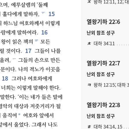
ㅈ
왕하 12:11, 12; 
며, 예루살렘의 ‘둘째
15
ㅜ
서 훌다에게 말하자,
열왕기하 22:6
의 하느님 여호와께서 이렇게
16
난외 참조 성구
사람에게 말하여라.
ㅠ
 왕이 읽은 책의
모든
ㅊ
대하 34:11
17
릴 것이다.
그들이 나를
ㅡ
올려,
그들의 손으로 만든
열왕기하 22:7
문이다. 나의 격노가 이곳을
난외 참조 성구
18
그러나 여호와에게
ㅋ
왕하 12:15; 대하 3
 너희는 이렇게 말해야 한다.
말한다. ‘이는 네가 들은 말에
열왕기하 22:8
경악의 대상과 저줏거리가 될
난외 참조 성구
*
이 움직여
여호와 앞에서
앞에서 울었다. 그래서 나도
ㅎ
대하 34:14, 15