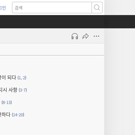
그인
새로운
검색
기)
왕이 되다
(
1, 2
)
 지시 사항
(
3-7
)
다
(
8-13
)
언하다
(
14-20
)