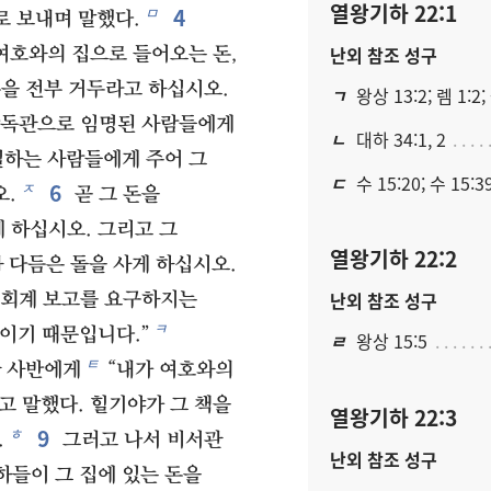
열왕기하 22:1
4
ㅁ
로 보내며 말했다.
난외 참조 성구
여호와의 집으로 들어오는 돈,
을 전부 거두라고 하십시오.
ㄱ
왕상 13:2; 렘 1:2;
감독관으로 임명된 사람들에게
ㄴ
대하 34:1, 2
일하는 사람들에게 주어 그
ㄷ
수 15:20; 수 15:3
6
ㅈ
오.
곧 그 돈을
 하십시오. 그리고 그
열왕기하 22:2
와 다듬은 돌을 사게 하십시오.
난외 참조 성구
 회계 보고를 요구하지는
ㅋ
이기 때문입니다.”
ㄹ
왕상 15:5
ㅌ
 사반에게
“내가 여호와의
고 말했다. 힐기야가 그 책을
열왕기하 22:3
9
ㅎ
.
그러고 나서 비서관
난외 참조 성구
하들이 그 집에 있는 돈을