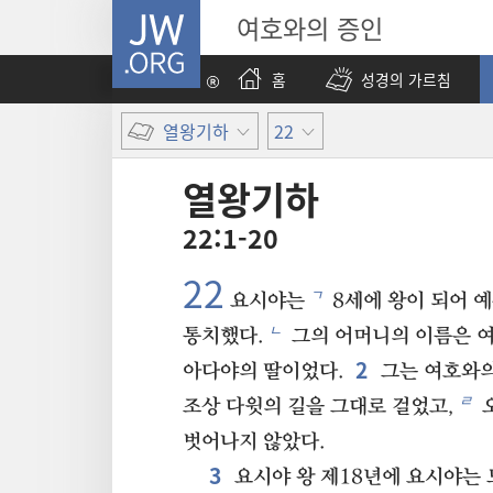
JW.ORG
여호와의 증인
홈
성경의 가르침
열왕기하
22
열왕기하
22:1-20
22
ㄱ
요시야는
8세에 왕이 되어 
ㄴ
통치했다.
그의 어머니의 이름은 여
2
아다야의 딸이었다.
그는 여호와의
ㄹ
조상 다윗의 길을 그대로 걸었고,
벗어나지 않았다.
3
요시야 왕 제18년에 요시야는