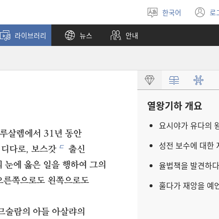
한국어
로
언어
(
선택
창
라이브러리
뉴스
안내
열
열왕기하 개요
요시야가 유다의 
예루살렘에서 31년 동안
성전 보수에 대한
ㄷ
디다로, 보스갓
출신
율법책을 발견하
 눈에 옳은 일을 행하여 그의
오른쪽으로도 왼쪽으로도
훌다가 재앙을 예
 므술람의 아들 아살랴의