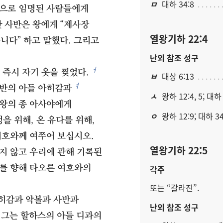
ㅁ
대하 34:8
관으로 임명된 사람들에게
 사반은 왕에게 “제사장
열왕기하 22:4
니다” 하고 말했다. 그리고
난외 참조 성구
ㅓ
 즉시 자기 옷을 찢었다.
ㅂ
대상 6:13
ㅕ
반의 아들 아히감과
ㅅ
왕하 12:4, 5; 대하 
 왕의 종 아사야에게
ㅇ
왕하 12:9; 대하 34
성을 위해, 온 유다를 위해,
여호와께 여쭈어 보십시오.
열왕기하 22:5
지 않고 우리에 관해 기록된
를 향해 타오른 여호와의
각주
또는 “갈라진”.
히감과 악볼과 사반과
난외 참조 성구
 그는 할하스의 아들 디과의