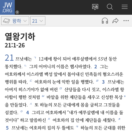
JW.ORG
로그인
사이트
JW.ORG
메
(새로운
언어
검색
보
창
왕하
21
변경
열기)
열왕기하
21:1-26
21
ㄱ
므낫세는
12세에 왕이 되어 예루살렘에서 55년 동안
2
ㄴ
통치했다.
그의 어머니의 이름은 헵시바였다.
그는
여호와께서 이스라엘 백성 앞에서 몰아내신 민족들의 혐오스러운
3
ㄷ
ㄹ
행위를 따라,
여호와의 눈에 악한 일을 행했다.
므낫세는
ㅁ
아버지 히스기야가 없애 버린
산당들을 다시 짓고, 이스라엘 왕
ㅂ
*
아합이 행한 것처럼
바알을 위한 제단들을 세우고 신성한 목상
ㅅ
을 만들었다.
또 하늘의 모든 군대에게 몸을 굽히고 그것들을
4
ㅇ
섬겼다.
그리고 여호와께서 “내가 예루살렘에 내 이름을 둘
ㅈ
ㅊ
것이다” 하고 말씀하신
여호와의 집 안에 제단들을 세웠다.
5
ㅋ
므낫세는 여호와의 집의 두 뜰에도
하늘의 모든 군대를 위한