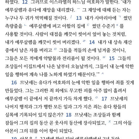
12
하였다.
그러므로 이스라엘의 하느님 여호와가 말한다. ‘내가
ㅡ
예루살렘과 유다에 재앙을 내리겠다.
그 재앙에 대해 듣는 자는
13
ㅣ
ㄱ
누구나 두 귀가 먹먹해질 것이다.
내가 사마리아에
썼던
ㄴ
ㄷ
*
측량줄을
예루살렘에 펴고 아합의 집에
썼던 수준기
를
사용할 것이다. 사람이 대접을 깨끗이 씻어서 엎어 놓는 것처럼,
14
ㄹ
내가 예루살렘을 깨끗이 씻어 버리겠다.
내가 내 상속 재산
ㅁ
중에서 남은 자를 버리고
그들을 적들의 손에 넘겨줄 것이니,
15
ㅂ
그들은 모든 적에게 약탈물과 전리품이 될 것이다.
그들의
조상들이 이집트에서 나온 날부터 오늘날까지, 그들이 내 눈에 악한
ㅅ
일을 행하여 계속 나를 노하게 하였기 때문이다.’”
16
므낫세는 유다가 여호와의 눈에 악한 일을 행하여 죄를 짓게
만들었다. 그는 그러한 죄 외에도 무고한 피를 아주 많이 흘려서
17
ㅇ
예루살렘 이 끝에서 저 끝까지 가득 차게 했다.
므낫세의
나머지 행적과 그가 행한 모든 일과 그가 지은 죄는 유다 왕들의
18
실록에 기록되어 있지 않은가?
므낫세는 조상들과 함께
ㅈ
잠들어 그의 집의 동산 곧 웃사의 동산에 장사되었고,
그의 아들
아몬이 그의 뒤를 이어 왕이 되었다.
19
ㅊ