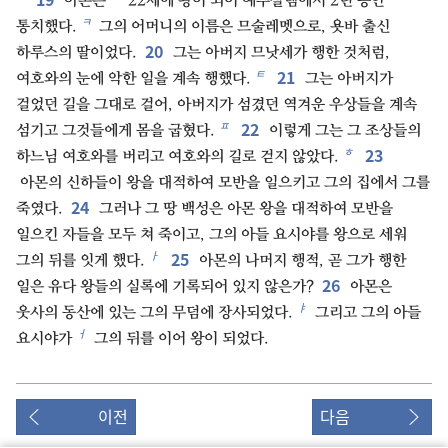
아몬은
22세에 왕이 되어 예루살렘에서 2년 동안
ㅋ
통치했다.
그의 어머니의 이름은 므술레멧으로, 욧바 출신
20
하루스의 딸이었다.
그는 아버지 므낫세가 행한 것처럼,
21
ㅌ
여호와의 눈에 악한 일을 계속 행했다.
그는 아버지가
걸었던 길을 그대로 걸어, 아버지가 섬겼던 역겨운 우상들을 계속
22
ㅍ
섬기고 그것들에게 몸을 굽혔다.
이렇게 그는 그 조상들의
23
ㅎ
하느님 여호와를 버리고 여호와의 길로 걷지 않았다.
아몬의 신하들이 왕을 대적하여 모반을 일으키고 그의 집에서 그를
24
죽였다.
그러나 그 땅 백성은 아몬 왕을 대적하여 모반을
일으킨 자들을 모두 쳐 죽이고, 그의 아들 요시야를 왕으로 세워
25
ㅏ
그의 뒤를 잇게 했다.
아몬의 나머지 행적, 곧 그가 행한
26
일은 유다 왕들의 실록에 기록되어 있지 않은가?
아몬은
ㅑ
웃사의 동산에 있는 그의 무덤에 장사되었다.
그리고 그의 아들
ㅓ
요시야가
그의 뒤를 이어 왕이 되었다.
이전
다음