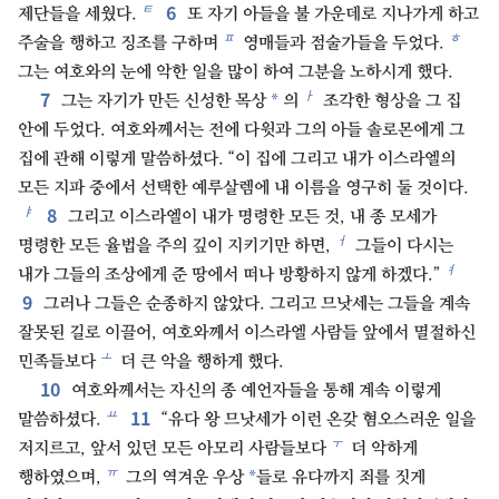
6
ㅌ
제단들을 세웠다.
또 자기 아들을 불 가운데로 지나가게 하고
ㅍ
ㅎ
주술을 행하고 징조를 구하며
영매들과 점술가들을 두었다.
그는 여호와의 눈에 악한 일을 많이 하여 그분을 노하시게 했다.
7
ㅏ
*
그는 자기가 만든 신성한 목상
의
조각한 형상을 그 집
안에 두었다. 여호와께서는 전에 다윗과 그의 아들 솔로몬에게 그
집에 관해 이렇게 말씀하셨다. “이 집에 그리고 내가 이스라엘의
모든 지파 중에서 선택한 예루살렘에 내 이름을 영구히 둘 것이다.
8
ㅑ
그리고 이스라엘이 내가 명령한 모든 것, 내 종 모세가
ㅓ
명령한 모든 율법을 주의 깊이 지키기만 하면,
그들이 다시는
ㅕ
내가 그들의 조상에게 준 땅에서 떠나 방황하지 않게 하겠다.”
9
그러나 그들은 순종하지 않았다. 그리고 므낫세는 그들을 계속
잘못된 길로 이끌어, 여호와께서 이스라엘 사람들 앞에서 멸절하신
ㅗ
민족들보다
더 큰 악을 행하게 했다.
10
여호와께서는 자신의 종 예언자들을 통해 계속 이렇게
11
ㅛ
말씀하셨다.
“유다 왕 므낫세가 이런 온갖 혐오스러운 일을
ㅜ
저지르고, 앞서 있던 모든 아모리 사람들보다
더 악하게
ㅠ
*
행하였으며,
그의 역겨운 우상
들로 유다까지 죄를 짓게