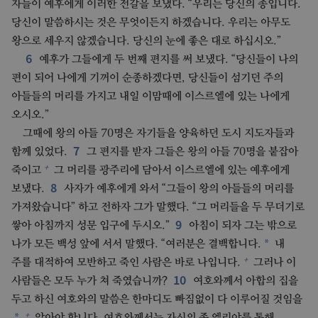
자들이 예후에게 이러한 전갈을 보냈다. “우리는 당신의 종입니다.
당신이 말씀하시는 것은 무엇이든지 하겠습니다. 우리는 아무도
왕으로 세우지 않겠습니다. 당신의 눈에 좋은 대로 하십시오.”
6
예후가 그들에게 두 번째 편지를 써 보냈다. “당신들이 나의
편이 되어 나에게 기꺼이 순종하겠다면, 당신들이 섬기던 주의
아들들의 머리를 가지고 내일 이맘때에 이스르엘에 있는 나에게
오시오.”
그때에 왕의 아들 70명은 자기들을 양육하던 도시 지도자들과
7
함께 있었다.
그 편지를 받자 그들은 왕의 아들 70명을 붙잡아
+
죽이고
그 머리를 광주리에 담아서 이스르엘에 있는 예후에게
8
보냈다.
사자가 예후에게 와서 “그들이 왕의 아들들의 머리를
가져왔습니다” 하고 전하자 그가 말했다. “그 머리들을 두 무더기로
9
쌓아 아침까지 성문 입구에 두시오.”
아침이 되자 그는 밖으로
*
나가 모든 백성 앞에 서서 말했다. “여러분은 결백합니다.
내
+
주를 대적하여 모반하고 죽인 사람은 바로 나입니다.
그러나 이
10
사람들은 모두 누가 쳐 죽였습니까?
여호와께서 아합의 집을
두고 하신 여호와의 말씀은 한마디도 빠짐없이 다 이루어질 것임을
+
알아야 합니다. 여호와께서는 자신의 종 엘리야를 통해