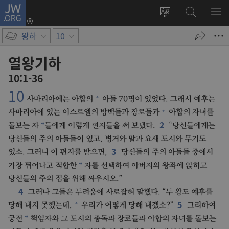
JW.ORG
로그인
사이트
JW.ORG
메
(새로운
언어
검색
보
창
왕하
10
변경
열기)
열왕기하
10:1-36
10
+
사마리아에는 아합의
아들 70명이 있었다. 그래서 예후는
+
사마리아에 있는 이스르엘의 방백들과 장로들과
아합의 자녀를
2
*
돌보는 자
들에게 이렇게 편지들을 써 보냈다.
“당신들에게는
당신들의 주의 아들들이 있고, 병거와 말과 요새 도시와 무기도
3
있소. 그러니 이 편지를 받으면,
당신들의 주의 아들들 중에서
*
가장 뛰어나고 적합한
자를 선택하여 아버지의 왕좌에 앉히고
당신들의 주의 집을 위해 싸우시오.”
4
그러나 그들은 두려움에 사로잡혀 말했다. “두 왕도 예후를
5
+
당해 내지 못했는데,
우리가 어떻게 당해 내겠소?”
그리하여
*
궁전
책임자와 그 도시의 총독과 장로들과 아합의 자녀를 돌보는