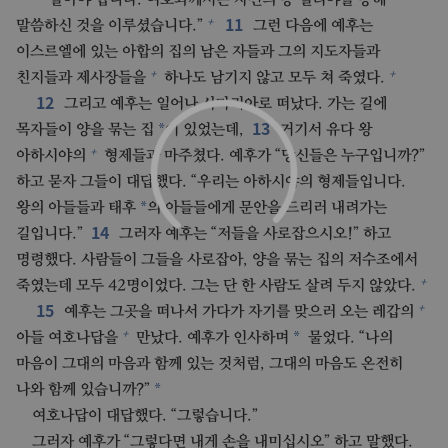
*
11
+
말씀하신 것을 이루셨습니다.”
그런 다음에 예후는
이스르엘에 있는 아합의 집의 남은 자들과 그의 지도자들과
+
+
친지들과 제사장들을
하나도 남기지 않고 모두 쳐 죽였다.
12
그리고 예후는 일어나 사마리아로 떠났다. 가는 길에
13
*
목자들이 양을 묶는 집
이 있었는데,
거기서 유다 왕
+
아하시야의
형제들과 마주쳤다. 예후가 “당신들은 누구입니까?”
하고 묻자 그들이 대답했다. “우리는 아하시야의 형제들입니다.
*
왕의 아들들과 태후
의 아들들에게 문안을 드리러 내려가는
14
길입니다.”
그러자 예후는 “저들을 사로잡으시오!” 하고
명령했다. 사람들이 그들을 사로잡아, 양을 묶는 집의 저수조에서
+
죽였는데 모두 42명이었다. 그는 단 한 사람도 살려 두지 않았다.
15
+
예후는 그곳을 떠나서 가다가 자기를 맞으러 오는 레갑의
+
*
아들 여호나답을
만났다. 예후가 인사하며
물었다. “나의
마음이 그대의 마음과 함께 있는 것처럼, 그대의 마음도 온전히
*
나와 함께 있습니까?”
여호나답이 대답했다. “그렇습니다.”
그러자 예후가 “그렇다면 내게 손을 내미십시오” 하고 말했다.