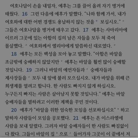
여호나답이 손을 내밀자, 예후는 그를 끌어 올려 자기 병거에
16
태웠다.
그런 다음에 예후가 말했다. “나와 함께 가서, 내가
+
*
여호와에 대한 어떤 경쟁도 용납하지 않는 것을
보십시오.”
17
그들은 여호나답을 병거에 태우고 갔다.
예후는 사마리아에
이르러 그곳에 있는 아합의 집의 남은 자들을 모두 쳐 죽여
+
+
몰살했다.
여호와께서 엘리야에게 말씀하신 대로였다.
18
예후는 모든 백성을 모아 놓고 말했다. “아합은 바알을
+
조금밖에 숭배하지 않았지만
예후는 바알을 훨씬 많이 숭배할
19
+
것입니다.
그러니 바알의 예언자들과
숭배자들과
+
제사장들을
모두 내 앞에 불러 모으십시오. 내가 바알을 위해 큰
희생제를 열려고 합니다. 한 사람도 빠지지 않게 하십시오.
누구든지 빠지는 사람은 살아남지 못할 것입니다.” 예후는 바알
숭배자들을 멸하려고 이러한 계책을 꾸민 것이다.
20
*
예후가 “바알을 위한 엄숙한 모임을 선포하십시오”
하고
21
말하자 사람들이 모임을 공포했다.
예후는 온 이스라엘에
사람을 보내 알렸다. 그러자 바알 숭배자들이 한 사람도 빠짐없이
+
*
다 왔다. 그들이 바알의 집
으로
들어가자 그곳이 이 끝에서 저