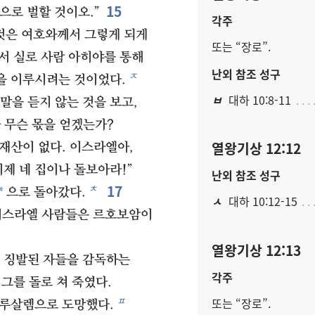
15
으로 벌할 것이오.”
각주
것은 여호와께서 그렇게 되게
또는 “장로”.
 실로 사람 아히야를 통해
난외 참조 성구
ㅈ
을 이루시려는 것이었다.
ㅂ
대하 10:8-11
말을 듣지 않는 것을 보고,
 무슨 몫을 얻겠는가?
열왕기상 12:12
재산이 없다. 이스라엘아,
제 네 집이나 돌보아라!”
난외 참조 성구
17
ㅊ
*
으로 돌아갔다.
ㅅ
대하 10:12-15
이스라엘 사람들은 르호보암이
열왕기상 12:13
 징발된 자들을 감독하는
각주
그를 돌로 쳐 죽였다.
ㅍ
또는 “장로”.
예루살렘으로 도망했다.