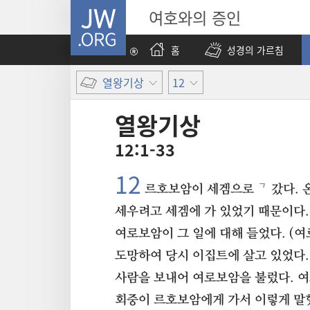
JW.ORG
여호와의 증인
홈
성경의 가르침
열왕기상
12
열왕기상
12:1-33
12
ㄱ
르호보암이 세겜으로
갔다. 
세우려고 세겜에 가 있었기 때문이다.
여로보암이 그 일에 대해 들었다. (
도망하여 당시 이집트에 살고 있었다.
사람을 보내어 여로보암을 불렀다. 
회중이 르호보암에게 가서 이렇게 말