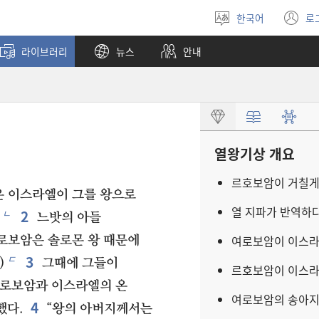
한국어
로
언어
(
선택
창
라이브러리
뉴스
안내
열
열왕기상 개요
르호보암이 거칠
온 이스라엘이 그를 왕으로
열 지파가 반역하
2
ㄴ
느밧의 아들
여로보암이 이스라
여로보암은 솔로몬 왕 때문에
3
ㄷ
)
그때에 그들이
르호보암이 이스라
여로보암과 이스라엘의 온
여로보암의 송아지
4
했다.
“왕의 아버지께서는