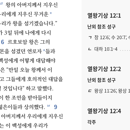
ㄹ
왕의 아버지께서 지우신
*
열왕기상 12:1
우리에게 지우신 무거운
우리가 왕을 섬기겠습니다.”
난외 참조 성구
 3일 뒤에 나에게 다시
ㄱ
창 12:6; 수 20:7; 수
6
르호보암 왕은 그의
ㄴ
대하 10:1-4
*
로몬을 섬겼던 연로자
들과
 백성에게 어떻게 대답해야
열왕기상 12:2
은 “만일 오늘 왕께서 이
하고 그들에게 호의적인 대답을
난외 참조 성구
 것입니다” 하고 말했다.
ㄷ
왕상 11:26; 왕상 1
이 한 조언을 받아들이지
9
ㅂ
 젊은이들과 상의했다.
열왕기상 12:4
의 아버지께서 우리에게 지우신
각주
는 이 백성에게 우리가