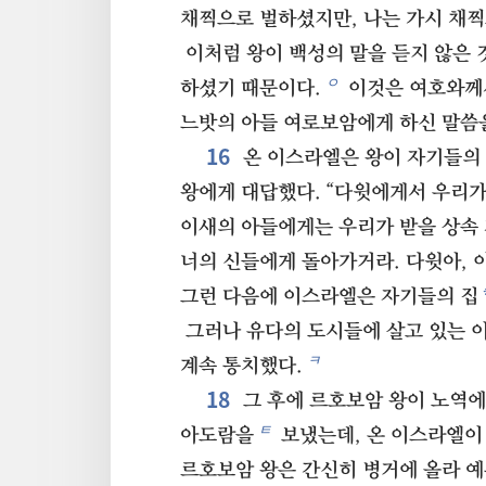
채찍으로 벌하셨지만, 나는 가시 채찍
이처럼 왕이 백성의 말을 듣지 않은 
ㅇ
하셨기 때문이다.
이것은 여호와께서
느밧의 아들 여로보암에게 하신 말씀
16
온 이스라엘은 왕이 자기들의 
왕에게 대답했다. “다윗에게서 우리가
이새의 아들에게는 우리가 받을 상속 
너의 신들에게 돌아가거라. 다윗아, 이
그런 다음에 이스라엘은 자기들의 집
그러나 유다의 도시들에 살고 있는 
ㅋ
계속 통치했다.
18
그 후에 르호보암 왕이 노역에
ㅌ
아도람을
보냈는데, 온 이스라엘이 
르호보암 왕은 간신히 병거에 올라 