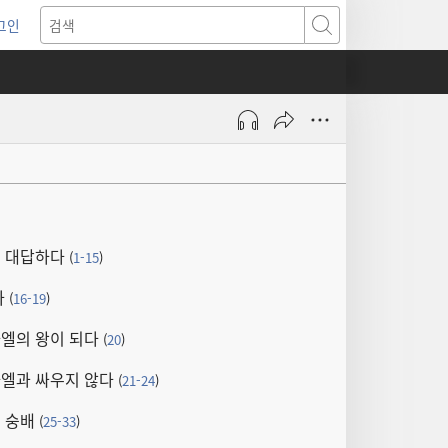
그인
새로운
검색
기)
게 대답하다
(
1-15
)
다
(
16-19
)
엘의 왕이 되다
(
20
)
엘과 싸우지 않다
(
21-24
)
 숭배
(
25-33
)