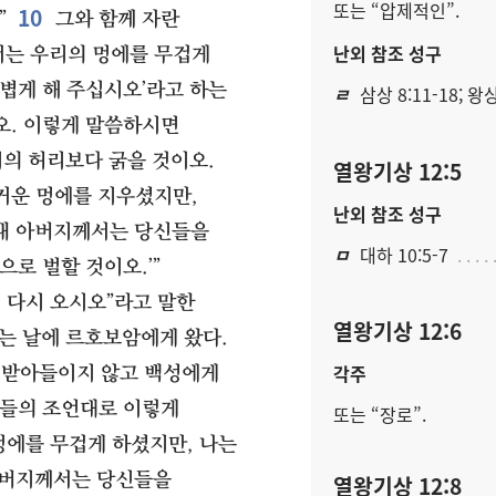
또는 “압제적인”.
10
”
그와 함께 자란
난외 참조 성구
서는 우리의 멍에를 무겁게
볍게 해 주십시오’라고 하는
ㄹ
삼상 8:11-18; 왕상
오. 이렇게 말씀하시면
지의 허리보다 굵을 것이오.
열왕기상 12:5
거운 멍에를 지우셨지만,
난외 참조 성구
 내 아버지께서는 당신들을
ㅁ
대하 10:5-7
로 벌할 것이오.’”
게 다시 오시오”라고 말한
열왕기상 12:6
되는 날에 르호보암에게 왔다.
각주
 받아들이지 않고 백성에게
들의 조언대로 이렇게
또는 “장로”.
멍에를 무겁게 하셨지만, 나는
 아버지께서는 당신들을
열왕기상 12:8