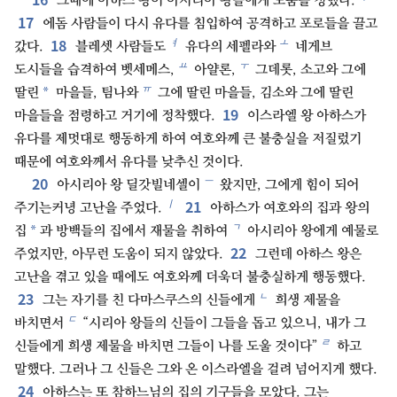
그때에 아하스 왕이 아시리아 왕들에게 도움을 청했다.
17
에돔 사람들이 다시 유다를 침입하여 공격하고 포로들을 끌고
18
ㅕ
ㅗ
갔다.
블레셋 사람들도
유다의 세펠라와
네게브
ㅛ
ㅜ
도시들을 습격하여 벳세메스,
아얄론,
그데롯, 소고와 그에
ㅠ
*
딸린
마을들, 팀나와
그에 딸린 마을들, 김소와 그에 딸린
19
마을들을 점령하고 거기에 정착했다.
이스라엘 왕 아하스가
유다를 제멋대로 행동하게 하여 여호와께 큰 불충실을 저질렀기
때문에 여호와께서 유다를 낮추신 것이다.
20
ㅡ
아시리아 왕 딜갓빌네셀이
왔지만, 그에게 힘이 되어
21
ㅣ
주기는커녕 고난을 주었다.
아하스가 여호와의 집과 왕의
ㄱ
*
집
과 방백들의 집에서 재물을 취하여
아시리아 왕에게 예물로
22
주었지만, 아무런 도움이 되지 않았다.
그런데 아하스 왕은
고난을 겪고 있을 때에도 여호와께 더욱더 불충실하게 행동했다.
23
ㄴ
그는 자기를 친 다마스쿠스의 신들에게
희생 제물을
ㄷ
바치면서
“시리아 왕들의 신들이 그들을 돕고 있으니, 내가 그
ㄹ
신들에게 희생 제물을 바치면 그들이 나를 도울 것이다”
하고
말했다. 그러나 그 신들은 그와 온 이스라엘을 걸려 넘어지게 했다.
24
아하스는 또 참하느님의 집의 기구들을 모았다. 그는