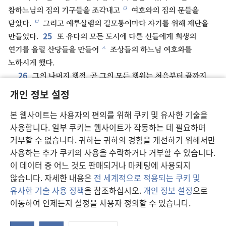
ㅁ
참하느님의 집의 기구들을 조각내고
여호와의 집의 문들을
ㅂ
닫았다.
그리고 예루살렘의 길모퉁이마다 자기를 위해 제단을
25
만들었다.
또 유다의 모든 도시에 다른 신들에게 희생의
ㅅ
연기를 올릴 산당들을 만들어
조상들의 하느님 여호와를
노하시게 했다.
26
그의 나머지 행적, 곧 그의 모든 행위는 처음부터 끝까지
27
ㅇ
‘유다와 이스라엘 열왕기’에 기록되어 있다.
아하스가
개인 정보 설정
조상들과 함께 잠들자, 사람들이 그를 그 도시 곧 예루살렘에 장사
본 웹사이트는 사용자의 편의를 위해 쿠키 및 유사한 기술을
ㅈ
지냈으나 이스라엘 왕들의 매장지에 들이지는 않았다.
그의 아들
사용합니다. 일부 쿠키는 웹사이트가 작동하는 데 필요하며
히스기야가 그의 뒤를 이어 왕이 되었다.
거부할 수 없습니다. 귀하는 귀하의 경험을 개선하기 위해서만
사용하는 추가 쿠키의 사용을 수락하거나 거부할 수 있습니다.
이 데이터 중 어느 것도 판매되거나 마케팅에 사용되지
이전
다음
않습니다. 자세한 내용은
전 세계적으로 적용되는 쿠키 및
유사한 기술 사용 정책
을 참조하십시오.
개인 정보 설정
으로
이동하여 언제든지 설정을 사용자 정의할 수 있습니다.
연
이 출판물의 저작권
창