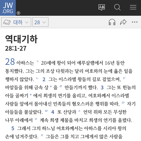
JW.ORG
로그인
사이트
JW.ORG
메
(새로운
언어
검색
보
창
대하
28
변경
열기)
역대기하
28:1-27
28
ㄱ
아하스는
20세에 왕이 되어 예루살렘에서 16년 동안
통치했다. 그는 그의 조상 다윗과는 달리 여호와의 눈에 옳은 일을
2
ㄴ
ㄷ
행하지 않았다.
그는 이스라엘 왕들의 길로 걸었으며,
3
ㄹ
*
바알들을 위해 금속 상
을
만들기까지 했다.
그는 또 힌놈의
*
아들 골짜기
에서 희생의 연기를 올리고, 여호와께서 이스라엘
ㅁ
사람들 앞에서 몰아내신 민족들의 혐오스러운 행위를 따라,
자기
4
ㅂ
ㅅ
아들들을 불살랐다.
또 산당과
언덕 위와 모든 무성한
ㅇ
나무 아래에서
계속 희생 제물을 바치고 희생의 연기를 올렸다.
5
그래서 그의 하느님 여호와께서는 아하스를 시리아 왕의
ㅈ
손에 넘겨주셨다.
그들은 그를 치고 그에게서 많은 사람을