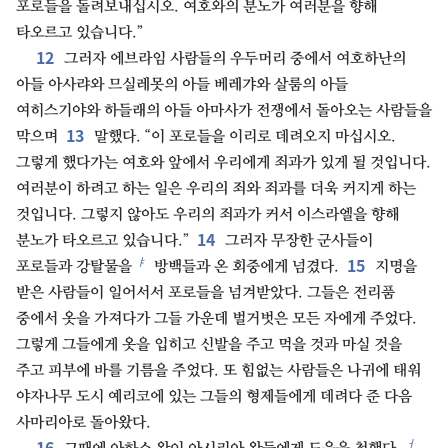
포로들을 돌려보내십시오. 여호와의 분노가 여러분을 향해
타오르고 있습니다.”
12
그러자 에브라임 사람들의 우두머리 중에서 여호하난의
아들 아사랴와 므실레못의 아들 베레갸와 살룸의 아들
여히스기야와 하들래의 아들 아마사가 전쟁에서 돌아오는 사람들을
13
막으며
말했다. “이 포로들을 이리로 데려오지 마십시오.
그렇게 했다가는 여호와 앞에서 우리에게 죄과가 있게 될 것입니다.
여러분이 하려고 하는 일은 우리의 죄와 죄과를 더욱 커지게 하는
것입니다. 그렇지 않아도 우리의 죄과가 커서 이스라엘을 향해
14
분노가 타오르고 있습니다.”
그러자 무장한 군사들이
15
ㅑ
포로들과 강탈물을
방백들과 온 회중에게 넘겼다.
지명을
받은 사람들이 일어서서 포로들을 넘겨받았다. 그들은 전리품
중에서 옷을 가져다가 그들 가운데 벌거벗은 모든 자에게 주었다.
그렇게 그들에게 옷을 입히고 신발을 주고 먹을 것과 마실 것을
주고 피부에 바를 기름을 주었다. 또 힘없는 사람들은 나귀에 태워
야자나무 도시 예리코에 있는 그들의 형제들에게 데려다 준 다음
사마리아로 돌아왔다.
16
ㅓ