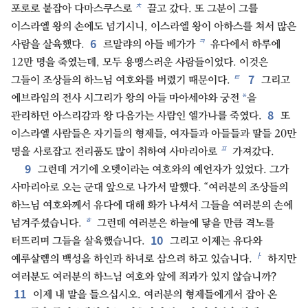
ㅊ
포로로 붙잡아 다마스쿠스로
끌고 갔다. 또 그분이 그를
이스라엘 왕의 손에도 넘기시니, 이스라엘 왕이 아하스를 쳐서 많은
6
ㅋ
사람을 살육했다.
르말랴의 아들 베가가
유다에서 하루에
12만 명을 죽였는데, 모두 용맹스러운 사람들이었다. 이것은
7
ㅌ
그들이 조상들의 하느님 여호와를 버렸기 때문이다.
그리고
*
에브라임의 전사 시그리가 왕의 아들 마아세야와 궁전
을
8
관리하던 아스리감과 왕 다음가는 사람인 엘가나를 죽였다.
또
이스라엘 사람들은 자기들의 형제들, 여자들과 아들들과 딸들 20만
ㅍ
명을 사로잡고 전리품도 많이 취하여 사마리아로
가져갔다.
9
그런데 거기에 오뎃이라는 여호와의 예언자가 있었다. 그가
사마리아로 오는 군대 앞으로 나가서 말했다. “여러분의 조상들의
하느님 여호와께서 유다에 대해 화가 나셔서 그들을 여러분의 손에
ㅎ
넘겨주셨습니다.
그런데 여러분은 하늘에 닿을 만큼 격노를
10
터뜨리며 그들을 살육했습니다.
그리고 이제는 유다와
ㅏ
예루살렘의 백성을 하인과 하녀로 삼으려 하고 있습니다.
하지만
여러분도 여러분의 하느님 여호와 앞에 죄과가 있지 않습니까?
11
이제 내 말을 들으십시오. 여러분의 형제들에게서 잡아 온