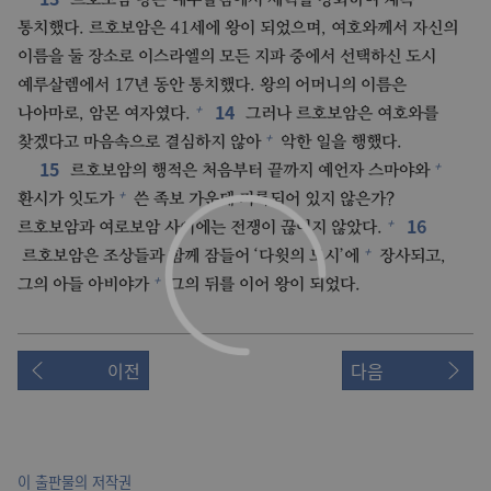
통치했다. 르호보암은 41세에 왕이 되었으며, 여호와께서 자신의
이름을 둘 장소로 이스라엘의 모든 지파 중에서 선택하신 도시
예루살렘에서 17년 동안 통치했다. 왕의 어머니의 이름은
14
+
나아마로, 암몬 여자였다.
그러나 르호보암은 여호와를
+
찾겠다고 마음속으로 결심하지 않아
악한 일을 행했다.
15
+
르호보암의 행적은 처음부터 끝까지 예언자 스마야와
+
환시가 잇도가
쓴 족보 가운데 기록되어 있지 않은가?
16
+
르호보암과 여로보암 사이에는 전쟁이 끊이지 않았다.
+
르호보암은 조상들과 함께 잠들어 ‘다윗의 도시’에
장사되고,
+
그의 아들 아비야가
그의 뒤를 이어 왕이 되었다.
이전
다음
이 출판물의 저작권