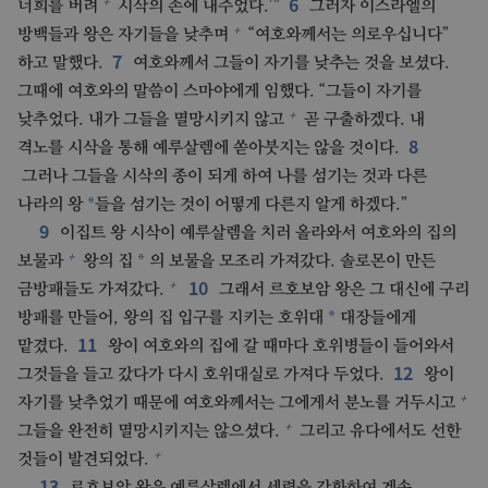
6
+
너희를 버려
시삭의 손에 내주었다.’”
그러자 이스라엘의
+
방백들과 왕은 자기들을 낮추며
“여호와께서는 의로우십니다”
7
하고 말했다.
여호와께서 그들이 자기를 낮추는 것을 보셨다.
그때에 여호와의 말씀이 스마야에게 임했다. “그들이 자기를
+
낮추었다. 내가 그들을 멸망시키지 않고
곧 구출하겠다. 내
8
격노를 시삭을 통해 예루살렘에 쏟아붓지는 않을 것이다.
그러나 그들을 시삭의 종이 되게 하여 나를 섬기는 것과 다른
*
나라의 왕
들을 섬기는 것이 어떻게 다른지 알게 하겠다.”
9
이집트 왕 시삭이 예루살렘을 치러 올라와서 여호와의 집의
+
*
보물과
왕의 집
의 보물을 모조리 가져갔다. 솔로몬이 만든
10
+
금방패들도 가져갔다.
그래서 르호보암 왕은 그 대신에 구리
*
방패를 만들어, 왕의 집 입구를 지키는 호위대
대장들에게
11
맡겼다.
왕이 여호와의 집에 갈 때마다 호위병들이 들어와서
12
그것들을 들고 갔다가 다시 호위대실로 가져다 두었다.
왕이
+
자기를 낮추었기 때문에 여호와께서는 그에게서 분노를 거두시고
+
그들을 완전히 멸망시키지는 않으셨다.
그리고 유다에서도 선한
+
것들이 발견되었다.
13
르호보암 왕은 예루살렘에서 세력을 강화하여 계속