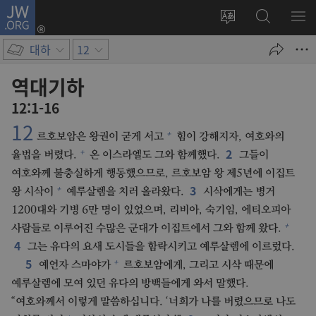
JW.ORG
로그인
사이트
JW.ORG
메
(새로운
언어
검색
보
창
대하
12
변경
열기)
역대기하
12:1-16
12
+
르호보암은 왕권이 굳게 서고
힘이 강해지자, 여호와의
2
+
율법을 버렸다.
온 이스라엘도 그와 함께했다.
그들이
여호와께 불충실하게 행동했으므로, 르호보암 왕 제5년에 이집트
3
+
왕 시삭이
예루살렘을 치러 올라왔다.
시삭에게는 병거
1200대와 기병 6만 명이 있었으며, 리비아, 숙기임, 에티오피아
+
사람들로 이루어진 수많은 군대가 이집트에서 그와 함께 왔다.
4
그는 유다의 요새 도시들을 함락시키고 예루살렘에 이르렀다.
5
+
예언자 스마야가
르호보암에게, 그리고 시삭 때문에
예루살렘에 모여 있던 유다의 방백들에게 와서 말했다.
“여호와께서 이렇게 말씀하십니다. ‘너희가 나를 버렸으므로 나도