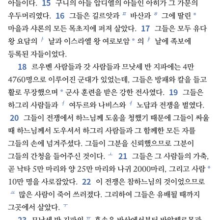
15
아들이다.
구니의 아들 압디엘의 아들인 아히가 그 가문의
16
ㅍ
ㅎ
*
우두머리였다.
그들은 길르앗과
바산과
그에 딸린
17
마을과 샤론의 모든 목초지에 퍼져 살았다.
그들은 모두 유다
ㅏ
ㅑ
*
왕 요담의
날과 이스라엘 왕 여로보암
의
날에 족보에
등록된 자들이었다.
18
르우벤 사람들과 갓 사람들과 므낫세 반 지파에는 4만
4760명으로 이루어진 군대가 있었는데, 그들은 방패와 칼을 들고
19
*
활로 무장했으며
군사 훈련을 받은 강한 전사였다.
그들은
ㅓ
ㅕ
하그리 사람들과
여두르와 나비스와
노답과 전쟁을 벌였다.
20
그들이 전쟁에서 하느님께 도움을 청했기 때문에 그들이 싸울
때 하느님께서 도우셔서 하그리 사람들과 그 함께한 모든 자를
그들의 손에 넘겨주셨다. 그들이 그분을 신뢰했으므로 그분이
21
ㅗ
그들의 간청을 들어주신 것이다.
그들은 그 사람들의 가축,
*
곧 낙타 5만 마리와 양 25만 마리와 나귀 2000마리, 그리고 사람
22
10만 명을 사로잡았다.
이 전쟁은 참하느님의 것이었으므로
ㅛ
많은 사람이 죽어 쓰러졌다. 그리하여 그들은 유배될 때까지
ㅜ
그곳에서 살았다.
23
ㅠ