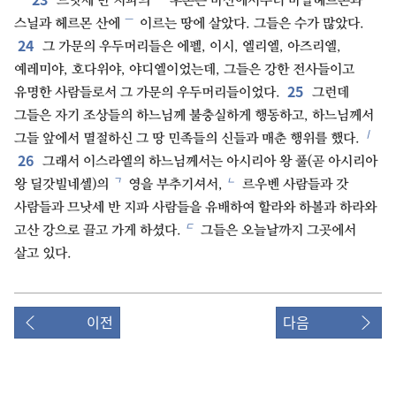
므낫세 반 지파의
후손은 바산에서부터 바알헤르몬과
ㅡ
스닐과 헤르몬 산에
이르는 땅에 살았다. 그들은 수가 많았다.
24
그 가문의 우두머리들은 에펠, 이시, 엘리엘, 아즈리엘,
예레미야, 호다위야, 야디엘이었는데, 그들은 강한 전사들이고
25
유명한 사람들로서 그 가문의 우두머리들이었다.
그런데
그들은 자기 조상들의 하느님께 불충실하게 행동하고, 하느님께서
ㅣ
그들 앞에서 멸절하신 그 땅 민족들의 신들과 매춘 행위를 했다.
26
그래서 이스라엘의 하느님께서는 아시리아 왕 풀(곧 아시리아
ㄱ
ㄴ
왕 딜갓빌네셀)의
영을 부추기셔서,
르우벤 사람들과 갓
사람들과 므낫세 반 지파 사람들을 유배하여 할라와 하볼과 하라와
ㄷ
고산 강으로 끌고 가게 하셨다.
그들은 오늘날까지 그곳에서
살고 있다.
이전
다음