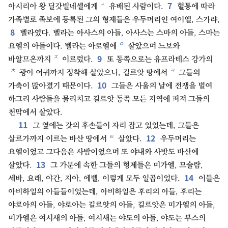
7
ㅅ
아시리아 왕 딜갓빌네셀에게
유배된 사람이다.
혈통에 따라
가족별로 족보에 등록된 그의 형제들은 우두머리인 여이엘, 스가랴,
8
벨라였다. 벨라는 아사스의 아들, 아사스는 스마의 아들, 스마는
ㅇ
요엘의 아들이다. 벨라는 아로엘에
살았으며 느보와
9
ㅈ
바알므온까지
이르렀다.
또 동쪽으로는 유프라테스 강가의
ㅊ
ㅋ
광야 어귀까지 정착해 살았으니, 길르앗 땅에서
그들의
10
가축이 많아졌기 때문이다.
그들은 사울의 날에 전쟁을 벌여
하그리 사람들을 물리치고 길르앗 동쪽 모든 지역에 퍼져 그들의
천막에서 살았다.
11
그 옆에는 갓의 후손들이 자리 잡고 있었는데, 그들은
12
ㅌ
살르가까지 이르는 바산 땅에서
살았다.
우두머리는
요엘이었고 그다음은 사밤이었으며 또 야내와 사밧도 바산에
13
살았다.
그 가문에 속한 그들의 형제들은 미가엘, 므술람,
14
세바, 요래, 야간, 지아, 에벨, 이렇게 모두 일곱이었다.
이들은
아비하일의 아들들이었는데, 아비하일은 후리의 아들, 후리는
야로아의 아들, 야로아는 길르앗의 아들, 길르앗은 미가엘의 아들,
미가엘은 여시새의 아들, 여시새는 야도의 아들, 야도는 부스의