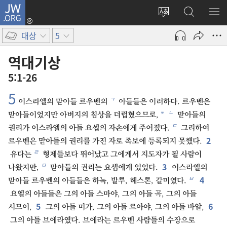
JW.ORG
로그인
사이트
JW.ORG
메
(새로운
언어
검색
보
창
대상
5
변경
열기)
역대기상
5:1-26
5
ㄱ
이스라엘의 맏아들 르우벤의
아들들은 이러하다. 르우벤은
ㄴ
*
맏아들이었지만 아버지의 침상을 더럽혔으므로,
맏아들의
ㄷ
권리가 이스라엘의 아들 요셉의 자손에게 주어졌다.
그리하여
2
르우벤은 맏아들의 권리를 가진 자로 족보에 등록되지 못했다.
ㄹ
유다는
형제들보다 뛰어났고 그에게서 지도자가 될 사람이
3
ㅁ
나왔지만,
맏아들의 권리는 요셉에게 있었다.
이스라엘의
4
ㅂ
맏아들 르우벤의 아들들은 하녹, 발루, 헤스론, 갈미였다.
요엘의 아들들은 그의 아들 스마야, 그의 아들 곡, 그의 아들
5
6
시므이,
그의 아들 미가, 그의 아들 르아야, 그의 아들 바알,
그의 아들 브에라였다. 브에라는 르우벤 사람들의 수장으로