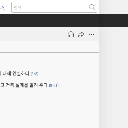
그인
새로운
검색
기)
에 대해 연설하다
(
1-8
)
고 건축 설계를 알려 주다
(
9-21
)