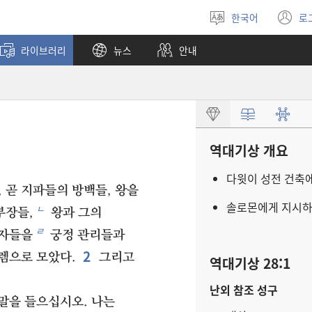
한국어
로
언어
(
선택
창
라이브러리
뉴스
안내
열
역대기상 개요
다윗이 성전 건축
 곧 지파들의 방백들, 왕을
솔로몬에게 지시하
ㄴ
부장들,
왕과 그의
ㄹ
임자들을
궁정 관리들과
2
렘으로 모았다.
그리고
역대기상 28:1
난외 참조 성구
 말을 들으십시오. 나는