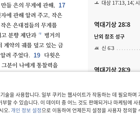
ㅗ
대상 17:13, 14; 시
17
 만들 은의 무게에 관해,
자에 관해 알려 주고, 작은
역대기상 28:8
 작은 은대접들의 무게를
ㅋ
고 분향 제단과
병거의
난외 참조 성구
 계약의 궤를 덮고 있는 금
ㅛ
신 6:3
19
알려 주었다.
다윗은
, 그분이 나에게 통찰력을
역대기상 28:9
ㅏ
을 기록하게 하셨다.”
각주
했다. “용기와 힘을 내어 그
또는 “온전히 바친”.
 기술을 사용합니다. 일부 쿠키는 웹사이트가 작동하는 데 필요하며 
라. 여호와 하느님, 나의
부할 수 있습니다. 이 데이터 중 어느 것도 판매되거나 마케팅에 
또는 “기꺼운”.
ㅑ
다.
그분은 너를 버리거나
시오.
개인 정보 설정
으로 이동하여 언제든지 설정을 사용자 정의할 
용어 설명
참조.
에서 섬기는 데 필요한 모든
21
또는 “네가 그분을 발
다.
그리고 제사장들과
참하느님의 집에서 섬기는
난외 참조 성구