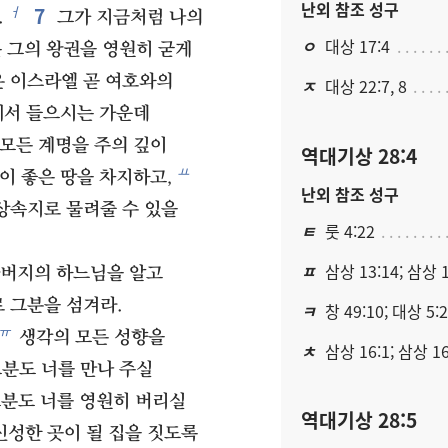
난외 참조 성구
7
ㅓ
.
그가 지금처럼 나의
ㅇ
대상 17:4
 그의 왕권을 영원히 굳게
온 이스라엘 곧 여호와의
ㅈ
대상 22:7, 8
께서 들으시는 가운데
모든 계명을 주의 깊이
역대기상 28:4
ㅛ
이 좋은 땅을 차지하고,
난외 참조 성구
상속지로 물려줄 수 있을
ㅌ
룻 4:22
ㅍ
삼상 13:14; 삼상 1
아버지의 하느님을 알고
 그분을 섬겨라.
ㅋ
창 49:10; 대상 5:2
ㅠ
생각의 모든 성향을
ㅊ
삼상 16:1; 삼상 16:
분도 너를 만나 주실
분도 너를 영원히 버리실
역대기상 28:5
신성한 곳이 될 집을 짓도록