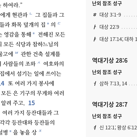
난외 참조 성구
 하여라.”
ㄴ
ㅎ
대상 3:1-9
몬에게 현관과
그 집들과 그
ㄷ
*
들과 화목 덮개의 집
의
ㅏ
대상 22:9
*
 영감을 통해
전해진 모든
ㅑ
대상 17:14; 대하 1
의 모든 식당과 참하느님의
ㅂ
물고에
관한 건축 설계를
역대기상 28:6
ㅅ
 사람들의 조와
여호와의
난외 참조 성구
 집에서 섬기는 일에 쓰이는
14
ㅓ
삼하 7:13, 14
또 여러 가지 봉사에
 모든 은 기구의 무게와 여러
15
 알려 주고,
역대기상 28:7
 여러 가지 등잔대들과 그
난외 참조 성구
 각각 등잔대와 등잔들의
ㅕ
신 12:1; 왕상 6:12
ㅈ
*
설병
을 놓을 상