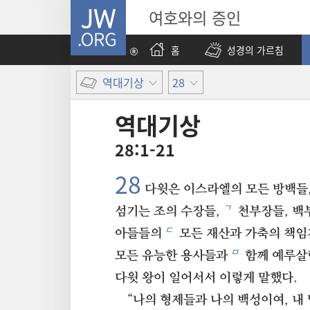
JW.ORG
여호와의 증인
홈
성경의 가르침
역대기상
28
역대기상
28:1-21
28
다윗은 이스라엘의 모든 방백들,
ㄱ
섬기는 조의 수장들,
천부장들, 백
ㄷ
아들들의
모든 재산과 가축의 책
ㅁ
모든 유능한 용사들과
함께 예루살
다윗 왕이 일어서서 이렇게 말했다.
“나의 형제들과 나의 백성이여, 내