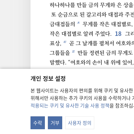
하나하나를 만들 금의 무게와 은 상을
또 순금으로 된 갈고리와 대접과 주전
ㅊ
금대접들의
무게를 작은 대접별로,
18
작은 대접별로 알려 주었다.
그리
ㅌ
표상,
곧 그 날개를 펼쳐서 여호와의
ㅍ
그룹들을
만들 정련된 금의 무게도 
말했다. “여호와의 손이 내 위에 있어
ㅎ
주시어 건축 설계의
모든 세부 사항
개인 정보 설정
20
또 다윗이 아들 솔로몬에게 말
본 웹사이트는 사용자의 편의를 위해 쿠키 및 유사한
일을 하여라. 두려워하거나 겁내지 마
위해서만 사용하는 추가 쿠키의 사용을 수락하거나 거
하느님께서 너와 함께 계시기 때문이
적용되는 쿠키 및 유사한 기술 사용 정책
을 참조하십
ㅓ
떠나지 않으실 것이며,
여호와의 집
일이 끝날 때까지 너와 함께 계실 것이
수락
거부
사용자 정의
ㅕ
ㅗ
레위 사람들로 이루어진 조들이