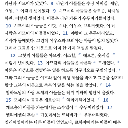
8
라단과 시므이가 있었다.
라단의 아들들은 수장 여히엘, 세담,
9
ㅊ
요엘,
이렇게 셋이었다.
시므이의 아들들은 슬로못, 하시엘,
하란, 이렇게 셋이었다. 이들은 라단 가문의 우두머리들이었다.
10
시므이의 아들들은 야핫, 시나, 여우스, 브리아였다. 이 네
11
사람은 시므이의 아들들이었다.
야핫이 그 우두머리였고,
시사가 둘째였다. 그런데 여우스와 브리아는 아들이 많지 않았다.
그래서 그들을 한 가문으로 여겨 한 가지 책임을 맡겼다.
12
ㅋ
ㅌ
고핫의 아들들은 아므람, 이스할,
헤브론, 웃시엘,
13
ㅍ
ㅎ
이렇게 넷이었다.
아므람의 아들들은 아론과
모세였다.
ㅏ
아론은 지성소를 성별하는 일을 하도록 영구적으로 구별되었다.
그와 그의 아들들은 여호와 앞에 희생 제물을 바치고 그분을 섬기며
14
ㅑ
항상 그분의 이름으로 축복의 말을 하는 일을 맡았다.
참하느님의 사람 모세의 아들들은 레위 지파의 명단에 올랐다.
15
16
ㅓ
ㅕ
모세의 아들들은 게르솜과
엘리에셀이었다.
17
ㅗ
게르솜의 아들들 가운데서는 스부엘이
우두머리였다.
ㅛ
*
엘리에셀의 후손
가운데서는 르하뱌가
우두머리였다.
엘리에셀에게는 다른 아들이 없었으나, 르하뱌에게는 아들이 매우