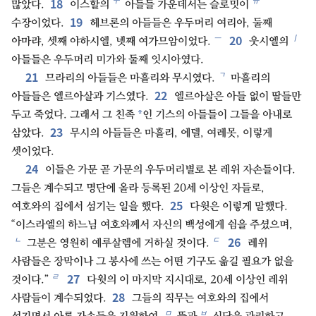
18
ㅜ
ㅠ
많았다.
이스할의
아들들 가운데서는 슬로밋이
19
수장이었다.
헤브론의 아들들은 우두머리 여리아, 둘째
20
ㅡ
ㅣ
아마랴, 셋째 야하시엘, 넷째 여가므암이었다.
웃시엘의
아들들은 우두머리 미가와 둘째 잇시아였다.
21
ㄱ
므라리의 아들들은 마흘리와 무시였다.
마흘리의
22
아들들은 엘르아살과 기스였다.
엘르아살은 아들 없이 딸들만
*
두고 죽었다. 그래서 그 친족
인 기스의 아들들이 그들을 아내로
23
삼았다.
무시의 아들들은 마흘리, 에델, 여레못, 이렇게
셋이었다.
24
이들은 가문 곧 가문의 우두머리별로 본 레위 자손들이다.
그들은 계수되고 명단에 올라 등록된 20세 이상인 자들로,
25
여호와의 집에서 섬기는 일을 했다.
다윗은 이렇게 말했다.
“이스라엘의 하느님 여호와께서 자신의 백성에게 쉼을 주셨으며,
26
ㄴ
ㄷ
그분은 영원히 예루살렘에 거하실 것이다.
레위
사람들은 장막이나 그 봉사에 쓰는 어떤 기구도 옮길 필요가 없을
27
ㄹ
것이다.”
다윗의 이 마지막 지시대로, 20세 이상인 레위
28
사람들이 계수되었다.
그들의 직무는 여호와의 집에서
ㅁ
ㅂ