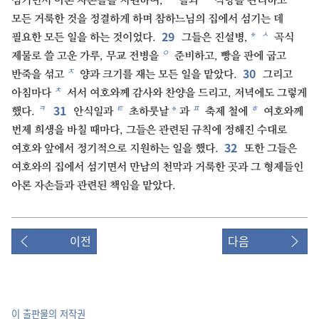
섬기면서 아론 자손들을 지원하여,
뜰과
식당을 관리하고
모든 거룩한 것을 정결하게 하며 참하느님의 집에서 섬기는 데
29
ㅅ
*
필요한 모든 일을 하는 것이었다.
그들은 진설병,
곡식
ㅇ
제물로 쓸 고운 가루, 무교 전병을
준비하고, 빵을 판에 굽고
30
ㅈ
반죽을 섞고
양과 크기를 재는 모든 일을 맡았다.
그리고
ㅊ
아침마다
서서 여호와께 감사와 찬양을 드리고, 저녁에도 그렇게
31
ㅋ
ㅌ
ㅍ
ㅎ
*
했다.
안식일과
초하룻날
과
축제 철에
여호와께
번제 희생을 바칠 때마다, 그들은 관련된 규칙에 정해진 수대로
32
여호와 앞에서 정기적으로 지원하는 일을 했다.
또한 그들은
여호와의 집에서 섬기면서 만남의 천막과 거룩한 곳과 그 형제들인
아론 자손들과 관련된 책임을 맡았다.
이전
다음
이 출판물의 저작권