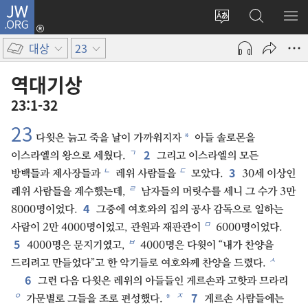
JW.ORG
로그인
사이트
JW.ORG
메
(새로운
언어
검색
보
창
대상
23
변경
열기)
역대기상
23:1-32
23
*
다윗은 늙고 죽을 날이 가까워지자
아들 솔로몬을
2
ㄱ
이스라엘의 왕으로 세웠다.
그리고 이스라엘의 모든
3
ㄴ
ㄷ
방백들과 제사장들과
레위 사람들을
모았다.
30세 이상인
ㄹ
레위 사람들을 계수했는데,
남자들의 머릿수를 세니 그 수가 3만
4
8000명이었다.
그중에 여호와의 집의 공사 감독으로 일하는
ㅁ
사람이 2만 4000명이었고, 관원과 재판관이
6000명이었다.
5
ㅂ
4000명은 문지기였고,
4000명은 다윗이 “내가 찬양을
ㅅ
드리려고 만들었다”고 한 악기들로 여호와께 찬양을 드렸다.
6
그런 다음 다윗은 레위의 아들들인 게르손과 고핫과 므라리
7
ㅇ
ㅈ
*
가문별로 그들을 조로 편성했다.
게르손 사람들에는