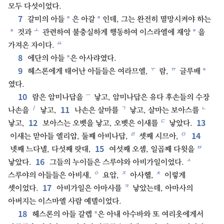
모두 다섯이었다.
7
*
*
갈미의 아들
은 아갈
인데, 그는 완전히 멸망시켜야 하는
ㅗ
*
*
것과
관련하여 불충실하게 행동하여 이스라엘에 재앙
을
ㅛ
가져온 자이다.
8
*
에단의 아들
은 아사랴였다.
9
ㅜ
ㅠ
*
헤스론에게 태어난 아들들은 여라므엘,
람,
글루배
였다.
10
ㅡ
람은 암미나답을
낳고, 암미나답은 유다 후손들의 수장
11
ㅣ
ㄱ
ㄴ
나손을
낳고,
나손은 살마를
낳고, 살마는 보아스를
12
13
ㄷ
낳고,
보아스는 오벳을 낳고, 오벳은 이새를
낳았다.
14
ㄹ
ㅁ
이새는 맏아들 엘리압, 둘째 아비나답,
셋째 시므아,
15
ㅂ
넷째 느다넬, 다섯째 랏대,
여섯째 오셈, 일곱째 다윗을
16
ㅅ
낳았다.
그들의 누이들은 스루야와 아비가일이었다.
ㅇ
ㅈ
ㅊ
스루야의 아들들은 아비새,
요압,
아사헬,
이렇게
17
ㅋ
셋이었다.
아비가일은 아마사를
낳았는데, 아마사의
아버지는 이스마엘 사람 예델이었다.
18
*
헤스론의 아들 갈렙
은 아내 아수바와 또 여리옷에게서