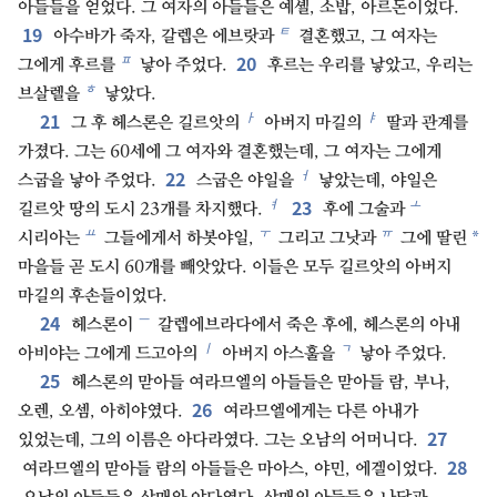
아들들을 얻었다. 그 여자의 아들들은 예셸, 소밥, 아르돈이었다.
19
ㅌ
아수바가 죽자, 갈렙은 에브랏과
결혼했고, 그 여자는
20
ㅍ
그에게 후르를
낳아 주었다.
후르는 우리를 낳았고, 우리는
ㅎ
브살렐을
낳았다.
21
ㅏ
ㅑ
그 후 헤스론은 길르앗의
아버지 마길의
딸과 관계를
가졌다. 그는 60세에 그 여자와 결혼했는데, 그 여자는 그에게
22
ㅓ
스굽을 낳아 주었다.
스굽은 야일을
낳았는데, 야일은
23
ㅕ
ㅗ
길르앗 땅의 도시 23개를 차지했다.
후에 그술과
ㅛ
ㅜ
ㅠ
*
시리아는
그들에게서 하봇야일,
그리고 그낫과
그에 딸린
마을들 곧 도시 60개를 빼앗았다. 이들은 모두 길르앗의 아버지
마길의 후손들이었다.
24
ㅡ
헤스론이
갈렙에브라다에서 죽은 후에, 헤스론의 아내
ㅣ
ㄱ
아비야는 그에게 드고아의
아버지 아스훌을
낳아 주었다.
25
헤스론의 맏아들 여라므엘의 아들들은 맏아들 람, 부나,
26
오렌, 오셈, 아히야였다.
여라므엘에게는 다른 아내가
27
있었는데, 그의 이름은 아다라였다. 그는 오남의 어머니다.
28
여라므엘의 맏아들 람의 아들들은 마아스, 야민, 에겔이었다.