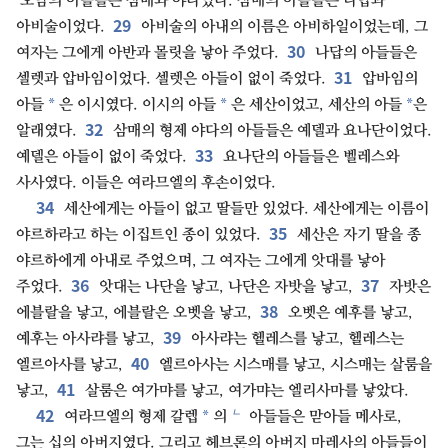
오남의 아들들은 삼매와 야다였다. 삼매의 아들들은 나답과
29
아비술이었다.
아비술의 아내의 이름은 아비하일이었는데, 그
30
여자는 그에게 아반과 몰릿을 낳아 주었다.
나답의 아들들은
31
셀렛과 압바임이었다. 셀렛은 아들이 없이 죽었다.
압바임의
*
*
*
아들
은 이시였다. 이시의 아들
은 세산이었고, 세산의 아들
은
32
알래였다.
삼매의 형제 야다의 아들들은 예델과 요나단이었다.
33
예델은 아들이 없이 죽었다.
요나단의 아들들은 벨레스와
사사였다. 이들은 여라므엘의 후손이었다.
34
세산에게는 아들이 없고 딸들만 있었다. 세산에게는 이름이
35
야르하라고 하는 이집트인 종이 있었다.
세산은 자기 딸을 종
야르하에게 아내로 주었으며, 그 여자는 그에게 앗대를 낳아
36
37
주었다.
앗대는 나단을 낳고, 나단은 자밧을 낳고,
자밧은
38
에블랄을 낳고, 에블랄은 오벳을 낳고,
오벳은 예후를 낳고,
39
예후는 아사랴를 낳고,
아사랴는 헬레스를 낳고, 헬레스는
40
엘르아사를 낳고,
엘르아사는 시스매를 낳고, 시스매는 살룸을
41
낳고,
살룸은 여가먀를 낳고, 여가먀는 엘리사마를 낳았다.
42
ㄴ
*
여라므엘의 형제 갈렙
의
아들들은 맏아들 메사로,
그는 십의 아버지였다. 그리고 헤브론의 아버지 마레사의 아들들이