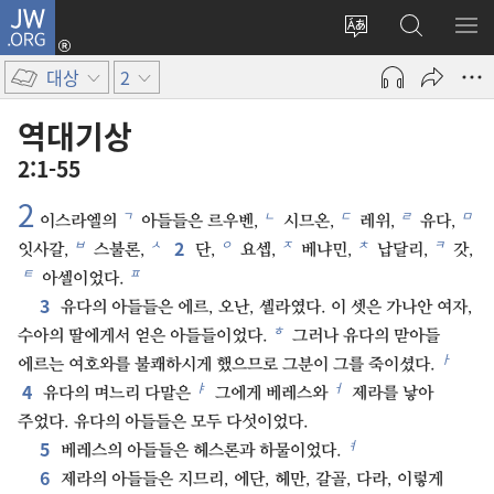
JW.ORG
로그인
사이트
JW.ORG
메
(새로운
언어
검색
보
창
대상
2
변경
열기)
역대기상
2:1-55
2
ㄱ
ㄴ
ㄷ
ㄹ
ㅁ
이스라엘의
아들들은 르우벤,
시므온,
레위,
유다,
2
ㅂ
ㅅ
ㅇ
ㅈ
ㅊ
ㅋ
잇사갈,
스불론,
단,
요셉,
베냐민,
납달리,
갓,
ㅌ
ㅍ
아셀이었다.
3
유다의 아들들은 에르, 오난, 셸라였다. 이 셋은 가나안 여자,
ㅎ
수아의 딸에게서 얻은 아들들이었다.
그러나 유다의 맏아들
ㅏ
에르는 여호와를 불쾌하시게 했으므로 그분이 그를 죽이셨다.
4
ㅑ
ㅓ
유다의 며느리 다말은
그에게 베레스와
제라를 낳아
주었다. 유다의 아들들은 모두 다섯이었다.
5
ㅕ
베레스의 아들들은 헤스론과 하물이었다.
6
제라의 아들들은 지므리, 에단, 헤만, 갈골, 다라, 이렇게