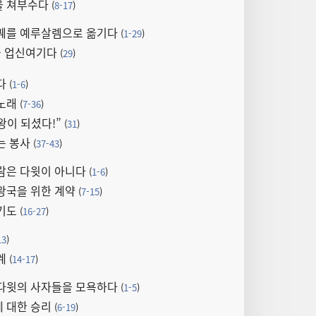
을 쳐부수다
(
8-17
)
 궤를 예루살렘으로 옮기다
(
1-29
)
을 업신여기다
(
29
)
다
(
1-6
)
 노래
(
7-36
)
왕이 되셨다!”
(
31
)
는 봉사
(
37-43
)
람은 다윗이 아니다
(
1-6
)
왕국을 위한 계약
(
7-15
)
 기도
(
16-27
)
13
)
계
(
14-17
)
 다윗의 사자들을 모욕하다
(
1-5
)
 대한 승리
(
6-19
)