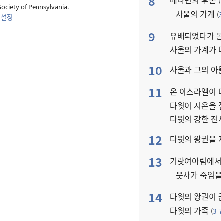
8
베냐민의 후손
(
ociety of Pennsylvania.
사울의 가계
(
 설정
9
유배되었다가 
사울의 가계가
10
사울과 그의 아
11
온 이스라엘이 
다윗이 시온을
다윗의 강한 
12
다윗의 왕권을
13
기럇여아림에서
웃사가 죽임
14
다윗의 왕권이
다윗의 가족
(
3-