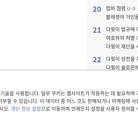
20
랍바 점령
(
1-3
)
블레셋의 거인
21
다윗이 법규에 
여호와의 처벌
(
다윗이 제단을
22
다윗이 성전을 
다윗이 솔로몬
방백들에게 솔
23
다윗이 레위 
 기술을 사용합니다. 일부 쿠키는 웹사이트가 작동하는 데 필요하며 
아론과 그의
부할 수 있습니다. 이 데이터 중 어느 것도 판매되거나 마케팅에 
시오.
개인 정보 설정
으로 이동하여 언제든지 설정을 사용자 정의할 
24
다윗이 제사장들
레위 사람들이 
25
하느님의 집의 