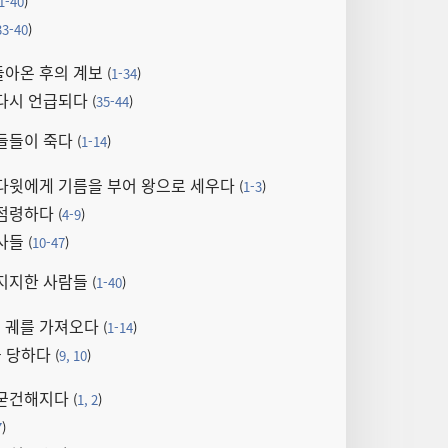
1-40
)
33-40
)
돌아온 후의 계보
(
1-34
)
 다시 언급되다
(
35-44
)
들들이 죽다
(
1-14
)
다윗에게 기름을 부어 왕으로 세우다
(
1-3
)
 점령하다
(
4-9
)
전사들
(
10-47
)
 지지한 사람들
(
1-40
)
 궤를 가져오다
(
1-14
)
을 당하다
(
9, 10
)
 굳건해지다
(
1, 2
)
7
)