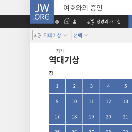
JW.ORG
여호와의 증인
홈
성경의 가르침
역대기상
선택
차례
역대기상
장
1
2
3
4
5
9
10
11
12
13
17
18
19
20
21
25
26
27
28
29