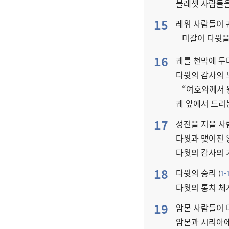
블레셋 사람들
15
레위 사람들이
미갈이 다윗
16
궤를 천막에 두
다윗의 감사의
“여호와께서 
궤 앞에서 드리
17
성전을 지을 사
다윗과 맺어진 
다윗의 감사의
18
다윗의 승리
(
1-
다윗의 통치 체
19
암몬 사람들이
암몬과 시리아에