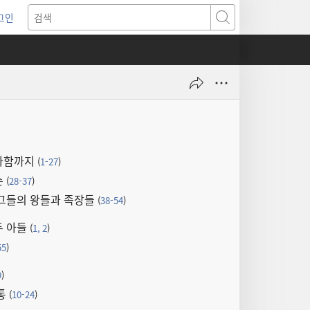
그인
새로운
검색
기)
라함까지
(
1-27
)
손
(
28-37
)
그들의 왕들과 족장들
(
38-54
)
두 아들
(
1, 2
)
55
)
9
)
통
(
10-24
)