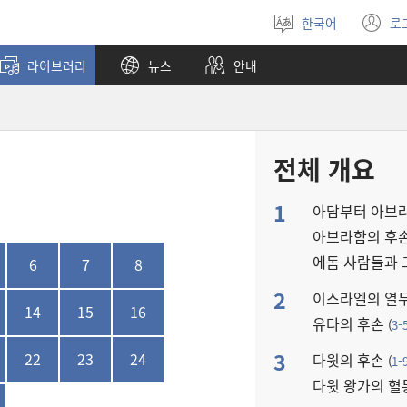
한국어
로
언어
(
선택
창
라이브러리
뉴스
안내
열
전체 개요
1
아담부터 아브
아브라함의 후
에돔 사람들과 
6
7
8
2
이스라엘의 열
14
15
16
유다의 후손
(
3-
3
22
23
24
다윗의 후손
(
1-
다윗 왕가의 혈