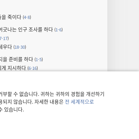
들을 죽이다
(
4-8
)
어긋나는 인구 조사를 하다
(
1-6
)
7-17
)
 세우다
(
18-30
)
지을 준비를 하다
(
1-5
)
에게 지시하다
(
6-16
)
로몬을 도우라고 명령하다
(
17-19
)
사람들을 조직하다
(
1-32
)
거부할 수 없습니다. 귀하는 귀하의 경험을 개선하기
 아들들이 구별되다
(
13
)
사용되지 않습니다. 자세한 내용은
전 세계적으로
수 있습니다.
을 24개 조로 조직하다
(
1-19
)
맡은 다른 임명
(
20-31
)
악사들과 노래하는 자들
(
1-31
)