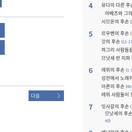
4
유다의 다른 후
야베즈와 그
시므온의 후손
(
5
르우벤의 후손
(
갓의 후손
(
11-1
하그리 사람들
므낫세 반 지파
6
레위의 후손
(
1-
성전에서 노래
아론의 후손
(
48
레위 사람들이 
다음
7
잇사갈의 후손
(
므낫세의 후
40
)