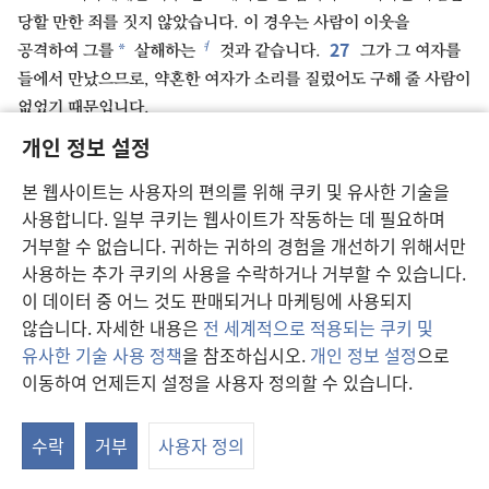
당할 만한 죄를 짓지 않았습니다. 이 경우는 사람이 이웃을
27
ㅕ
*
공격하여 그를
살해하는
것과 같습니다.
그가 그 여자를
들에서 만났으므로, 약혼한 여자가 소리를 질렀어도 구해 줄 사람이
없었기 때문입니다.
28
어떤 남자가 약혼하지 않은 처녀를 만나서 그를 붙잡고
개인 정보 설정
29
ㅗ
동침하다가 들키면,
그와 동침한 남자는 그 여자의
본 웹사이트는 사용자의 편의를 위해 쿠키 및 유사한 기술을
아버지에게 은 50세겔을 주어야 하며 그 여자는 그의 아내가 될
사용합니다. 일부 쿠키는 웹사이트가 작동하는 데 필요하며
ㅛ
것입니다.
그가 그 여자를 욕보였으므로 그는 평생 그 여자와
거부할 수 없습니다. 귀하는 귀하의 경험을 개선하기 위해서만
이혼할 수 없습니다.
사용하는 추가 쿠키의 사용을 수락하거나 거부할 수 있습니다.
30
그 누구도 자기 아버지의 아내를 취해 아버지에게 불명예를
이 데이터 중 어느 것도 판매되거나 마케팅에 사용되지
ㅜ
*
돌려서는
안 됩니다.”
않습니다. 자세한 내용은
전 세계적으로 적용되는 쿠키 및
유사한 기술 사용 정책
을 참조하십시오.
개인 정보 설정
으로
이동하여 언제든지 설정을 사용자 정의할 수 있습니다.
이전
다음
연
창
수락
거부
사용자 정의