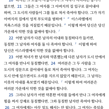
하지만 그 고발이 사실이어서 그 여자가 처녀라는 증거가
21
없으면,
그들은 그 여자를 그 아버지의 집 입구로 끌어내야
하며, 그 도시의 사람들이 그를 돌로 쳐서 죽여야 합니다. 그가 자기
ㅍ
*
아버지의 집에서 성적 부도덕을 범하여
이스라엘에서
ㅎ
치욕스러운 짓을 저질렀기 때문입니다.
이렇게 하여 당신은 당신
ㅏ
가운데서 악한 것을 없애야 합니다.
22
어떤 남자가 다른 남자의 아내와 동침하다가 들키면,
ㅑ
동침한 그 남자와 여자를 둘 다 죽여야 합니다.
이렇게 하여
당신은 이스라엘에서 악한 것을 없애야 합니다.
23
어떤 처녀가 한 남자와 약혼했는데 다른 남자가 도시 안에서
24
그 여자를 만나서 동침했다면,
여러분은 그 두 사람을 그
도시의 성문으로 끌어내어 돌로 쳐서 죽여야 합니다. 그 여자는
도시 안에 있으면서도 소리를 지르지 않았기 때문이고, 그 남자는
ㅓ
이웃의 아내를 욕보였기 때문입니다.
이렇게 하여 여러분은
여러분 가운데서 악한 것을 없애야 합니다.
25
그러나 남자가 어떤 약혼한 여자를 들에서 만나 그 여자에게
힘을 써서 강제로 동침했다면, 그와 동침한 남자만 죽여야 합니다.
26
그 여자에게는 아무 일도 해서는 안 됩니다. 그 여자는 죽임을