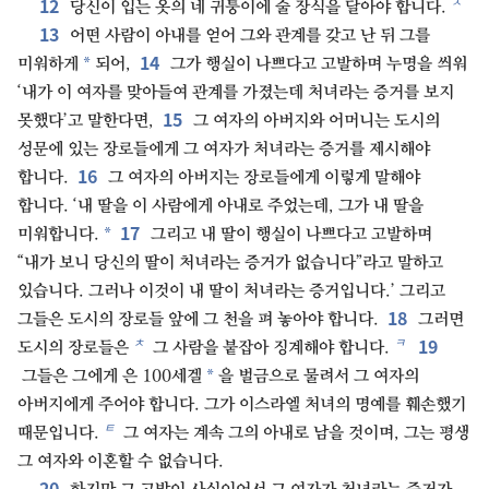
12
ㅈ
당신이 입는 옷의 네 귀퉁이에 술 장식을 달아야 합니다.
13
어떤 사람이 아내를 얻어 그와 관계를 갖고 난 뒤 그를
14
*
미워하게
되어,
그가 행실이 나쁘다고 고발하며 누명을 씌워
‘내가 이 여자를 맞아들여 관계를 가졌는데 처녀라는 증거를 보지
15
못했다’고 말한다면,
그 여자의 아버지와 어머니는 도시의
성문에 있는 장로들에게 그 여자가 처녀라는 증거를 제시해야
16
합니다.
그 여자의 아버지는 장로들에게 이렇게 말해야
합니다. ‘내 딸을 이 사람에게 아내로 주었는데, 그가 내 딸을
17
*
미워합니다.
그리고 내 딸이 행실이 나쁘다고 고발하며
“내가 보니 당신의 딸이 처녀라는 증거가 없습니다”라고 말하고
있습니다. 그러나 이것이 내 딸이 처녀라는 증거입니다.’ 그리고
18
그들은 도시의 장로들 앞에 그 천을 펴 놓아야 합니다.
그러면
19
ㅊ
ㅋ
도시의 장로들은
그 사람을 붙잡아 징계해야 합니다.
*
그들은 그에게 은 100세겔
을 벌금으로 물려서 그 여자의
아버지에게 주어야 합니다. 그가 이스라엘 처녀의 명예를 훼손했기
ㅌ
때문입니다.
그 여자는 계속 그의 아내로 남을 것이며, 그는 평생
그 여자와 이혼할 수 없습니다.
20