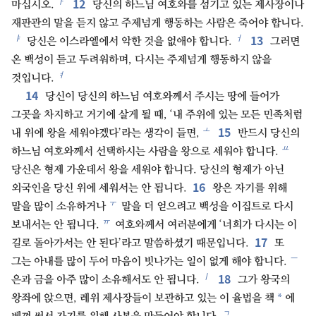
12
ㅏ
마십시오.
당신의 하느님 여호와를 섬기고 있는 제사장이나
재판관의 말을 듣지 않고 주제넘게 행동하는 사람은 죽어야 합니다.
13
ㅑ
ㅓ
당신은 이스라엘에서 악한 것을 없애야 합니다.
그러면
온 백성이 듣고 두려워하며, 다시는 주제넘게 행동하지 않을
ㅕ
것입니다.
14
당신이 당신의 하느님 여호와께서 주시는 땅에 들어가
그곳을 차지하고 거기에 살게 될 때, ‘내 주위에 있는 모든 민족처럼
15
ㅗ
내 위에 왕을 세워야겠다’라는 생각이 들면,
반드시 당신의
ㅛ
하느님 여호와께서 선택하시는 사람을 왕으로 세워야 합니다.
당신은 형제 가운데서 왕을 세워야 합니다. 당신의 형제가 아닌
16
외국인을 당신 위에 세워서는 안 됩니다.
왕은 자기를 위해
ㅜ
말을 많이 소유하거나
말을 더 얻으려고 백성을 이집트로 다시
ㅠ
보내서는 안 됩니다.
여호와께서 여러분에게 ‘너희가 다시는 이
17
길로 돌아가서는 안 된다’라고 말씀하셨기 때문입니다.
또
ㅡ
그는 아내를 많이 두어 마음이 빗나가는 일이 없게 해야 합니다.
18
ㅣ
은과 금을 아주 많이 소유해서도 안 됩니다.
그가 왕국의
*
왕좌에 앉으면, 레위 제사장들이 보관하고 있는 이 율법을 책
에
ㄱ