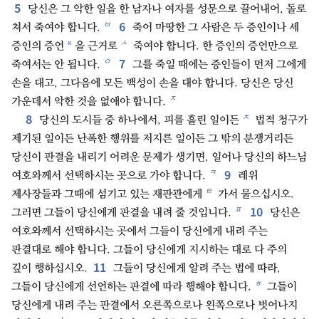
5
당신은 그 악한 일을 한 남자나 여자를 성문으로 끌어내어, 돌로
6
ㅂ
쳐서 죽여야 합니다.
죽어 마땅한 그 사람은 두 증인이나 세
ㅅ
*
증인의 증언
을 근거로
죽여야 합니다. 한 증인의 증언만으로
7
ㅇ
죽여서는 안 됩니다.
그를 죽일 때에는 증인들이 먼저 그에게
손을 대고, 그다음에 모든 백성이 손을 대야 합니다. 당신은 당신
ㅈ
가운데서 악한 것을 없애야 합니다.
8
ㅊ
당신의 도시들 중 하나에서, 피를 흘린 일이든
법적 청구가
제기된 일이든 난폭한 행위를 저지른 일이든 그 밖의 분쟁거리든
당신이 판결을 내리기 어려운 문제가 생기면, 일어나 당신의 하느님
9
ㅋ
여호와께서 선택하시는 곳으로 가야 합니다.
레위
ㅌ
제사장들과 그때에 섬기고 있는 재판관에게
가서 물으십시오.
10
ㅍ
그러면 그들이 당신에게 판결을 내려 줄 것입니다.
당신은
여호와께서 선택하시는 곳에서 그들이 당신에게 내려 주는
판결대로 해야 합니다. 그들이 당신에게 지시하는 대로 다 주의
11
깊이 행하십시오.
그들이 당신에게 알려 주는 법에 따라,
ㅎ
그들이 당신에게 선언하는 판결에 따라 행해야 합니다.
그들이
당신에게 내려 주는 판결에서 오른쪽으로나 왼쪽으로나 벗어나지