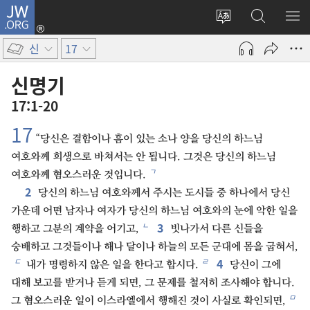
JW.ORG
로그인
사이트
JW.ORG
메
(새로운
언어
검색
보
창
신
17
변경
열기)
신명기
17:1-20
17
“당신은 결함이나 흠이 있는 소나 양을 당신의 하느님
여호와께 희생으로 바쳐서는 안 됩니다. 그것은 당신의 하느님
ㄱ
여호와께 혐오스러운 것입니다.
2
당신의 하느님 여호와께서 주시는 도시들 중 하나에서 당신
가운데 어떤 남자나 여자가 당신의 하느님 여호와의 눈에 악한 일을
3
ㄴ
행하고 그분의 계약을 어기고,
빗나가서 다른 신들을
숭배하고 그것들이나 해나 달이나 하늘의 모든 군대에 몸을 굽혀서,
4
ㄷ
ㄹ
내가 명령하지 않은 일을 한다고 합시다.
당신이 그에
대해 보고를 받거나 듣게 되면, 그 문제를 철저히 조사해야 합니다.
ㅁ
그 혐오스러운 일이 이스라엘에서 행해진 것이 사실로 확인되면,