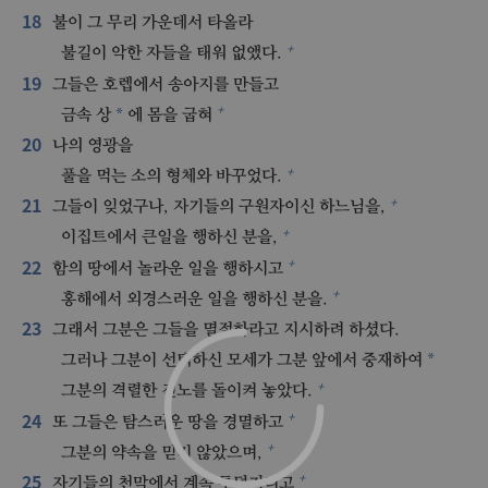
18
불이 그 무리 가운데서 타올라
+
불길이 악한 자들을 태워 없앴다.
19
그들은 호렙에서 송아지를 만들고
+
*
금속 상
에 몸을 굽혀
20
나의 영광을
+
풀을 먹는 소의 형체와 바꾸었다.
21
+
그들이 잊었구나, 자기들의 구원자이신 하느님을,
+
이집트에서 큰일을 행하신 분을,
22
+
함의 땅에서 놀라운 일을 행하시고
+
홍해에서 외경스러운 일을 행하신 분을.
23
그래서 그분은 그들을 멸절하라고 지시하려 하셨다.
*
그러나 그분이 선택하신 모세가 그분 앞에서 중재하여
+
그분의 격렬한 진노를 돌이켜 놓았다.
24
+
또 그들은 탐스러운 땅을 경멸하고
+
그분의 약속을 믿지 않았으며,
25
+
자기들의 천막에서 계속 투덜거리고