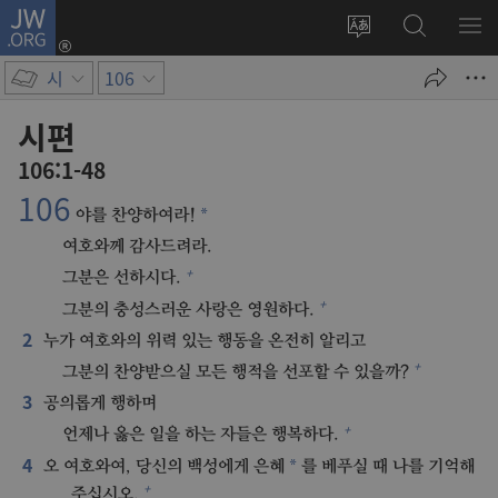
JW.ORG
로그인
사이트
JW.ORG
메
(새로운
언어
검색
보
창
시
106
변경
열기)
시편
106:1-48
106
*
야를 찬양하여라!
여호와께 감사드려라.
+
그분은 선하시다.
+
그분의 충성스러운 사랑은 영원하다.
2
누가 여호와의 위력 있는 행동을 온전히 알리고
+
그분의 찬양받으실 모든 행적을 선포할 수 있을까?
3
공의롭게 행하며
+
언제나 옳은 일을 하는 자들은 행복하다.
4
*
오 여호와여, 당신의 백성에게 은혜
를 베푸실 때 나를 기억해
+
주십시오.