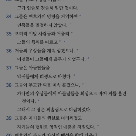
+
그가 입술로 경솔히 말한 것이다.
34
+
그들은 여호와의 명령을 거역하여
+
민족들을 멸절하지 않았다.
35
+
오히려 이방 사람들과 어울려
+
*
그들의 행위를 따르고
36
+
저들의 우상들을 계속 섬겼으니,
+
이것들이 그들에게 올무가 되었구나.
37
그들은 아들딸들을
+
악귀들에게 희생으로 바쳤다.
38
+
그들이 무고한 피를 계속 흘렸으니,
가나안의 우상들에게 아들딸들을 희생으로 바쳐 피를 흘린
+
것이다.
그래서 그 땅은 피흘림으로 더럽혀졌다.
39
그들은 자기들의 행실로 더러워졌고
+
자기들의 행위로 영적인 매춘을 저질렀다.
40
여호와의 분노가 자신의 백성을 향해 타올라,