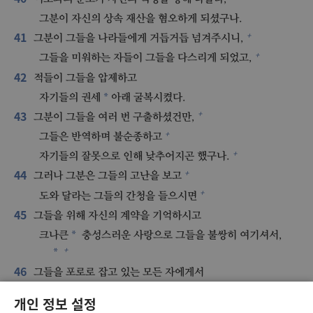
그분이 자신의 상속 재산을 혐오하게 되셨구나.
41
+
그분이 그들을 나라들에게 거듭거듭 넘겨주시니,
+
그들을 미워하는 자들이 그들을 다스리게 되었고,
42
적들이 그들을 압제하고
*
자기들의 권세
아래 굴복시켰다.
43
+
그분이 그들을 여러 번 구출하셨건만,
+
그들은 반역하며 불순종하고
+
자기들의 잘못으로 인해 낮추어지곤 했구나.
44
+
그러나 그분은 그들의 고난을 보고
+
도와 달라는 그들의 간청을 들으시면
45
그들을 위해 자신의 계약을 기억하시고
*
크나큰
충성스러운 사랑으로 그들을 불쌍히 여기셔서,
+
*
46
그들을 포로로 잡고 있는 모든 자에게서
+
그들이 불쌍히 여김을 받게 해 주셨다.
개인 정보 설정
47
우리를 구원해 주십시오,