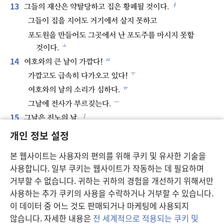
13
ㅕ
그들의 재산은 약탈당하고 집은 황폐될 것이다.
그들이 집을 지어도 거기에서 살지 못하고
포도원을 만들어도 그곳에서 난 포도주를 마시지 못할
ㅗ
것이다.
14
ㅛ
여호와의 큰 날이 가깝다!
ㅜ
가깝고도 급속히 다가오고 있다!
ㅠ
여호와의 날의 소리가 심하다.
ㅡ
그날에 전사가 부르짖는다.
15
ㅣ
그날은 진노의 날,
ㄱ
고난과 심한 고통의 날,
개인 정보 설정
폭풍과 황폐의 날,
본 웹사이트는 사용자의 편의를 위해 쿠키 및 유사한 기술을
ㄴ
어둠과 캄캄함의 날,
사용합니다. 일부 쿠키는 웹사이트가 작동하는 데 필요하며
ㄷ
구름과 흑암의 날,
거부할 수 없습니다. 귀하는 귀하의 경험을 개선하기 위해서만
16
ㄹ
뿔나팔과 전쟁 함성이 울려 퍼지는 날,
사용하는 추가 쿠키의 사용을 수락하거나 거부할 수 있습니다.
요새 도시들과 모퉁이에 높이 솟은 망대들을 치는 날이다.
이 데이터 중 어느 것도 판매되거나 마케팅에 사용되지
ㅁ
않습니다. 자세한 내용은
전 세계적으로 적용되는 쿠키 및