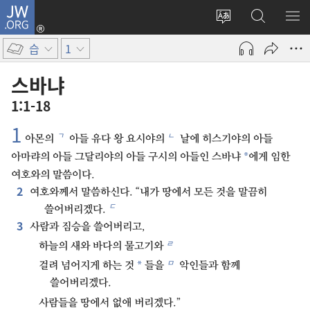
JW.ORG
로그인
사이트
JW.ORG
메
(새로운
언어
검색
보
창
습
1
변경
열기)
스바냐
1:1-18
1
ㄱ
ㄴ
아몬의
아들 유다 왕 요시야의
날에 히스기야의 아들
*
아마랴의 아들 그달리야의 아들 구시의 아들인 스바냐
에게 임한
여호와의 말씀이다.
2
여호와께서 말씀하신다. “내가 땅에서 모든 것을 말끔히
ㄷ
쓸어버리겠다.
3
사람과 짐승을 쓸어버리고,
ㄹ
하늘의 새와 바다의 물고기와
ㅁ
*
걸려 넘어지게 하는 것
들을
악인들과 함께
쓸어버리겠다.
사람들을 땅에서 없애 버리겠다.”