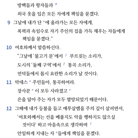
ㅎ
방백들과 왕자들과
외국 옷을 입은 모든 자에게 책임을 묻겠다.
9
*
그날에 내가 단
에 올라가는 모든 자에게,
폭력과 속임수로 자기 주인의 집을 가득 채우는 자들에게
책임을 묻겠다.”
10
여호와께서 말씀하신다.
ㅏ
“그날에 ‘물고기 문’에서
부르짖는 소리가,
ㅑ
도시의 ‘둘째 구역’에서
통곡 소리가,
언덕들에서 몹시 요란한 소리가 날 것이다.
11
*
막데스
주민들아, 통곡하여라.
*
*
장사꾼
이 모두 사라졌고
은을 달아 주는 자가 모두 멸망되었기 때문이다.
12
그때에 내가 등불을 들고 예루살렘을 주의 깊이 살피면서,
‘여호와께서는 선을 베풀지도 악을 행하지도 않으실
ㅓ
것이다’ 하고 마음속으로 생각하며
*
안일하게 지내는 자
들에게 책임을 묻겠다.