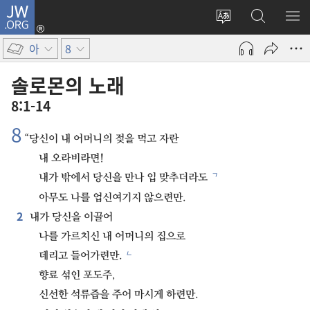
JW.ORG
로그인
사이트
JW.ORG
메
(새로운
언어
검색
보
창
아
8
변경
열기)
솔로몬의 노래
8:1-14
8
“당신이 내 어머니의 젖을 먹고 자란
내 오라비라면!
ㄱ
내가 밖에서 당신을 만나 입 맞추더라도
아무도 나를 업신여기지 않으련만.
2
내가 당신을 이끌어
나를 가르치신 내 어머니의 집으로
ㄴ
데리고 들어가련만.
향료 섞인 포도주,
신선한 석류즙을 주어 마시게 하련만.