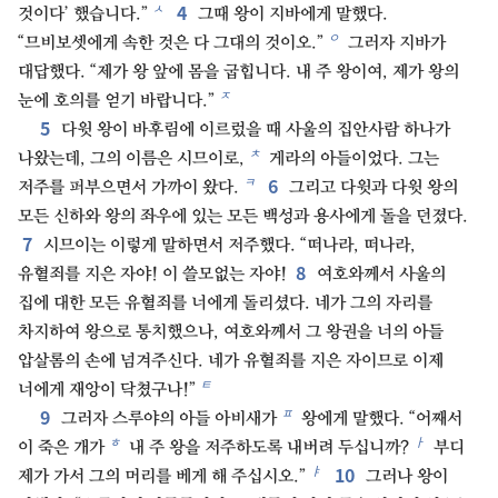
4
ㅅ
것이다’ 했습니다.”
그때 왕이 지바에게 말했다.
ㅇ
“므비보셋에게 속한 것은 다 그대의 것이오.”
그러자 지바가
대답했다. “제가 왕 앞에 몸을 굽힙니다. 내 주 왕이여, 제가 왕의
ㅈ
눈에 호의를 얻기 바랍니다.”
5
다윗 왕이 바후림에 이르렀을 때 사울의 집안사람 하나가
ㅊ
나왔는데, 그의 이름은 시므이로,
게라의 아들이었다. 그는
6
ㅋ
저주를 퍼부으면서 가까이 왔다.
그리고 다윗과 다윗 왕의
모든 신하와 왕의 좌우에 있는 모든 백성과 용사에게 돌을 던졌다.
7
시므이는 이렇게 말하면서 저주했다. “떠나라, 떠나라,
8
유혈죄를 지은 자야! 이 쓸모없는 자야!
여호와께서 사울의
집에 대한 모든 유혈죄를 너에게 돌리셨다. 네가 그의 자리를
차지하여 왕으로 통치했으나, 여호와께서 그 왕권을 너의 아들
압살롬의 손에 넘겨주신다. 네가 유혈죄를 지은 자이므로 이제
ㅌ
너에게 재앙이 닥쳤구나!”
9
ㅍ
그러자 스루야의 아들 아비새가
왕에게 말했다. “어째서
ㅎ
ㅏ
이 죽은 개가
내 주 왕을 저주하도록 내버려 두십니까?
부디
10
ㅑ
제가 가서 그의 머리를 베게 해 주십시오.”
그러나 왕이