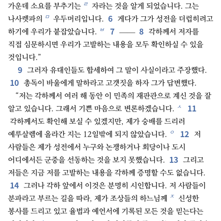
ㄹ
가운데 소요를 부추기는
자라는 것을 알게 되었습니다. 그는
6
ㅁ
나사렛파의
우두머리입니다.
게다가 그가 성전을 더럽히려고
7
8
ㅂ
하기에 우리가 붙잡았습니다.
——
각하께서 저자를
직접 심문하시면 우리가 고발하는 내용을 모두 확인하실 수 있을
것입니다.”
9
그러자 유대인들도 합세하여 그 말이 사실이라고 주장했다.
10
총독이 바울에게 말하라고 고갯짓을 하자 그가 답변했다.
“저는 각하께서 여러 해 동안 이 민족의 재판관으로 계신 것을 잘
11
ㅅ
알고 있습니다. 그래서 기쁜 마음으로 변론하겠습니다.
각하께서도 확인해 보실 수 있겠지만, 제가 숭배를 드리러
12
ㅇ
예루살렘에 올라간 지는 12일밖에 되지 않았습니다.
저
사람들은 제가 성전에서 누구와 논쟁하거나 회당이나 도시
13
어디에서든 군중을 선동하는 것을 보지 못했습니다.
그리고
저들은 지금 저를 고발하는 내용을 각하께 증명할 수도 없습니다.
14
그러나 각하 앞에서 이것은 분명히 시인합니다. 저 사람들이
ㅈ
분파라고 부르는 길을 따라, 제가 조상들의 하느님께
신성한
봉사를 드리고 있고 율법과 예언서에 기록된 모든 것을 믿는다는