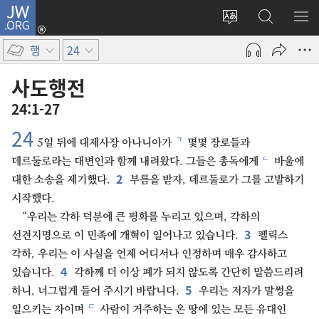
JW.ORG
로그인
사이트
JW.ORG
메
(새로운
언어
검색
보
창
행
24
변경
열기)
사도행전
24:1-27
24
ㄱ
5일 뒤에 대제사장 아나니아가
몇몇 장로들과
ㄴ
데르둘로라는 대변인과 함께 내려왔다. 그들은 총독에게
바울에
2
대한 소송을 제기했다.
부름을 받자, 데르둘로가 그를 고발하기
시작했다.
“우리는 각하 덕분에 큰 평화를 누리고 있으며, 각하의
3
선견지명으로 이 민족에 개혁이 일어나고 있습니다.
펠릭스
각하, 우리는 이 사실을 언제 어디서나 인정하며 매우 감사하고
4
있습니다.
각하께 더 이상 폐가 되지 않도록 간단히 말씀드리려
5
하니, 너그럽게 들어 주시기 바랍니다.
우리는 저자가 말썽을
ㄷ
일으키는 자이며
사람이 거주하는 온 땅에 있는 모든 유대인