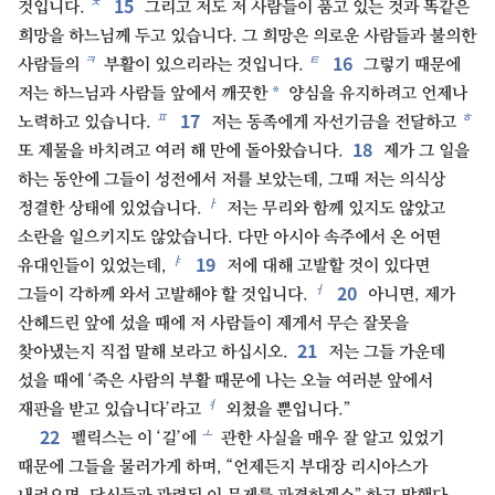
15
ㅊ
것입니다.
그리고 저도 저 사람들이 품고 있는 것과 똑같은
희망을 하느님께 두고 있습니다. 그 희망은 의로운 사람들과 불의한
16
ㅋ
ㅌ
사람들의
부활이 있으리라는 것입니다.
그렇기 때문에
*
저는 하느님과 사람들 앞에서 깨끗한
양심을 유지하려고 언제나
17
ㅍ
ㅎ
노력하고 있습니다.
저는 동족에게 자선기금을 전달하고
18
또 제물을 바치려고 여러 해 만에 돌아왔습니다.
제가 그 일을
하는 동안에 그들이 성전에서 저를 보았는데, 그때 저는 의식상
ㅏ
정결한 상태에 있었습니다.
저는 무리와 함께 있지도 않았고
소란을 일으키지도 않았습니다. 다만 아시아 속주에서 온 어떤
19
ㅑ
유대인들이 있었는데,
저에 대해 고발할 것이 있다면
20
ㅓ
그들이 각하께 와서 고발해야 할 것입니다.
아니면, 제가
산헤드린 앞에 섰을 때에 저 사람들이 제게서 무슨 잘못을
21
찾아냈는지 직접 말해 보라고 하십시오.
저는 그들 가운데
섰을 때에 ‘죽은 사람의 부활 때문에 나는 오늘 여러분 앞에서
ㅕ
재판을 받고 있습니다’라고
외쳤을 뿐입니다.”
22
ㅗ
펠릭스는 이 ‘길’에
관한 사실을 매우 잘 알고 있었기
때문에 그들을 물러가게 하며, “언제든지 부대장 리시아스가