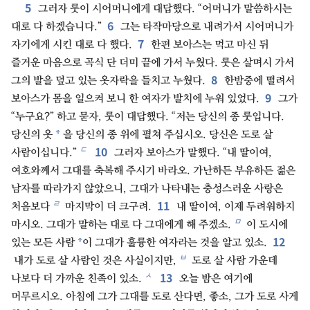
5
그러자 룻이 시어머니에게 대답했다. “어머니가 말씀하시는
6
대로 다 하겠습니다.”
그는 타작마당으로 내려가서 시어머니가
7
자기에게 시킨 대로 다 했다.
한편 보아스는 먹고 마신 뒤
즐거운 마음으로 곡식 단 더미 끝에 가서 누웠다. 룻은 살며시 가서
8
그의 발을 덮고 있는 옷자락을 들치고 누웠다.
한밤중에 떨려서
9
보아스가 몸을 일으켜 보니 한 여자가 발치에 누워 있었다.
그가
“누구요?” 하고 묻자, 룻이 대답했다. “저는 당신의 종 룻입니다.
*
당신의 옷
을 당신의 종 위에 펼쳐 주십시오. 당신은 도로 살
10
ㄷ
사람이십니다.”
그러자 보아스가 말했다. “내 딸이여,
여호와께서 그대를 축복해 주시기 바라오. 가난하든 부유하든 젊은
남자를 따라가지 않았으니, 그대가 나타내는 충성스러운 사랑은
11
ㄹ
처음보다
마지막이 더 크구려.
내 딸이여, 이제 두려워하지
ㅁ
마시오. 그대가 말하는 대로 다 그대에게 해 주겠소.
이 도시에
12
*
있는 모든 사람
이 그대가 훌륭한 여자라는 것을 알고 있소.
ㅂ
내가 도로 살 사람인 것은 사실이지만,
도로 살 사람 가운데
13
ㅅ
나보다 더 가까운 친족이 있소.
오늘 밤은 여기에
머무르시오. 아침에 그가 그대를 도로 산다면, 좋소, 그가 도로 사게