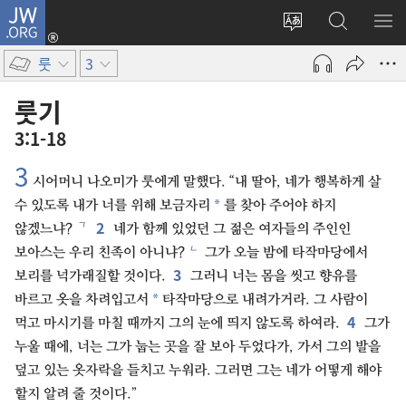
JW.ORG
로그인
사이트
JW.ORG
메
(새로운
언어
검색
보
창
룻
3
변경
열기)
룻기
3:1-18
3
시어머니 나오미가 룻에게 말했다. “내 딸아, 네가 행복하게 살
*
수 있도록 내가 너를 위해 보금자리
를 찾아 주어야 하지
2
ㄱ
않겠느냐?
네가 함께 있었던 그 젊은 여자들의 주인인
ㄴ
보아스는 우리 친족이 아니냐?
그가 오늘 밤에 타작마당에서
3
보리를 넉가래질할 것이다.
그러니 너는 몸을 씻고 향유를
*
바르고 옷을 차려입고서
타작마당으로 내려가거라. 그 사람이
4
먹고 마시기를 마칠 때까지 그의 눈에 띄지 않도록 하여라.
그가
누울 때에, 너는 그가 눕는 곳을 잘 보아 두었다가, 가서 그의 발을
덮고 있는 옷자락을 들치고 누워라. 그러면 그는 네가 어떻게 해야
할지 알려 줄 것이다.”