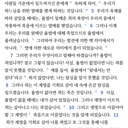
ㄹ
ㅁ
사람들 가운데서 일으켜지신 분에게
속하게 되어,
우리가
5
ㅂ
하느님을 위한 열매를 맺게 하려는 것입니다.
우리가 육체를
따라 살았을 때에는, 율법이 일깨운 죄의 욕망이 우리의 몸에서
6
ㅅ
작용하여 죽음에 이르는 열매를 맺었습니다.
그러나 이제
우리는 우리를 얽매던 율법에 대해 죽었으므로 율법에서
ㅇ
풀려났습니다.
그리하여 우리는 법전에 의한 옛 의미에서가
ㅈ
ㅊ
아니라,
영에 의한 새로운 의미에서 종이 되었습니다.
7
그러면 우리가 무엇이라고 말해야 하겠습니까? 율법이
죄입니까? 결코 그렇지 않습니다! 사실, 율법이 없었다면 나는 죄를
ㅋ
알지 못했을 것입니다.
예를 들어, 율법에서 “탐내서는 안
ㅌ
된다”라고
하지 않았다면, 나는 탐심을 알지 못했을 것입니다.
8
그러나 죄는 이 계명을 기회로 삼아 내 속에 온갖 탐심을
9
ㅍ
일으켰습니다. 율법이 없다면 죄는 죽은 것입니다.
사실,
율법이 없을 때에는 내가 살아 있었습니다. 그러나 계명이 이르자,
10
ㅎ
죄는 살아나고 나는 죽었습니다.
그리고 생명으로 이끌어야
11
ㅏ
할 그 계명이
죽음으로 이끌었다는 것을 알게 되었습니다.
죄가 계명을 기회로 삼아 나를 꾀었고 또 그것을 통해 나를