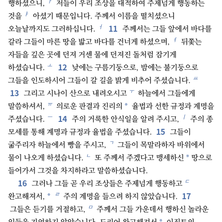
ㅏ
행하셨으니,
저들이 우리 조상을 대적하여 주제넘게 행동하는
ㅑ
것을
아셨기 때문입니다. 주께서 이름을 떨치셨으니
11
ㅓ
오늘날까지도 그러하십니다.
주께서는 그들 앞에서 바다를
ㅕ
갈라 그들이 마른 땅을 밟고 바다를 건너게 하셨으며,
뒤쫓는
자들을 깊은 곳에 던져 거센 물에 던져진 돌처럼 잠기게
12
ㅗ
하셨습니다.
낮에는 구름기둥으로, 밤에는 불기둥으로
ㅛ
그들을 인도하시어 그들이 갈 길을 밝게 비추어 주셨습니다.
13
ㅜ
그리고 시나이 산으로 내려오시고
하늘에서 그들에게
ㅠ
*
말씀하셔서,
의로운 판결과 진리의
율법과 선한 규정과 계명을
14
ㅡ
ㅣ
주셨습니다.
주의 거룩한 안식일을 알려 주시고,
주의 종
15
모세를 통해 계명과 규정과 율법을 주셨습니다.
그들이
ㄱ
굶주리자 하늘에서 빵을 주시고,
그들이 목말라하자 바위에서
ㄴ
*
물이 나오게 하셨습니다.
또 주께서 주겠다고 맹세하신
땅으로
들어가서 그것을 차지하라고 말씀하셨습니다.
16
ㄷ
그러나 그들 곧 우리 조상들은 주제넘게 행동하고
17
ㄹ
*
완고해져서,
주의 계명을 들으려 하지 않았습니다.
ㅁ
그들은 듣기를 거절하고,
주께서 그들 가운데서 행하신 놀라운