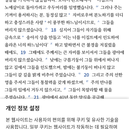
*
일들을 기억하지 않았습니다. 도리어 완고해져서
이집트의
ㅂ
노예살이로 돌아가려고 우두머리를 임명했습니다.
그러나 주는
*
기꺼이 용서하시는 분, 동정심 많고
자비로우며 분노하기를 더디
ㅅ
*
하고 충성스러운 사랑
이 풍부한 하느님이시므로,
그들을
18
ㅇ
버리지 않으셨습니다.
심지어 그들이 자기들을 위해
*
금속으로
송아지 상을 만들고 ‘이는 너를 이집트에서 인도하여
ㅈ
올라온 너의 하느님이다’
하고 말하면서 큰 불경을 저질렀을
19
때에도,
그때에도 주께서는 큰 자비를 보이셔서 그들을 광야에
ㅊ
버리지 않으셨습니다.
낮에는 구름기둥이 그들 위에서 떠나지
않고 길에서 그들을 인도했으며, 밤에는 불기둥이 떠나지 않고
20
ㅋ
그들이 갈 길을 밝게 비추어 주었습니다.
그리고 주의 선한
ㅌ
영을 주셔서 그들이 통찰력을 갖게 하셨으며,
주의 만나를
ㅍ
그들의 입에서 거두지 않으시고,
그들이 목말라할 때 물을
21
ㅎ
주셨습니다.
광야에서 40년 동안 양식을 공급해
ㅏ
주셨습니다.
그들에게는 부족한 것이 하나도 없었습니다. 그들의
개인 정보 설정
ㅑ
옷이 해어지지 않았고,
발도 부르트지 않았습니다.
22
본 웹사이트는 사용자의 편의를 위해 쿠키 및 유사한 기술을
또 여러 왕국과 민족들을 부분 부분으로 나누어 그들에게
사용합니다. 일부 쿠키는 웹사이트가 작동하는 데 필요하며
ㅓ
ㅕ
ㅗ
할당해 주셨습니다.
그리하여 그들이 시혼의 땅
곧 헤스본