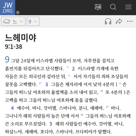
JW.ORG
로그인
사이트
JW.ORG
메
(새로운
언어
검색
보
창
느
9
변경
열기)
느헤미야
9:1-38
9
그달 24일에 이스라엘 사람들이 모여, 자루천을 걸치고
2
ㄱ
흙먼지를 뒤집어쓰고 단식했다.
이스라엘 가계에 속한
ㄴ
자들은 모든 외국인과 갈라선 뒤,
서서 자기들의 죄와 조상들의
3
ㄷ
*
잘못을 고백했다.
그들은 제자리에 서서 낮의 4분의 1
은
ㄹ
그들의 하느님 여호와의 율법책을 소리 내어 읽고,
또 4분의 1은
고백을 하고 그들의 하느님 여호와께 몸을 굽혔다.
4
ㅁ
예수아, 바니, 갓미엘, 스바니야, 분니, 세레뱌,
바니,
ㅂ
그나니가 레위 사람들의 높은 단에 서서
그들의 하느님 여호와께
5
큰 소리로 부르짖었다.
레위 사람들인 예수아, 갓미엘, 바니,
하삽느야, 세레뱌, 호디야, 스바니야, 브다히야가 말했다.