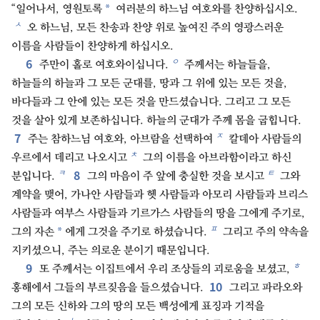
*
“일어나서, 영원토록
여러분의 하느님 여호와를 찬양하십시오.
ㅅ
오 하느님, 모든 찬송과 찬양 위로 높여진 주의 영광스러운
이름을 사람들이 찬양하게 하십시오.
6
ㅇ
주만이 홀로 여호와이십니다.
주께서는 하늘들을,
하늘들의 하늘과 그 모든 군대를, 땅과 그 위에 있는 모든 것을,
바다들과 그 안에 있는 모든 것을 만드셨습니다. 그리고 그 모든
것을 살아 있게 보존하십니다. 하늘의 군대가 주께 몸을 굽힙니다.
7
ㅈ
주는 참하느님 여호와, 아브람을 선택하여
칼데아 사람들의
ㅊ
우르에서 데리고 나오시고
그의 이름을 아브라함이라고 하신
8
ㅋ
ㅌ
분입니다.
그의 마음이 주 앞에 충실한 것을 보시고
그와
계약을 맺어, 가나안 사람들과 헷 사람들과 아모리 사람들과 브리스
사람들과 여부스 사람들과 기르가스 사람들의 땅을 그에게 주기로,
ㅍ
*
그의 자손
에게 그것을 주기로 하셨습니다.
그리고 주의 약속을
지키셨으니, 주는 의로운 분이기 때문입니다.
9
ㅎ
또 주께서는 이집트에서 우리 조상들의 괴로움을 보셨고,
10
홍해에서 그들의 부르짖음을 들으셨습니다.
그리고 파라오와
그의 모든 신하와 그의 땅의 모든 백성에게 표징과 기적을