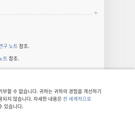
 연구 노트
참조.
 노트
참조.
는 “안식일​의 주​이기도” 하다
(「예소」 4
:27)
거부할 수 없습니다. 귀하는 귀하의 경험을 개선하기
사용되지 않습니다. 자세한 내용은
전 세계적으로
수 있습니다.