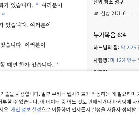
난외 참조 성구
ㄹ
화가 있습니다.
여러분이
ㄹ
삼상 21:1-6
ㅁ
가 있습니다. 여러분이
누가복음 6:4
 있습니다. 여러분이
하느님의 집:
막 2:26
차림빵:
마 12:4 연구
ㅅ
할 때면 화가 있습니다.
미디어
그렇게 했습니다.
예수​께서
 말합니다. 계속해서 원수를
42:09-44
 기술을 사용합니다. 일부 쿠키는 웹사이트가 작동하는 데 필요하며 
28
ㅇ
 선을 행하고
부할 수 있습니다. 이 데이터 중 어느 것도 판매되거나 마케팅에 
 여러분을 모욕하는 사람을
시오.
개인 정보 설정
으로 이동하여 언제든지 설정을 사용자 정의할 
난외 참조 성구
쪽 뺨을 치는 사람에게는
ㅁ
레 24:5-9
 겉옷을 빼앗는 사람이
30
ㅊ
오.
누구든지