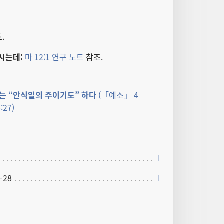
.
시는데:
마 12:1 연구 노트
참조.
는 “안식일​의 주​이기도” 하다
(「예소」 4
:27)
3-28