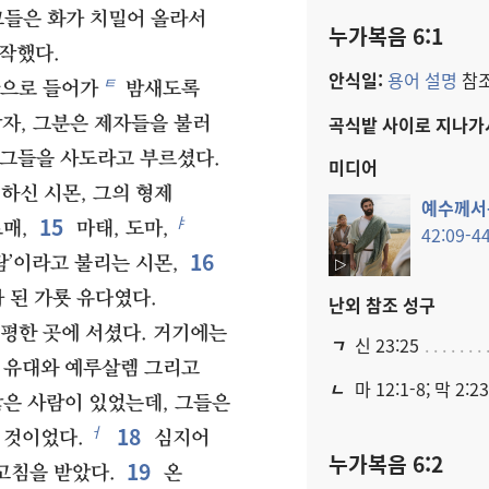
들은 화가 치밀어 올라서
누가복음 6:1
작했다.
안식일:
용어 설명
참조
ㅌ
산으로 들어가
밤새도록
곡식밭 사이로 지나가
자, 그분은 제자들을 불러
 그들을 사도라고 부르셨다.
미디어
하신 시몬, 그의 형제
예수​께서
15
ㅑ
매,
마태, 도마,
42:09-44
16
람’이라고 불리는 시몬,
 된 가룟 유다였다.
난외 참조 성구
평한 곳에 서셨다. 거기에는
ㄱ
신 23:25
 유대와 예루살렘 그리고
ㄴ
마 12:1-8; 막 2:2
많은 사람이 있었는데, 그들은
18
ㅓ
 것이었다.
심지어
누가복음 6:2
19
고침을 받았다.
온