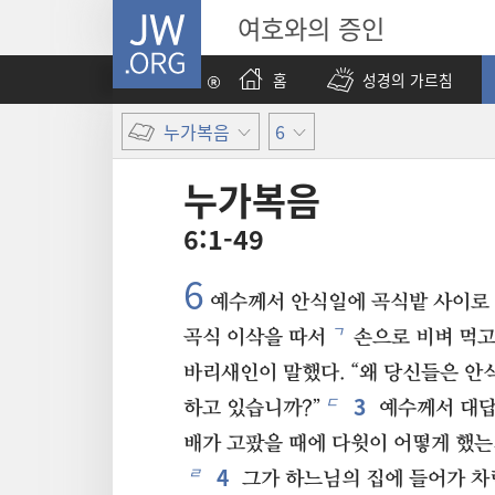
JW.ORG
여호와의 증인
홈
성경의 가르침
누가복음
6
누가복음
6:1-49
6
예수께서 안식일에 곡식밭 사이로
ㄱ
곡식 이삭을 따서
손으로 비벼 먹고
바리새인이 말했다. “왜 당신들은 안
3
ㄷ
하고 있습니까?”
예수께서 대답
배가 고팠을 때에 다윗이 어떻게 했는
4
ㄹ
그가 하느님의 집에 들어가 차