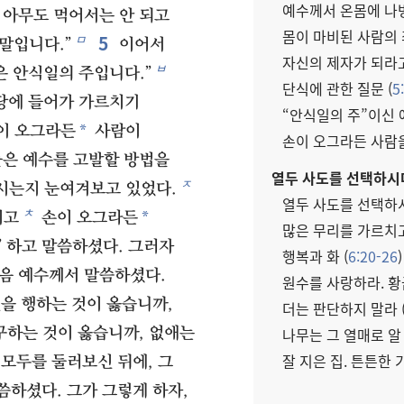
예수께서 온몸에 나병
 아무도 먹어서는 안 되고
몸이 마비된 사람의 
5
ㅁ
말입니다.”
이어서
자신의 제자가 되라고
ㅂ
은 안식일의 주입니다.”
단식에 관한 질문 (
5
당에 들어가 가르치기
“안식일의 주”이신 예
*
이 오그라든
사람이
손이 오그라든 사람을
은 예수를 고발할 방법을
열두 사도를 선택하시다
ㅈ
시는지 눈여겨보고 있었다.
열두 사도를 선택하시
ㅊ
*
시고
손이 오그라든
많은 무리를 가르치고
 하고 말씀하셨다. 그러자
행복과 화 (
6:20-26
)
음 예수께서 말씀하셨다.
원수를 사랑하라. 황
을 행하는 것이 옳습니까,
더는 판단하지 말라 
나무는 그 열매로 알 
구하는 것이 옳습니까, 없애는
잘 지은 집. 튼튼한 
모두를 둘러보신 뒤에, 그
씀하셨다. 그가 그렇게 하자,