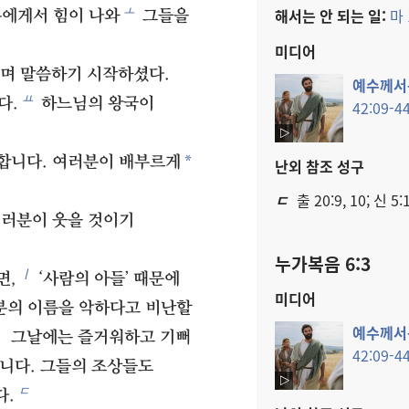
ㅗ
해서는 안 되는 일:
마 
에게서 힘이 나와
그들을
미디어
며 말씀하기 시작하셨다.
예수​께서
ㅛ
다.
하느님의 왕국이
42:09-44
*
합니다. 여러분이 배부르게
난외 참조 성구
ㄷ
출 20:9, 10; 신 5:1
여러분이 웃을 것이기
누가복음 6:3
ㅣ
면,
‘사람의 아들’ 때문에
미디어
의 이름을 악하다고 비난할
예수​께서
3
그날에는 즐거워하고 기뻐
42:09-44
니다. 그들의 조상들도
ㄷ
다.