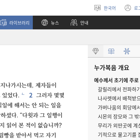
한국어
로
언어
(
선택
창
라이브러리
뉴스
안내
열
누가복음 개요
예수께서 초기에 주로
 지나가시는데, 제자들이
갈릴리에서 전파하기
2
ㄴ
 있었다.
그러자 몇몇
나사렛에서 배척받으
식일에 해서는 안 되는 일을
가버나움의 회당에서
하셨다. “다윗과 그 일행이
시몬의 장모와 그 밖
무리가 외딴곳에 계신
지 읽어 본 적이 없습니까?
기적으로 물고기를 잡
림빵을 받아서 먹고 자기