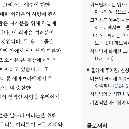
하느님께서는 영으로
그리스도 예수에 대한
아들의 왕국으로 
 대한 여러분의 사랑에 관해
그리스도 예수께서는
랑은 여러분을 위해 하늘에
하느님께서는 그를
니다. 이 희망은 여러분이
그리스도께서는 “모
6
ㄷ
 것입니다.
그 좋은
모든 것이 하느님과
하느님과 화해한 그
진리 안에서 하느님의 과분한
(
1:21-23
)
ㄹ
 그 소식은 온 세상에서와
7
바울에게 주어진, 신성
며 자라고 있습니다.
ㅁ
바울이 골로새 회중
료 종 에바브라에게서
수행하다 (
1:24–2
리스도의 충실한
하느님의 신성한 비밀
분의 영적인 사랑을 우리에게
기만적인 가르침에 대
들은 날부터 여러분을 위해
골로새서
 우리는 여러분이 모든 지혜와