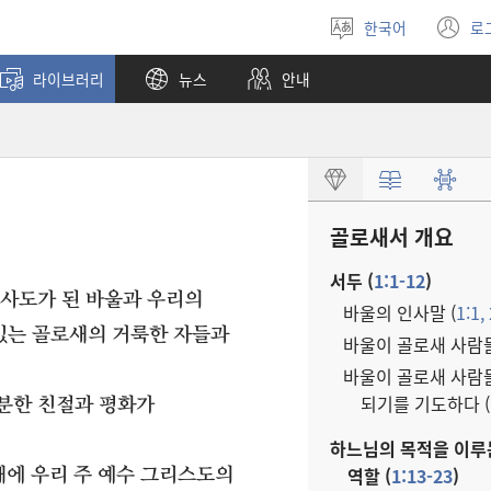
한국어
로
언어
(
선택
창
라이브러리
뉴스
안내
열
골로새서 개요
서두 (
1:1-12
)
사도가 된 바울과 우리의
바울의 인사말 (
1:1,
있는 골로새의 거룩한 자들과
바울이 골로새 사람
바울이 골로새 사람
되기를 기도하다 (
분한 친절과 평화가
하느님의 목적을 이루
역할 (
1:13-23
)
때에 우리 주 예수 그리스도의