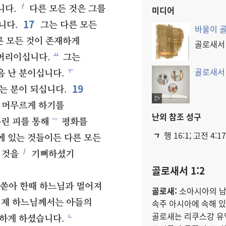
ㅓ
니다.
다른 모든 것은 그를
미디어
17
니다.
그는 다른 모든
바울이 
른 모든 것이 존재하게
골로새서 1
ㅛ
 머리이십니다.
그는
골로새서
ㅜ
음 난 분이십니다.
19
는 분이 되십니다.
 머무르게 하기를
난외 참조 성구
ㅡ
린 피를 통해
평화를
ㄱ
행 16:1; 고전 4:17
에 있는 것들이든 다른 모든
ㅣ
 것을
기뻐하셨기
골로새서 1:2
 쏟아 한때 하느님과 멀어져
골로새:
소아시아의 남서
속주 아시아에 속해 있었
제 하느님께서는 아들의
골로새는 리쿠스강 유역
ㄴ
해하게 하셨습니다.