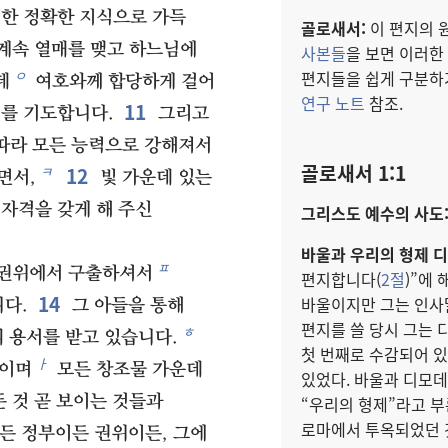
대한 정확한 지식으로 가득
골로새서:
이 편지의 
계속 열매를 맺고 하느님에
사본들
을 보면 이러한
편지들을 쉽게 구분하기
ㅇ
데
여호와께 합당하게 걸어
연구 노트
참조.
11
를 기도합니다.
그리고
따라 모든 능력으로 강해져서
골로새서 1:1
12
ㅋ
면서,
빛 가운데 있는
자격을 갖게 해 주신
그리스도 예수의 사도
바울과 우리의 형제 
ㅍ
 권위에서 구출하셔서
편지합니다(
2절
)”에
14
바울이지만 그는 인사말
다.
그 아들을 통해
편지를 쓸 당시 그는 
ㅎ
의 용서를 받고 있습니다.
첫 번째로 수감되어 있
ㅏ
상이며
모든 창조물 가운데
있었다. 바울과 디모
 것 곧 보이는 것들과
“우리의 형제”라고 부
로마에서 투옥되었던 
든 정부이든 권위이든, 그에