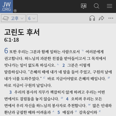
JW.ORG
로그인
사이트
JW.ORG
메
(새로운
언어
검색
보
창
고후
6
변경
열기)
고린도 후서
6:1-18
6
ㄱ
또한 우리는 그분과 함께 일하는 사람으로서
여러분에게
권고합니다. 하느님의 과분한 친절을 받아들이고서 그 목적에서
2
ㄴ
빗나가는 일이 없도록 하십시오.
그분은 이렇게
말씀하십니다. “은혜의 때에 내가 네 말을 들어 주었고, 구원의 날에
ㄷ
ㄹ
내가 너를 도와주었다.”
바로 지금이야말로 은혜의 때입니다.
바로 지금이 구원의 날입니다.
3
우리의 봉사의 직무가 책잡히지 않게 하려고 우리는 어떤
4
ㅁ
면에서도 걸림돌을 놓지 않습니다.
오히려 우리는 모든
ㅂ
면에서 우리 자신을 하느님의 봉사자로 추천합니다.
많은 인내와
5
ㅅ
ㅇ
ㅈ
환난과 궁핍한 때와 어려움과
매질과
감옥살이와