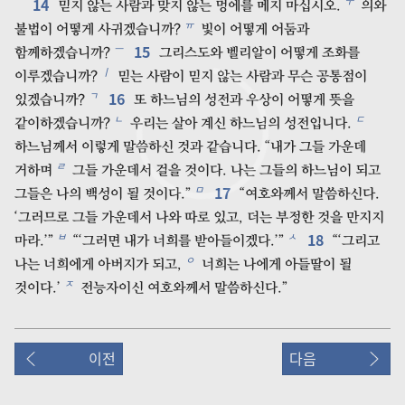
14
ㅜ
믿지 않는 사람과 맞지 않는 멍에를 메지 마십시오.
의와
ㅠ
불법이 어떻게 사귀겠습니까?
빛이 어떻게 어둠과
15
ㅡ
함께하겠습니까?
그리스도와 벨리알이 어떻게 조화를
ㅣ
이루겠습니까?
믿는 사람이 믿지 않는 사람과 무슨 공통점이
16
ㄱ
있겠습니까?
또 하느님의 성전과 우상이 어떻게 뜻을
ㄴ
ㄷ
같이하겠습니까?
우리는 살아 계신 하느님의 성전입니다.
하느님께서 이렇게 말씀하신 것과 같습니다. “내가 그들 가운데
ㄹ
거하며
그들 가운데서 걸을 것이다. 나는 그들의 하느님이 되고
17
ㅁ
그들은 나의 백성이 될 것이다.”
“여호와께서 말씀하신다.
‘그러므로 그들 가운데서 나와 따로 있고, 더는 부정한 것을 만지지
18
ㅂ
ㅅ
마라.’”
“‘그러면 내가 너희를 받아들이겠다.’”
“‘그리고
ㅇ
나는 너희에게 아버지가 되고,
너희는 나에게 아들딸이 될
ㅈ
것이다.’
전능자이신 여호와께서 말씀하신다.”
이전
다음