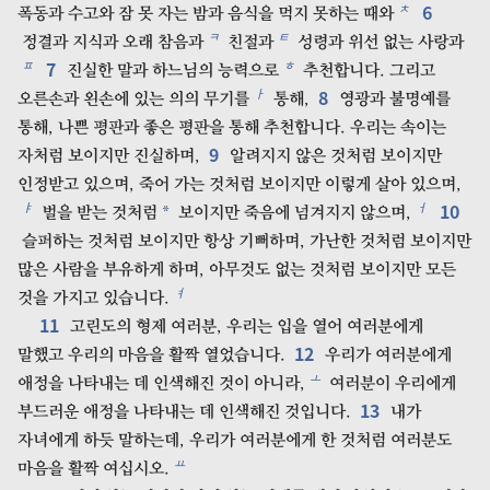
6
ㅊ
폭동과 수고와 잠 못 자는 밤과 음식을 먹지 못하는 때와
ㅋ
ㅌ
정결과 지식과 오래 참음과
친절과
성령과 위선 없는 사랑과
7
ㅍ
ㅎ
진실한 말과 하느님의 능력으로
추천합니다. 그리고
8
ㅏ
오른손과 왼손에 있는 의의 무기를
통해,
영광과 불명예를
통해, 나쁜 평판과 좋은 평판을 통해 추천합니다. 우리는 속이는
9
자처럼 보이지만 진실하며,
알려지지 않은 것처럼 보이지만
인정받고 있으며, 죽어 가는 것처럼 보이지만 이렇게 살아 있으며,
10
ㅑ
ㅓ
*
벌을 받는 것처럼
보이지만 죽음에 넘겨지지 않으며,
슬퍼하는 것처럼 보이지만 항상 기뻐하며, 가난한 것처럼 보이지만
많은 사람을 부유하게 하며, 아무것도 없는 것처럼 보이지만 모든
ㅕ
것을 가지고 있습니다.
11
고린도의 형제 여러분, 우리는 입을 열어 여러분에게
12
말했고 우리의 마음을 활짝 열었습니다.
우리가 여러분에게
ㅗ
애정을 나타내는 데 인색해진 것이 아니라,
여러분이 우리에게
13
부드러운 애정을 나타내는 데 인색해진 것입니다.
내가
자녀에게 하듯 말하는데, 우리가 여러분에게 한 것처럼 여러분도
ㅛ
마음을 활짝 여십시오.