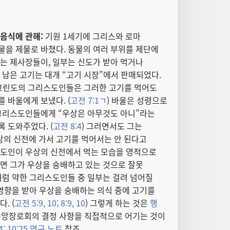
음식에 관해:
기원 1세기에 그리스와 로마
물을 제물로 바쳤다. 동물의 여러 부위를 제단에
는 제사장들이, 일부는 신도가 받아 먹거나
 남은 고기는 대개 “고기 시장”에서 판매되었다.
 고린도의 그리스도인들은 그러한 고기를 먹어도
 바울에게 보냈다. (
고전 7:1ㄱ
) 바울은 성령으로
 그리스도인들에게 “우상은 아무것도 아니”라는
 도와주었다. (
고전 8:4
) 그러면서도 그는
의 신전에 가서 고기를 먹어서는 안 된다고
스도인이 우상의 신전에서 먹는 모습을 영적으로
면 그가 우상을 숭배하고 있는 것으로 잘못
처럼 약한 그리스도인들 중 일부는 걸려 넘어질
 영향을 받아 우상을 숭배하는 의식 중에 고기를
. (
고전 5:9, 10;
8:9, 10
) 그렇게 하는 것은
행
중앙장로회의 결정 사항을 직접적으로 어기는 것이
4;
10:25 연구 노트
참조.