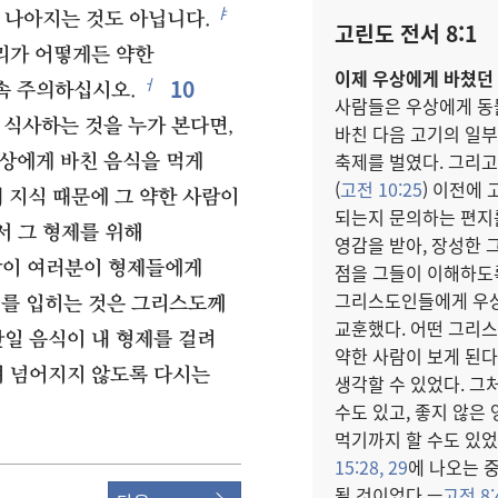
ㅑ
 나아지는 것도 아닙니다.
고린도 전서 8:1
리가 어떻게든 약한
이제 우상에게 바쳤던 
10
ㅓ
속 주의하십시오.
사람들은 우상에게 동
식사하는 것을 누가 본다면,
바친 다음 고기의 일부
축제를 벌였다. 그리고
상에게 바친 음식을 먹게
(
고전 10:25
) 이전에
 지식 때문에 그 약한 사람이
되는지 문의하는 편지를
서 그 형제를 위해
영감을 받아, 장성한
같이 여러분이 형제들에게
점을 그들이 이해하도록
그리스도인들에게 우상
를 입히는 것은 그리스도께
교훈했다. 어떤 그리
일 음식이 내 형제를 걸려
약한 사람이 보게 된다
려 넘어지지 않도록 다시는
생각할 수 있었다. 그
수도 있고, 좋지 않은
먹기까지 할 수도 있었다
15:28, 29
에 나오는 
될 것이었다.—
고전 8: