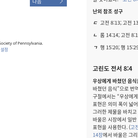
다음
난외 참조 성구
ㄷ
고전 8:13; 고전 13:
ㄴ
롬 14:14; 고전 8:
ociety of Pennsylvania.
ㄱ
행 15:20; 행 15:2
 설정
고린도 전서 8:4
우상에게 바쳤던 음식을
바쳤던 음식”으로 번
구절에서는 “우상에게 
표현은 의미 폭이 넓어
그러한 제물을 바치고
바울은 시장에서 일반
표현을 사용한다. (
고전
14장
에서 바울은 그리