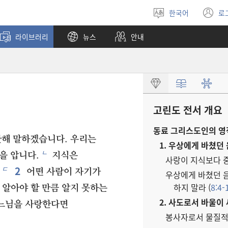
한국어
로
언어
(
선택
창
라이브러리
뉴스
안내
열
고린도 전서 개요
동료 그리스도인의 영적
해 말하겠습니다. 우리는
1. 우상에게 바쳤던 
ㄴ
을 압니다.
지식은
사랑이 지식보다 중
2
ㄷ
어떤 사람이 자기가
우상에게 바쳤던 
하지 말라 (
8:4-
 알아야 할 만큼 알지 못하는
2. 사도로서 바울이 
느님을 사랑한다면
봉사자로서 물질적인