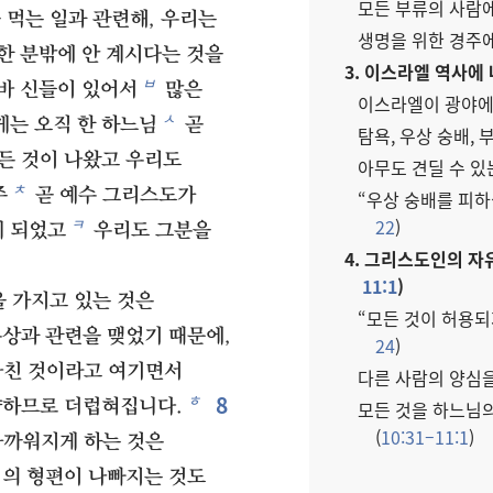
모든 부류의 사람에
먹는 일과 관련해, 우리는
생명을 위한 경주에
한 분밖에 안 계시다는 것을
3. 이스라엘 역사에 
ㅂ
바 신들이 있어서
많은
이스라엘이 광야에서
ㅅ
는 오직 한 하느님
곧
탐욕, 우상 숭배, 
든 것이 나왔고 우리도
아무도 견딜 수 있
ㅊ
주
곧 예수 그리스도가
“우상 숭배를 피하
22
)
ㅋ
게 되었고
우리도 그분을
4. 그리스도인의 자
11:1
)
 가지고 있는 것은
“모든 것이 허용되
상과 관련을 맺었기 때문에,
24
)
바친 것이라고 여기면서
다른 사람의 양심을
8
ㅎ
약하므로 더럽혀집니다.
모든 것을 하느님의
(
10:31–11:1
)
가까워지게 하는 것은
의 형편이 나빠지는 것도