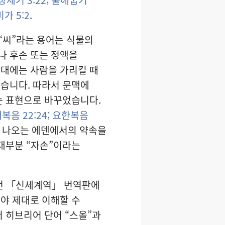
가 5:2
.
“씨”라는 용어는 식물의
나 후손 또는 정액을
현대에는 사람을 가리킬 때
않습니다. 따라서 문맥에
는 표현으로 바꾸었습니다.
음 22:24;
요한복음
 나오는 에덴에서의 약속을
 대부분 “자손”이라는
 「신세계역」 번역판에
야 제대로 이해할 수
서 히브리어 단어 “스올”과