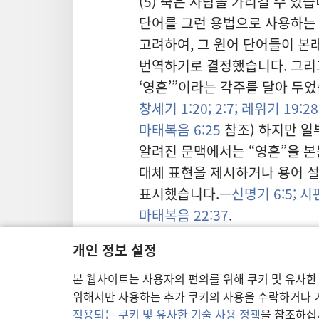
(5) 죽은 사람을 가리킬 수 있
단어를 그런 용법으로 사용하는
고려하여, 그 원어 단어들이 본
번역하기로 결정했습니다. 그리
‘영혼’”이라는 각주를 달아 두었
창세기 1:20;
2:7;
레위기 19:28
마태복음 6:25
참조) 하지만 일
알려진 문맥에서는 “영혼”을 본
대체 표현을 제시하거나 용어 
표시했습니다.—
신명기 6:5;
시편
마태복음 22:37
.
이와 비슷하게, “신장”이라는 
개인 정보 설정
가리킬 때에는 그대로 옮겼지만
본 웹사이트는 사용자의 편의를 위해 쿠키 및 유사한
요한 계시록 2:23
에서처럼 비유
위해서만 사용하는 추가 쿠키의 사용을 수락하거나 거
본래 의도된 사상 즉 “가장 깊은
적용되는 쿠키 및 유사한 기술 사용 정책
을 참조하십