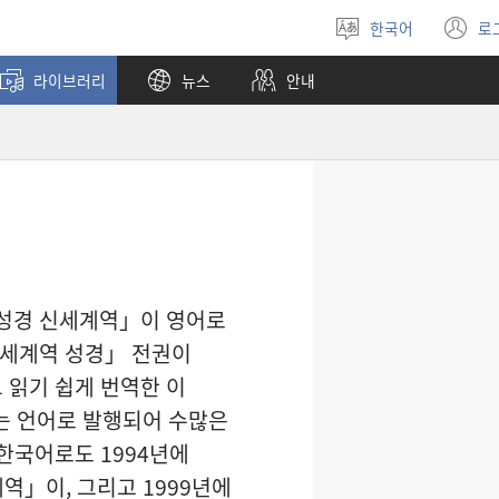
한국어
로
언어
(
선택
창
라이브러리
뉴스
안내
열
 성경 신세계역」이 영어로
신세계역 성경」 전권이
 읽기 쉽게 번역한 이
넘는 언어로 발행되어 수많은
한국어로도 1994년에
역」이, 그리고 1999년에