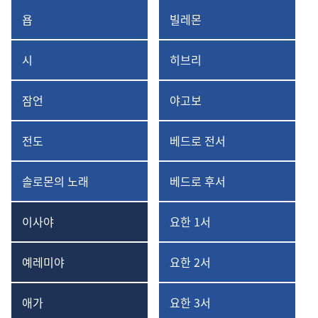
욥
빌레몬
욥기
빌레몬서
시
히브리
시편
히브리서
잠언
야고보
잠언
야고보서
전도
베드로 전서
전도서
베드로
전서
솔로몬의 노래
베드로 후서
솔로몬의
베드로
노래
후서
이사야
요한 1서
이사야
요한
1서
예레미야
요한 2서
예레미야
요한
2서
애가
요한 3서
예레미야
요한