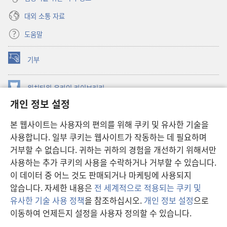
대외 소통 자료
도움말
기부
(새로운
창
열기)
워치타워 온라인 라이브러리
(새로운
개인 정보 설정
창
®
JW Hub
열기)
(새로운
본 웹사이트는 사용자의 편의를 위해 쿠키 및 유사한 기술을
창
JW 라이브러리
사용합니다. 일부 쿠키는 웹사이트가 작동하는 데 필요하며
열기)
거부할 수 없습니다. 귀하는 귀하의 경험을 개선하기 위해서만
워치타워 라이브러리
사용하는 추가 쿠키의 사용을 수락하거나 거부할 수 있습니다.
이 데이터 중 어느 것도 판매되거나 마케팅에 사용되지
않습니다. 자세한 내용은
전 세계적으로 적용되는 쿠키 및
유사한 기술 사용 정책
을 참조하십시오.
개인 정보 설정
으로
Copyright
© 2026 Watch Tower Bible and Tract Society of Pennsylvania.
이동하여 언제든지 설정을 사용자 정의할 수 있습니다.
차
이용 약관
|
개인 정보 보호 정책
|
개인 정보 보호 설정