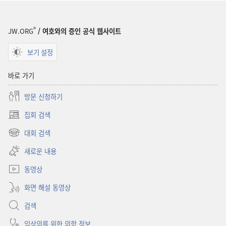
®
JW.ORG
/ 여호와의 증인 공식 웹사이트
보기 설정
바로 가기
방문 신청하기
집회 검색
(새로운
창
대회 검색
(새로운
열기)
창
새로운 내용
열기)
동영상
화면 해설 동영상
검색
임상의를 위한 의학 정보