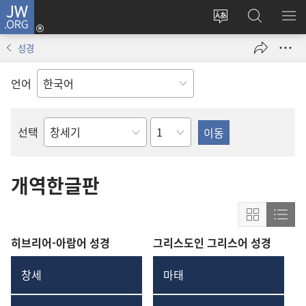
JW.ORG
로그인
사이트
JW.ORG
메
(새로운
언어
검색
보
창
성경
변경
열기)
언어
장
선택
성경의
책
개역한글판
화면
목록
표시
형식
히브리어-아람어 성경
그리스도인 그리스어 성경
형식으로
콘텐
콘텐츠
보기
창세
마태
창세기
마태복음
보기