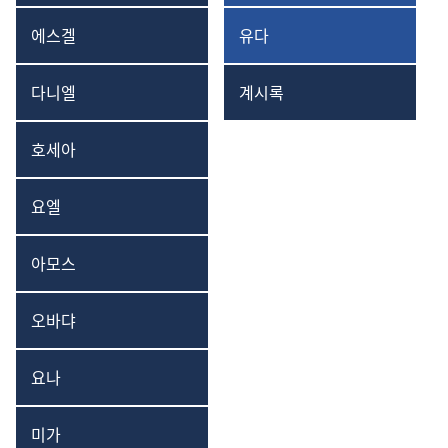
애가
3서
에스겔
유다
에스겔
유다서
다니엘
계시록
다니엘
요한
계시록
호세아
호세아
요엘
요엘
아모스
아모스
오바댜
오바댜
요나
요나
미가
미가