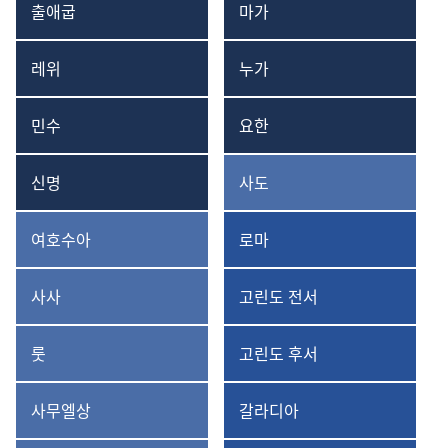
출애굽
마가
출애굽기
마가복음
레위
누가
레위기
누가복음
민수
요한
민수기
요한복음
신명
사도
신명기
사도행전
여호수아
로마
여호수아
로마서
사사
고린도 전서
사사기
고린도
전서
룻
고린도 후서
룻기
고린도
후서
사무엘상
갈라디아
사무엘상
갈라디아서