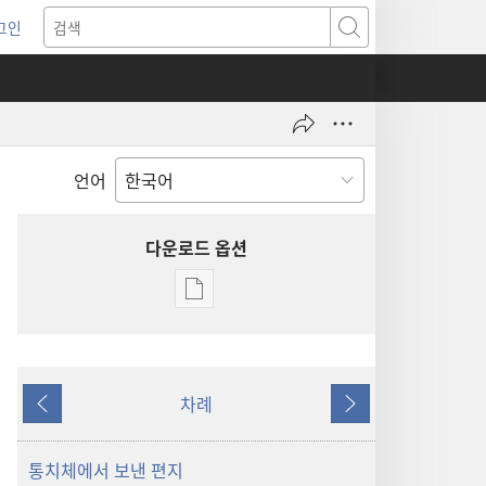
그인
새로운
검색
기)
언어
다운로드 옵션
출판물
다운로드
옵션
2001
차례
여호와의
이전
다음
증인
연감
통치체에서 보낸 편지