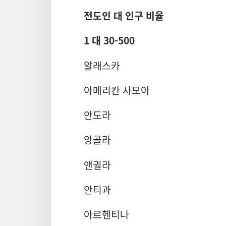
전도인 대 인구 비율
1 대 30-500
알래스카
아메리칸 사모아
안도라
앙골라
앤귈라
안티과
아르헨티나