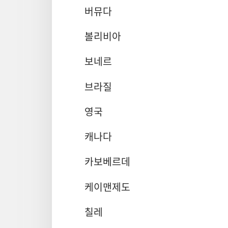
버뮤다
볼리비아
보네르
브라질
영국
캐나다
카보베르데
케이맨제도
칠레