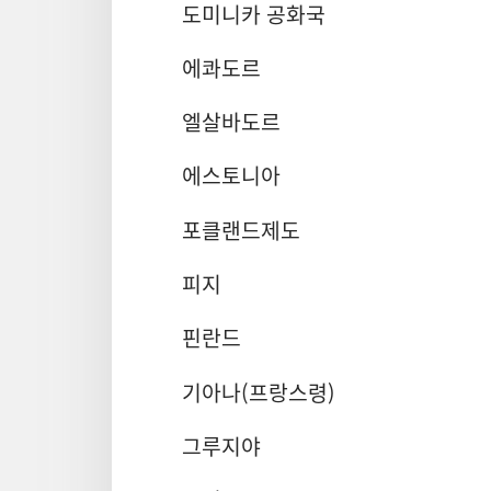
도미니카 공화국
에콰도르
엘살바도르
에스토니아
포클랜드제도
피지
핀란드
기아나(프랑스령)
그루지야