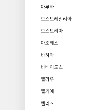
아루바
오스트레일리아
오스트리아
아조레스
바하마
바베이도스
벨라우
벨기에
벨리즈