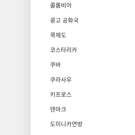
콜롬비아
콩고 공화국
쿡제도
코스타리카
쿠바
쿠라사우
키프로스
덴마크
도미니카연방