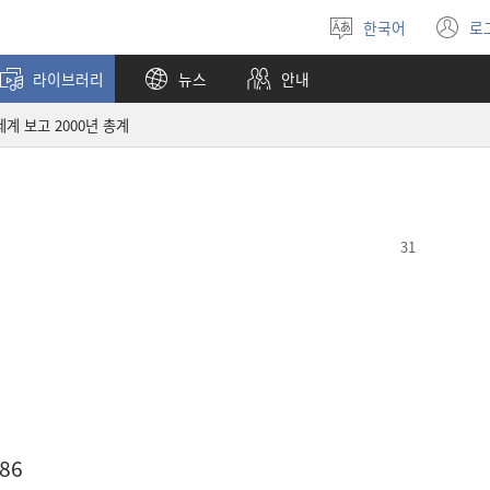
한국어
로
언어
(
선택
창
라이브러리
뉴스
안내
열
세계 보고 2000년 총계
86