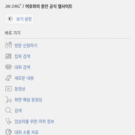
연감
®
JW.ORG
/ 여호와의 증인 공식 웹사이트
보기 설정
바로 가기
방문 신청하기
집회 검색
(새로운
창
대회 검색
(새로운
열기)
창
새로운 내용
열기)
동영상
화면 해설 동영상
검색
임상의를 위한 의학 정보
대외 소통 자료