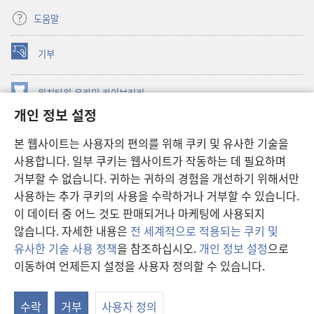
도움말
기부
(새로운
창
열기)
워치타워 온라인 라이브러리
(새로운
개인 정보 설정
창
®
JW Hub
열기)
(새로운
본 웹사이트는 사용자의 편의를 위해 쿠키 및 유사한 기술을
창
JW 라이브러리
사용합니다. 일부 쿠키는 웹사이트가 작동하는 데 필요하며
열기)
거부할 수 없습니다. 귀하는 귀하의 경험을 개선하기 위해서만
워치타워 라이브러리
사용하는 추가 쿠키의 사용을 수락하거나 거부할 수 있습니다.
이 데이터 중 어느 것도 판매되거나 마케팅에 사용되지
않습니다. 자세한 내용은
전 세계적으로 적용되는 쿠키 및
유사한 기술 사용 정책
을 참조하십시오.
개인 정보 설정
으로
Copyright
© 2026 Watch Tower Bible and Tract Society of Pennsylvania.
이동하여 언제든지 설정을 사용자 정의할 수 있습니다.
이용 약관
|
개인 정보 보호 정책
|
개인 정보 보호 설정
수락
거부
사용자 정의