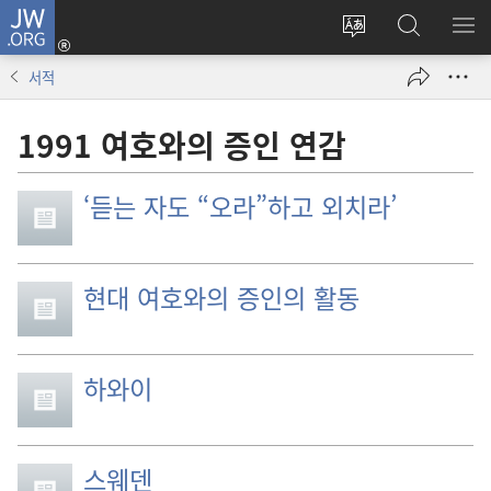
JW.ORG
로그인
사이트
JW.ORG
메
(새로운
언어
검색
보
창
서적
변경
열기)
1991 여호와의 증인 연감
‘듣는 자도 “오라”하고 외치라’
현대 여호와의 증인의 활동
하와이
스웨덴