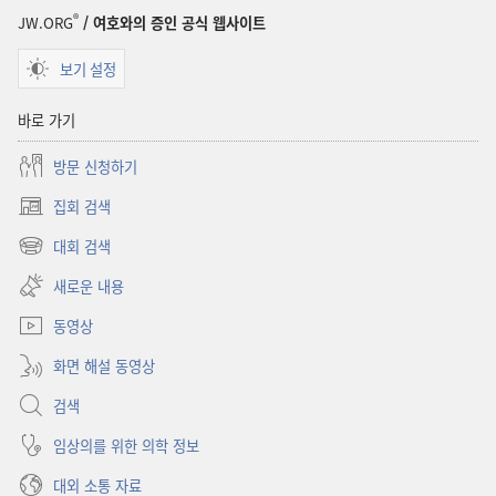
연감
®
JW.ORG
/ 여호와의 증인 공식 웹사이트
보기 설정
바로 가기
방문 신청하기
집회 검색
(새로운
창
대회 검색
(새로운
열기)
창
새로운 내용
열기)
동영상
화면 해설 동영상
검색
임상의를 위한 의학 정보
대외 소통 자료