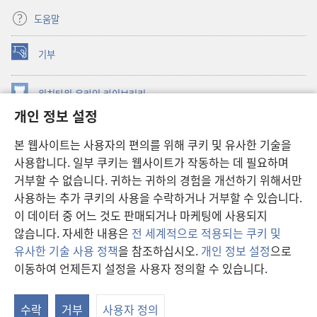
도움말
기부
(새로운
창
열기)
워치타워 온라인 라이브러리
(새로운
개인 정보 설정
창
®
JW Hub
열기)
(새로운
본 웹사이트는 사용자의 편의를 위해 쿠키 및 유사한 기술을
창
JW 라이브러리
사용합니다. 일부 쿠키는 웹사이트가 작동하는 데 필요하며
열기)
거부할 수 없습니다. 귀하는 귀하의 경험을 개선하기 위해서만
워치타워 라이브러리
사용하는 추가 쿠키의 사용을 수락하거나 거부할 수 있습니다.
이 데이터 중 어느 것도 판매되거나 마케팅에 사용되지
않습니다. 자세한 내용은
전 세계적으로 적용되는 쿠키 및
유사한 기술 사용 정책
을 참조하십시오.
개인 정보 설정
으로
Copyright
© 2026 Watch Tower Bible and Tract Society of Pennsylvania.
이동하여 언제든지 설정을 사용자 정의할 수 있습니다.
이용 약관
|
개인 정보 보호 정책
|
개인 정보 보호 설정
수락
거부
사용자 정의