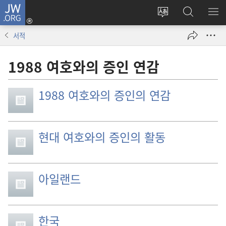
JW.ORG
로그인
사이트
JW.ORG
메
(새로운
언어
검색
보
창
서적
변경
열기)
1988 여호와의 증인 연감
1988 여호와의 증인의 연감
현대 여호와의 증인의 활동
아일랜드
한국