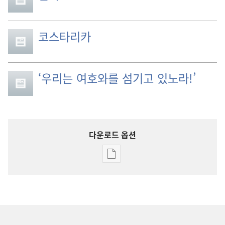
코스타리카
‘우리는 여호와를 섬기고 있노라!’
다운로드 옵션
출판물
다운로드
옵션
1988
여호와의
증인