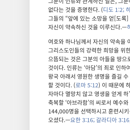
그분이 인류와 관계하신 일은, 그분
없다는 것을 증명한다. (
디도 1:2;
히
그들의 “앞에 있는 소망을 얻[도록] ·
자신이 약속하신 것을 이루신다.—
여호와 하나님께서 자신의 약속을 
그리스도인들의 강력한 희망을 위
으뜸되는 것은 그분의 아들을 땅으로
것이다. 인류는 ‘아담’의 죄로 인
왕국 아래서 영원한 생명을 즐길 수
할 것이다. (
로마 5:12
) 이 때문에
자마다 멸망치 않고 영생을 얻게 하
축복할 ‘아브라함’의 씨로서 예수
144,000명을 선택하시고 훈련시
오셨다.—
요한 3:16;
갈라디아 3:16