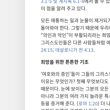
3:1-5 및
계시록 6:1-8
에서 볼 수 
이 점을 알려 주고 있다.
모든 애통하는 일과 눈물이 제거되
돌아와야 한다. 그렇기 때문에 우리
“의인과 악인”이 부활되리라는 희
그리스도인들은 다른 사람들처럼 애
24:15;
데살로니가 전 4:13
.
희망을 위한 튼튼한 기초
‘여호와의 증인’들이 그들의 그리스
이유는 무엇인가? 첫째 무엇보다도
때문이다. 눈에 보이는 그분의 모든
아니라 그분의 여러 가지 놀라운 특성
등을 증거해 준다. (
로마 1:20
) 더