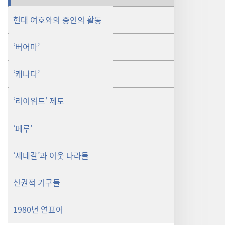
현대 여호와의 증인의 활동
‘버어마’
‘캐나다’
‘리이워드’ 제도
‘페루’
‘세네갈’과 이웃 나라들
신권적 기구들
1980년 연표어