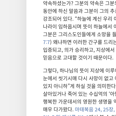
약속하셨는가? 그분의 약속은 그분
동안에 하신 말씀과 그분이 그의 
강조되어 있다. “하늘에 계신 우리
나라이 임하옵시며 뜻이 하늘에서 이
그분은 그리스도인들에게 소망을 들 
7:7
) 왜냐하면 이러한
간구를 드리
입증되고, 의가 승리하고, 지상에서
믿음으로 고대할 것이기 때문이다.
그렇다, 하나님의 뜻이 지상에 이루
눈에서 씻기시매 다시 사망이 없고 
있지 아니하”게 하실 것을 의미한다.
살아있거나 죽어 있는 수십억의 ‘아
행복한 가운데서의 영원한 생명을 
매우 다가왔다.
마태복음 24,
25장,