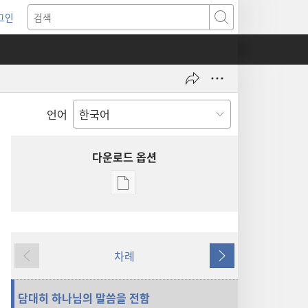
그인
새로운
검색
기)
언어
다운로드 옵션
출판물
다운로드
옵션
1980
차례
여호와의
이전
다음
증인
연감
담대히 하나님의 말씀을 전함