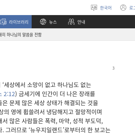
한국어
로
언어
(
선택
창
라이브러리
뉴스
안내
열
대히 하나님의 말씀을 전함
 ‘세상에서 소망이 없고 하나님도 없는
 2:12
) 금세기에 인간이 더 나은 장래를
은 문제 많은 세상 상태가 해결되는 것을
세상의 영에 휩쓸려서 냉담해지고 절망적이며
서 많은 사람들은 폭력, 마약, 성적 부도덕,
. 그러므로 ‘뉴우지일랜드’로부터의 한 보고는