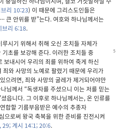
이 충실하신 하나님이시며, 결코 거짓말하실 수
브리 10:23
) 이 때문에 그리스도인들은
⁠·⁠· 큰 안위를 받”는다. 여호와 하나님께서는
히브리 6:18
.
이루시기 위해서 취해 오신 조치들 자체가
한 기초를 보강해
준다. 이러한 조치들 중
 보내시어 우리의 죄를 위하여 죽게 하신
하여 죄와 사망의 노예로 팔렸기 때문에 우리가
 있으려면, 죄와 사망의 굴레가 제거되어야만
 하나님께서 “독생자를 주셨으니 이는 저를 믿는
”셨읍니다. 그 이후로 하나님께서는, 온 인류를
와 연합할 기름부음받은 예수의 추종자
키심으로써 왕국 축복을 위한 준비를 진전시켜
,
29;
계시 14:1;
20:6
.