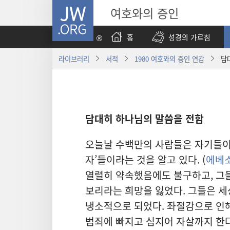
JW.ORG
여호와의 증인
홈
성경의 가르침
라이브러리
서적
1980 여호와의 증인 연감
담
담대히 하나님의 말씀을 전함
오늘날 수백만의 사람들은 자기들이
자’들이라는 것을 알고 있다. (
에베소
열렬히 약속했음에도 불구하고, 그들
보리라는 희망을 잃었다. 그들은 
냉소적으로 되었다. 좌절감으로 인해
범죄에 빠지고 심지어 자살까지 한다