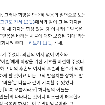
. 그러나 희망을 단순히 믿음의 일면으로 보는
고린도 전서 13:13
에서와 같이 그 두 가지를
, 이 세 가지는 항상 있을 것[이니라].” 믿음은
 “믿음은 바라는 사물에 대한 보증된 기대”라는
강화시켜 준다.—
히브리 11:1
, 신세.
켜 주었다. 의심의 여지 없이 여호와
‘아벨’에게 희망을 위한 기초를 마련해 주었다.
게 하고 너의 후손도 여자의 후손과 원수가 되게
하게 할 것이요 너는 그의 발꿈치를 상하게 할
 ‘바울’은 다음과 같이 기록할 수 있었다.
는 [비록 모를지라도] 하나님의 아들들
성원들]의 나타나는 것이니 피조물이 허무한데
직 굴복케 하시는 이로 말미암음이라. 그