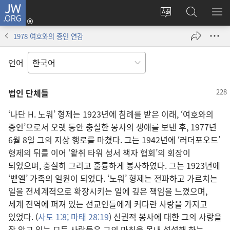
JW.ORG
로그인
사이트
JW.ORG
메
(새로운
언어
검색
보
창
1978 여호와의 증인 연감
변경
열기)
언어
법인 단체들
‘나단 H. 노워’ 형제는 1923년에 침례를 받은 이래, ‘여호와의
증인’으로서 오랫 동안 충실한 봉사의 생애를 보낸 후, 1977년
6월 8일 그의 지상 행로를 마쳤다. 그는 1942년에 ‘러더포오드’
형제의 뒤를 이어 ‘왙취 타워 성서 책자 협회’의 회장이
되었으며, 충실히 그리고 훌륭하게 봉사하였다. 그는 1923년에
‘벧엘’ 가족의 일원이 되었다. ‘노워’ 형제는 전파하고 가르치는
일을 전세계적으로 확장시키는 일에 깊은 책임을 느꼈으며,
세계 전역에 퍼져 있는 선교인들에게 커다란 사랑을 가지고
있었다. (
사도 1:8;
마태 28:19
) 신권적 봉사에 대한 그의 사랑을
잘 알고 있는 모든 사람들은 그의 마침을 못내 섭섭해 하는