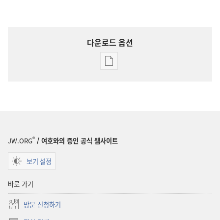
다운로드 옵션
출판물
다운로드
옵션
1978
여호와의
증인
연감
®
JW.ORG
/ 여호와의 증인 공식 웹사이트
보기 설정
바로 가기
방문 신청하기