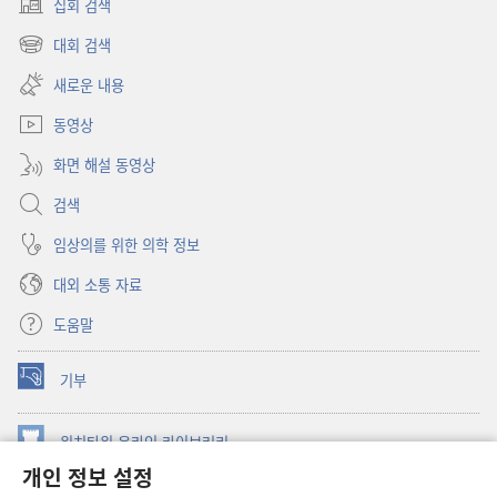
집회 검색
(새로운
창
대회 검색
(새로운
열기)
창
새로운 내용
열기)
동영상
화면 해설 동영상
검색
임상의를 위한 의학 정보
대외 소통 자료
도움말
기부
(새로운
창
열기)
워치타워 온라인 라이브러리
(새로운
개인 정보 설정
창
®
JW Hub