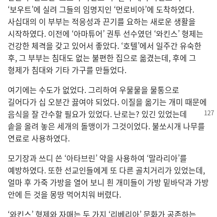
‘보우트’에 실려 그들의 임명지인 ‘먼로비아’에 도착하였다.
사십대의 이 부부는 적응성과 끈기를 요하는 새로운 생활을
시작하였다. 이전에 ‘아마튜어’ 권투 선수였던 ‘와킨스’ 형제는
건강한 체격을 갖고 있어서 좋았다. ‘호텔’에서 일주간 유숙한
후, 그 부부는 침대도 없는 불편한 집으로 옮겼는데, 후에 그
형제가 침대와 기타 가구를 만들었다.
여기에는 수도가 없었다. 그리하여 우물물을 물통으로
길어다가 십 오분간 끓여야 되었다. 이질을 옮기는 개미 때문에
음식을 잘 간수할 필요가
있었다. 난로는? 있긴 있었는데
솥을 올려 놓은 세개의 돌맹이가 그것이었다. 불쏘시개 나무를
연료로 사용하였다.
모기장과 쓰디 쓴 ‘아타브린’ 약을 사용하여 ‘말라리아’를
예방하였다. 또한 선교인들에게 또 다른 골치거리가 있었는데,
얼마 후 가죽 가방을 열어 보니 흰 개미들이 가방 밑바닥과 가방
안에 든 것을 몽땅 먹어치워 버렸다.
‘와킨스’ 형제와 자매는 두 가지 ‘리베리아’ 문화가 공존하는