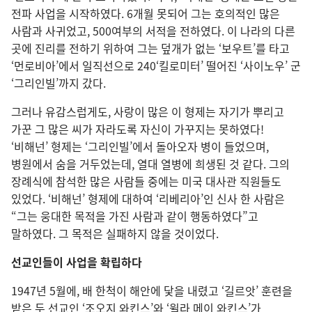
전파 사업을 시작하였다. 6개월 못되어 그는 호의적인 많은
사람과 사귀었고, 500여부의 서적을 전하였다. 이 나라의 다른
곳에 진리를 전하기 위하여 그는 덮개가 없는 ‘보우트’를 타고
‘먼로비아’에서 일직선으로 240‘킬로미터’ 떨어진 ‘사이노우’ 군
‘그리인빌’까지 갔다.
그러나 유감스럽게도, 사랑이 많은 이 형제는 자기가 뿌리고
가꾼 그 많은 씨가 자라도록 자신이 가꾸지는 못하였다!
‘비해넌’ 형제는 ‘그리인빌’에서 돌아오자 병이 들었으며,
병원에서 숨을 거두었는데, 열대 열병에 희생된 것 같다. 그의
장례식에 참석한 많은 사람들 중에는 미국 대사관 직원들도
있었다. ‘비해넌’ 형제에 대하여 ‘리베리아’인 신사 한 사람은
“그는 웅대한 목적을 가진 사람과 같이 행동하였다”고
말하였다. 그 목적은 실패하지 않을 것이었다.
선교인들이 사업을 확립하다
1947년 5월에, 배 한척이 해안에 닻을 내렸고 ‘길르앗’ 훈련을
받은 두 선교인 ‘조오지 와킨스’와 ‘윌라 메이 와킨스’가