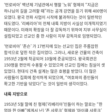
‘먼로비아’ 백년제 기념관에서 행할 ‘노워’ 형제의 “지금은
하나님의 길을 고려할 때”라는 공개 강연을 듣기 위해 400명이
모였다. 왕국 전파 사업이 시작에 불과하다는 것이 일반적인
태도였다. ‘리베리아’의 전체 내륙 지방이 사실상 미개척지였기
때문이다. 미래의 확장을 더 잘 감독하기 위하여 지부 사무실이
설립되었고 선교인 중 한 사람이 지부 감독자로 임명되었다.
‘먼로비아’ ‘존슨’ 가 17번지에 있는 선교인 집은 주름잡힌
함석으로 덮힌 작은 집이었다. 그러나, 새로운 건물의 건축이
1953년 2월에 착공되어 10월에 준공되었다. 왕국회관은
150명을 편안히 수용할 수 있었으며 선교인 집에는 침실이 셋
있었다. 현대식 건축 설계는 많은 호평을 받았다. 더 많은
사람들이 집회에 참석하게 되었으며, “여호와의 증인들이
확고한 기반을 닦았다!”는 것이 일반의 생각이었다.
내륙 지방으로
1953년 5월 말에 친 형제(‘리베리아’인들이 하는 말로는 “한
엄마 한 아빠”에게서 난) ‘존 샤루크’ 형제와 ‘마이클 샤루크’