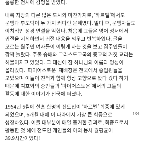
훌륭한 전시에 감명을 받았다.
내륙 지방의 다른 많은 도시와 마찬가지로, ‘하르벨’에서도
문맹과 부도덕이 두 가지 커다란 문제였다. 얼마 후, 문맹자들도
이치적인 성경 연설을 익혔다. 처음에 그들은 영어 성서에서
귀절을 지적하면서 귀절 내용을 외우고 반복하였다. 글을
모르는 원주민 여자들이 이렇게 하는 것을 보고 집주인들이
깜짝 놀랐다. 주물 숭배와 그리스도교국의 종교적 거짓 교리는
허물어지고 있었다. 그 대신에 참 하나님의 이름과 명성이
올라갔다. ‘파이어스토운’ 재배장은 전국에서 종업원들을
모았으며 이들이 친척과 함께 항상 고향으로 왔다 갔다 하기
때문에 여호와의 증인들과 ‘파이어스토운’에서의 그들의
활동에 대한 이야기가 전국에 퍼졌다.
1954년 6월에 설흔 한명의 전도인이 ‘하르벨’ 회중에 있게
되었으며,
6개월 내에 이 나라에서 가장 큰 회중으로
성장하였다. 이들 대부분이 매일 증거한 결과로, 회중으로서
활동한 첫 해에 전도인 개인들의 야외 봉사 월평균이
39.9시간이었다!