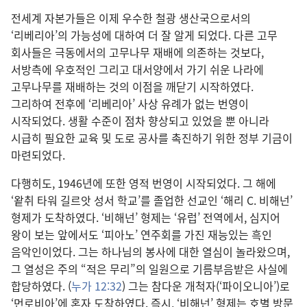
전세계 자본가들은 이제 우수한 철광 생산국으로서의
‘리베리아’의 가능성에 대하여 더 잘 알게 되었다. 다른 고무
회사들은 극동에서의 고무나무 재배에 의존하는 것보다,
서방측에 우호적인 그리고 대서양에서 가기 쉬운 나라에
고무나무를 재배하는 것의 이점을 깨닫기 시작하였다.
그리하여 전후에 ‘리베리아’ 사상 유례가 없는 번영이
시작되었다. 생활 수준이 점차 향상되고 있었을 뿐 아니라
시급히 필요한 교육 및 도로 공사를 촉진하기 위한 정부 기금이
마련되었다.
다행히도, 1946년에 또한 영적 번영이 시작되었다. 그 해에
‘왙취 타워 길르앗 성서 학교’를 졸업한 선교인 ‘해리 C. 비해넌’
형제가 도착하였다. ‘비해넌’ 형제는 ‘유럽’ 전역에서, 심지어
왕이 보는 앞에서도 ‘피아노’ 연주회를 가진 재능있는 흑인
음악인이었다. 그는 하나님의 봉사에 대한 열심이 놀라왔으며,
그 열성은 주의 “적은 무리”의 일원으로 기름부음받은 사실에
합당하였다. (
누가 12:32
) 그는 참다운 개척자(‘파이오니아’)로
‘먼로비아’에 혼자 도착하였다. 즉시, ‘비해넌’ 형제는 호별 방문