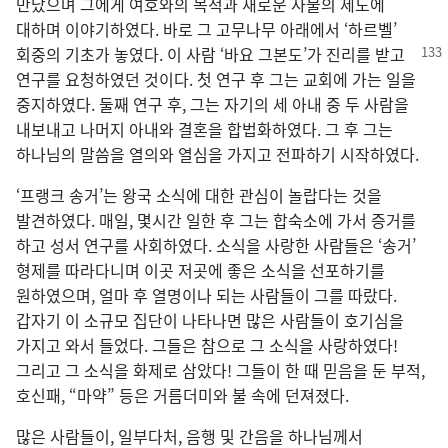
만났으며 그에게 여호와의 목적과 새로운 사물의 제도에
대하며 이야기하였다. 바로 그 고무나무 아래에서 ‘하르벨’
회중의
기초가 놓였다. 이 사람 ‘바요 그본도’가 진리를 받고
연구를 요청하였던 것이다. 첫 연구 후 그는 교회에 가는 일을
중지하였다. 둘째 연구 후, 그는 자기의 세 아내 중 두 사람을
내보내고 나머지 아내와 결혼을 합법화하였다. 그 후 그는
하나님의 말씀을 열의와 열심을 가지고 전파하기 시작하였다.
‘프랭크 송거’는 왕국 소식에 대한 관심이 놀랍다는 것을
발견하였다. 매일, 몇시간 일한 후 그는 합숙소에 가서 증거를
하고 성서 연구를 사회하였다. 소식을 사랑한 사람들은 ‘송거’
형제를 따라다니며 이곳 저곳에 좋은 소식을 선포하기를
원하였으며, 얼마 후 열명이나 되는 사람들이 그를 따랐다.
갑자기 이 소규모 집단이 나타나면 많은 사람들이 호기심을
가지고 와서 들었다. 그들은 참으로 그 소식을 사랑하였다!
그리고 그 소식을 화제로 삼았다! 그들이 한 때 믿음을 둔 부적,
호신패, “마약” 등은 거름더미와 불 속에 던져졌다.
많은 사람들이, 일부다처, 음행 및 간음을 하나님께서