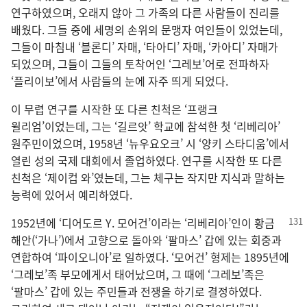
연구하였으며, 오래지 않아 그 가족의 다른 사람들이 진리를
배웠다. 그들 중에 세명의 손위의 문맹자 여인들이 있었는데,
그들이 마침내 ‘블론디’ 자매, ‘타아디’ 자매, ‘카아디’ 자매가
되었으며, 그들이 그들의 토착어인 ‘그레보’어로 전파하자
‘플리이보’에서 사람들의 눈에 자주 띄게 되었다.
이 무렵 연구를 시작한 또 다른 친척은 ‘프랭크
윌리엄’이었는데, 그는 ‘길르앗’ 학교에 참석한 첫 ‘리베리아’
원주민이었으며, 1958년 ‘뉴우요오크’ 시 ‘양키 스타디움’에서
열린 성의 국제 대회에서 졸업하였다. 연구를 시작한 또 다른
친척은 ‘제이컵 와’였는데, 그는 체구는 작지만 지식과 말하는
능력에 있어서 예리하였다.
1952년에 ‘디어도르 Y. 모어건’이라는 ‘리베리아’인이 황금
해안(‘가나’)에서 고향으로 돌아와 ‘팔마스’ 갑에 있는 회중과
연합하여 ‘파이오니아’로 일하였다. ‘모어건’ 형제는 1895년에
‘그레보’족 부모에게서 태어났으며, 그 때에 ‘그레보’족은
‘팔마스’ 갑에 있는 주민들과 전쟁을 하기로 결정하였다.