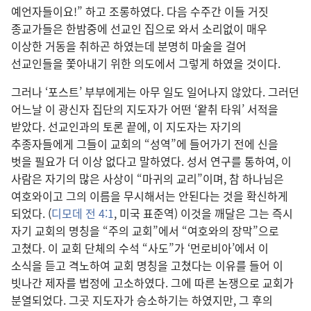
예언자들이요!” 하고 조롱하였다. 다음 수주간 이들 거짓
종교가들은 한밤중에 선교인 집으로 와서 소리없이 매우
이상한 거동을 취하곤 하였는데 분명히 마술을 걸어
선교인들을 쫓아내기 위한 의도에서 그렇게 하였을 것이다.
그러나 ‘포스트’ 부부에게는 아무 일도 일어나지 않았다. 그러던
어느날 이 광신자 집단의 지도자가 어떤 ‘왙취 타워’ 서적을
받았다. 선교인과의 토론 끝에, 이 지도자는 자기의
추종자들에게 그들이 교회의 “성역”에 들어가기 전에 신을
벗을 필요가 더 이상 없다고 말하였다. 성서 연구를 통하여, 이
사람은 자기의 많은 사상이 “마귀의 교리”이며, 참 하나님은
여호와이고 그의 이름을 무시해서는 안된다는 것을 확신하게
되었다. (
디모데 전 4:1
, 미국 표준역) 이것을 깨달은 그는 즉시
자기 교회의 명칭을 “주의 교회”에서 “여호와의 장막”으로
고쳤다. 이 교회 단체의 수석 “사도”가 ‘먼로비아’에서 이
소식을 듣고 격노하여 교회 명칭을 고쳤다는 이유를 들어 이
빗나간 제자를 법정에 고소하였다. 그에 따른 논쟁으로 교회가
분열되었다. 그곳 지도자가 승소하기는 하였지만, 그 후의