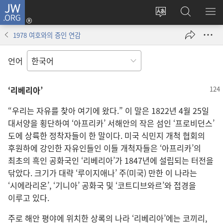
JW.ORG
로그인
사이트
JW.ORG
메
(새로운
언어
검색
보
창
1978 여호와의 증인 연감
변경
열기)
언어
‘리베리아’
“우리는 자유를 찾아 여기에 왔다.” 이 말은 1822년 4월 25일
대서양을 횡단하여 ‘아프리카’ 서해안의 작은 섬인 ‘프로비던스’
도에 상륙한 정착자들이 한 말이다. 미국 식민지 개척 협회의
후원하에 강인한 자유인들인 이들 개척자들은 ‘아프리카’의
최초의 흑인 공화국인 ‘리베리아’가 1847년에 설립되는 터전을
닦았다. 크기가 대략 ‘루이지애나’ 주(미국) 만한 이 나라는
‘시에라리온’, ‘기니아’ 공화국 및 ‘코트디브와르’와 접경을
이루고 있다.
주로 해안 평야에 위치한 상록의 나라 ‘리베리아’에는 코끼리,