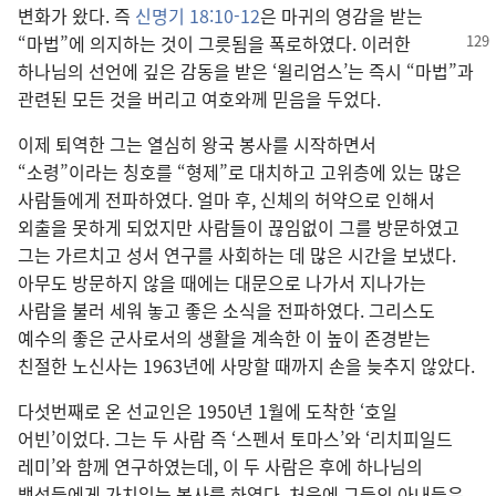
변화가 왔다. 즉
신명기 18:10-12
은 마귀의 영감을 받는
“마법”에 의지하는 것이 그릇됨을
폭로하였다. 이러한
하나님의 선언에 깊은 감동을 받은 ‘윌리엄스’는 즉시 “마법”과
관련된 모든 것을 버리고 여호와께 믿음을 두었다.
이제 퇴역한 그는 열심히 왕국 봉사를 시작하면서
“소령”이라는 칭호를 “형제”로 대치하고 고위층에 있는 많은
사람들에게 전파하였다. 얼마 후, 신체의 허약으로 인해서
외출을 못하게 되었지만 사람들이 끊임없이 그를 방문하였고
그는 가르치고 성서 연구를 사회하는 데 많은 시간을 보냈다.
아무도 방문하지 않을 때에는 대문으로 나가서 지나가는
사람을 불러 세워 놓고 좋은 소식을 전파하였다. 그리스도
예수의 좋은 군사로서의 생활을 계속한 이 높이 존경받는
친절한 노신사는 1963년에 사망할 때까지 손을 늦추지 않았다.
다섯번째로 온 선교인은 1950년 1월에 도착한 ‘호일
어빈’이었다. 그는 두 사람 즉 ‘스펜서 토마스’와 ‘리치피일드
레미’와 함께 연구하였는데, 이 두 사람은 후에 하나님의
백성들에게 가치있는 봉사를 하였다. 처음에 그들의 아내들은