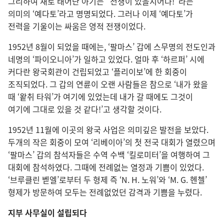
그리하여 새로 태어난 아기는 “전쟁이 있을지어다!”라는
의미의 ‘예다토’라고 명명되었다. 그러나 이제 ‘예다토’가
전력을 기울이는 싸움은 영적 전쟁이었다.
1952년 8월이 되었을 때에는, ‘팔마스’ 갑에 스무명의 전도인과
네명의 ‘파이오니아’가 일하고 있었다. 얼마 후 ‘하르퍼’ 시에
커다란 왕국회관이 건립되었고 ‘플리이보’에 한 회중이
조직되었다. 그 갑의 연륜이 오랜 사람들은 참으로 ‘내가 왔을
때 ‘왙취 타워’가 여기에 있었는데 내가 갈 때에도 그것이
여기에 그대로 있을 것 같다!’고 생각할 것이다.
1952년 11월에 이곳의 왕국 사업은 의미깊은 발전을 보았다.
두개의 작은 회중이 모여 ‘리베이아’의 첫 전국 대회가 열렸으며
‘팔마스’ 갑의 참석자들은 수역 수백 ‘킬로미터’을 여행하여 그
대회에 참석하였다. 그때에 전례없는 열정과 기쁨이 있었다.
‘브루클린 벧엘’로부터 두 형제 즉 ‘N. H. 노워’와 ‘M. G. 헨첼’
형제가 방문하여 모두는 전례없었던 감격과 기쁨을 누렸다.
지부 사무실이 설립되다