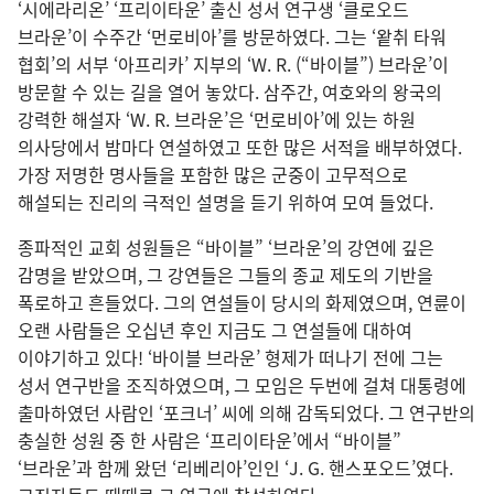
‘시에라리온’ ‘프리이타운’ 출신 성서 연구생 ‘클로오드
브라운’이 수주간 ‘먼로비아’를 방문하였다. 그는 ‘왙취 타워
협회’의 서부 ‘아프리카’ 지부의 ‘W. R. (“바이블”) 브라운’이
방문할 수 있는 길을 열어 놓았다. 삼주간, 여호와의 왕국의
강력한 해설자 ‘W. R. 브라운’은 ‘먼로비아’에 있는 하원
의사당에서 밤마다 연설하였고 또한 많은 서적을 배부하였다.
가장 저명한 명사들을 포함한 많은 군중이 고무적으로
해설되는 진리의 극적인 설명을 듣기 위하여 모여 들었다.
종파적인 교회 성원들은 “바이블” ‘브라운’의 강연에 깊은
감명을 받았으며, 그 강연들은 그들의 종교 제도의 기반을
폭로하고 흔들었다. 그의 연설들이 당시의 화제였으며, 연륜이
오랜 사람들은 오십년 후인 지금도 그 연설들에 대하여
이야기하고 있다! ‘바이블 브라운’ 형제가 떠나기 전에 그는
성서 연구반을 조직하였으며, 그 모임은 두번에 걸쳐 대통령에
출마하였던 사람인 ‘포크너’ 씨에 의해 감독되었다. 그 연구반의
충실한 성원 중 한 사람은 ‘프리이타운’에서 “바이블”
‘브라운’과 함께 왔던 ‘리베리아’인인 ‘J. G. 핸스포오드’였다.