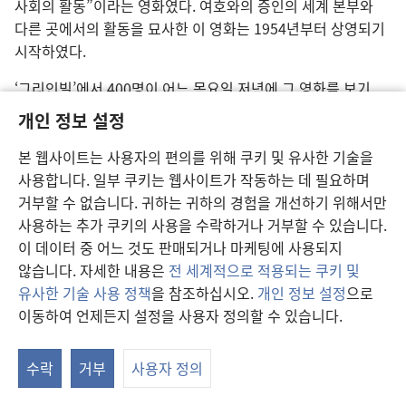
사회의 활동”이라는 영화였다. 여호와의 증인의 세계 본부와
다른 곳에서의 활동을 묘사한 이 영화는 1954년부터 상영되기
시작하였다.
‘그리인빌’에서 400명이 어느 목요일 저녁에 그 영화를 보기
위하여 왔다. “혼자 보기 아깝다”는 것이 많은 사람들의
개인 정보 설정
반응이었다. 토요일 저녁에 순회 감독자가 개인 연구를 하고
있는데, 문을 ‘노크’하는 사람이 있었다. “와서 영화를 보여
본 웹사이트는 사용자의 편의를 위해 쿠키 및 유사한 기술을
주세요. 사람들이 모두 기다리고 있읍니다. 준비는 다
사용합니다. 일부 쿠키는 웹사이트가 작동하는 데 필요하며
되었읍니다. 꼭 오십시오!” 그가 도착해 보니 500여명이
거부할 수 없습니다. 귀하는 귀하의 경험을 개선하기 위해서만
회관을 메우고 있었다. 이번에는 그들이 처음보다 더욱 영화를
사용하는 추가 쿠키의 사용을 수락하거나 거부할 수 있습니다.
즐겼다. “[화면에 나오는] 이 사람들은 연기를 하고 있는 것이
이 데이터 중 어느 것도 판매되거나 마케팅에 사용되지
아니라 일하고 있읍니다”라는 말이 여러 번 반복되었다. 한
않습니다. 자세한 내용은
전 세계적으로 적용되는 쿠키 및
존경받는 사람과 그의 가족은 이 영화를 보고 깨달은 바 있어
유사한 기술 사용 정책
을 참조하십시오.
개인 정보 설정
으로
집회에 참석하기 시작하였다. 얼마 후 그 아버지는 왕국 소식을
이동하여 언제든지 설정을 사용자 정의할 수 있습니다.
차
전파하기 시작하였다.
보
수락
거부
사용자 정의
또 다른 지방에서, 한 종교 단체의 지도자가 이전에는 여호와의
증인들의 서적을 불태우라고 신도들에게 충고했었다. 이