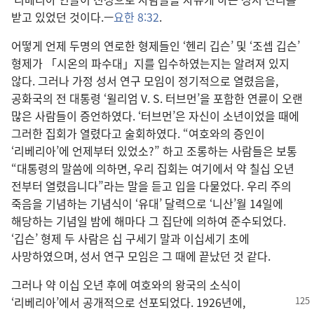
받고 있었던 것이다.—
요한 8:32
.
어떻게 언제 두명의 연로한 형제들인 ‘헨리 깁슨’ 및 ‘조셉 깁슨’
형제가 「시온의 파수대」지를 입수하였는지는 알려져 있지
않다. 그러나 가정 성서 연구 모임이 정기적으로 열렸음을,
공화국의 전 대통령 ‘윌리엄 V. S. 터브먼’을 포함한 연륜이 오랜
많은 사람들이 증언하였다. ‘터브먼’은 자신이 소년이었을 때에
그러한 집회가 열렸다고 술회하였다. “여호와의 증인이
‘리베리아’에 언제부터 있었소?” 하고 조롱하는 사람들은 보통
“대통령의 말씀에 의하면, 우리 집회는 여기에서 약 칠십 오년
전부터 열렸읍니다”라는 말을 듣고 입을 다물었다. 우리 주의
죽음을 기념하는 기념식이 ‘유대’ 달력으로 ‘니산’월 14일에
해당하는 기념일 밤에 해마다 그 집단에 의하여 준수되었다.
‘깁슨’ 형제 두 사람은 십 구세기 말과 이십세기 초에
사망하였으며, 성서 연구 모임은 그 때에 끝났던 것 같다.
그러나 약 이십 오년 후에 여호와의 왕국의 소식이
‘리베리아’에서
공개적으로 선포되었다. 1926년에,