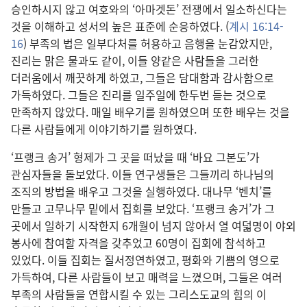
승인하시지 않고 여호와의 ‘아마겟돈’ 전쟁에서 일소하신다는
것을 이해하고 성서의 높은 표준에 순응하였다. (
계시 16:14-
16
) 부족의 법은 일부다처를 허용하고 음행을 눈감았지만,
진리는 맑은 물과도 같이, 이들 양같은 사람들을 그러한
더러움에서 깨끗하게 하였고, 그들은 담대함과 감사함으로
가득하였다. 그들은 진리를 일주일에 한두번 듣는 것으로
만족하지 않았다. 매일 배우기를 원하였으며 또한 배우는 것을
다른 사람들에게 이야기하기를 원하였다.
‘프랭크 송거’ 형제가 그 곳을 떠났을 때 ‘바요 그본도’가
관심자들을 돌보았다. 이들 연구생들은 그들끼리 하나님의
조직의 방법을 배우고 그것을 실행하였다. 대나무 ‘벤치’를
만들고 고무나무 밑에서 집회를 보았다. ‘프랭크 송거’가 그
곳에서 일하기 시작한지 6개월이 넘지 않아서 열 여덟명이 야외
봉사에 참여할 자격을 갖추었고 60명이 집회에 참석하고
있었다. 이들 집회는 질서정연하였고, 평화와 기쁨의 영으로
가득하여, 다른 사람들이 보고 매력을 느꼈으며, 그들은 여러
부족의 사람들을 연합시킬 수 있는 그리스도교의 힘의 이