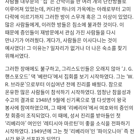
사람들 대부분의 “집”은 간막이를 한 여러 개의 단칸방들로
이루어져 있었는데, 커다란 하나의 가옥에는 아래로부터 고미
다락에 이르기까지 그러한 방이 스무개 혹은 그 이상이 있었다.
많은 사람들에게, 이러한 방들은 침소에 불과한 것이다. 이
때문에 증인들이 재방문에서 관심 가진 사람들을 다시
만나기가 어려웠다. 게다가, 사람들은 이사다니는 것이
예사였다! 그 이유는? 일자리가 없거나 더 나은 숙소를 찾기
위해서였다.
그러한 장애에도 불구하고, 그리스도인들은 오래지 않아 ‘J. G.
핸스포오드’ 댁 ‘베란다’에서 집회를 보기 시작하였다. 그는 ‘W.
R. 브라운’으로부터 이십여년 전에 진리를 배웠다. 참으로
온유한 많은 사람들이 참석하기 시작하였다. 엄청난 참을성과
수고의 결과로 1948년 9월에 신기록으로 열 다섯명이 왕국
봉사에 참여하였으며, 그 때에 ‘리베리아’에서 여호와의 증인의
첫 회중이 조직되었다. 이 때에, 성서 진리를 받아들인 첫
‘리베리아’ 여인인 ‘레티시아 마르틴’이 좋을 소식을 전파하기
시작하였다. 1949년에 그는 첫 ‘리베리아’인 ‘파이오니아’ 즉 전
시간 왕국 선포자가 되었다.