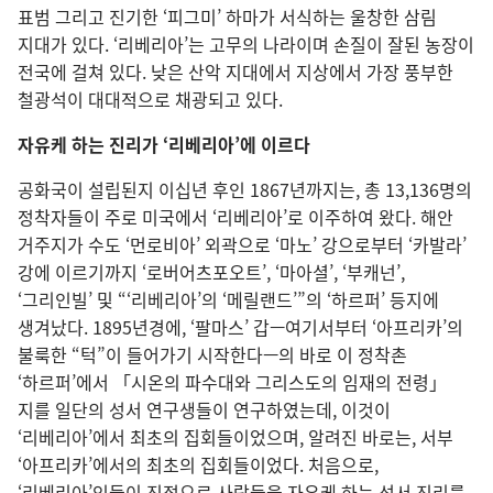
표범 그리고 진기한 ‘피그미’ 하마가 서식하는 울창한 삼림
지대가 있다. ‘리베리아’는 고무의 나라이며 손질이 잘된 농장이
전국에 걸쳐 있다. 낮은 산악 지대에서 지상에서 가장 풍부한
철광석이 대대적으로 채광되고 있다.
자유케 하는 진리가 ‘리베리아’에 이르다
공화국이 설립된지 이십년 후인 1867년까지는, 총 13,136명의
정착자들이 주로 미국에서 ‘리베리아’로 이주하여 왔다. 해안
거주지가 수도 ‘먼로비아’ 외곽으로 ‘마노’ 강으로부터 ‘카발라’
강에 이르기까지 ‘로버어츠포오트’, ‘마아셜’, ‘부캐넌’,
‘그리인빌’ 및 “‘리베리아’의 ‘메릴랜드’”의 ‘하르퍼’ 등지에
생겨났다. 1895년경에, ‘팔마스’ 갑—여기서부터 ‘아프리카’의
불룩한 “턱”이 들어가기 시작한다—의 바로 이 정착촌
‘하르퍼’에서 「시온의 파수대와 그리스도의 임재의 전령」
지를 일단의 성서 연구생들이 연구하였는데, 이것이
‘리베리아’에서 최초의 집회들이었으며, 알려진 바로는, 서부
‘아프리카’에서의 최초의 집회들이었다. 처음으로,
‘리베리아’인들이 진정으로 사람들을 자유케 하는 성서 진리를