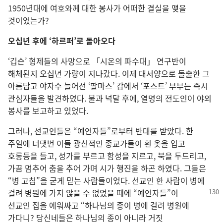
1950년대에 여호와께 대한 봉사가 어떠한 결실을 맺을
것이었는가?
오십년 후에 ‘하르퍼’로 돌아오다
‘깁슨’ 형제들의 사망으로 「시온의 파수대」 연구반이
해체된지 오십년 가량이 지나갔다. 이제 대서양으로 돌출한 그
아름답고 야자수 늘어선 ‘팔마스’ 갑에서 ‘포스트’ 부부는 즉시
관심자들을 발견하였다. 불과 넉달 후에, 열명의 전도인이 야외
봉사를 보고하고 있었다.
그러나, 선교인들은 “예언자들”로부터 반대를 받았다. 한
주일에 너댓번 이들 광신적인 종교가들이 흰 옷을 입고
호롱등을 들고, 성가를 부르고 함성을 지르고, 북을 두드리고,
가끔 멈추어 춤을 추어 가며 시가 행진을 하곤 하였다. 그들은
“병 고침”을 굳게 믿는 사람들이었다. 선교인 한 사람이 병에
걸려 병원에 가지 않을 수 없었을 때에 “예언자들”이
선교인 집을 에워싸고 “하나님의 종이 병에 걸려 병원에
가다니? 당신네들은 하나님의 종이 아니라 거짓