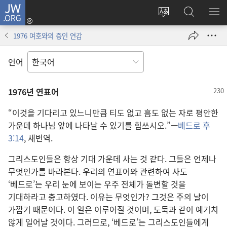
JW.ORG
로그인
사이트
JW.ORG
메
(새로운
언어
검색
보
창
1976 여호와의 증인 연감
변경
열기)
언어
1976년 연표어
“이것을 기다리고 있느니만큼 티도 없고 흠도 없는 자로 평안한
가운데 하나님 앞에 나타날 수 있기를 힘쓰시오.”—
베드로 후
3:14
, 새번역.
그리스도인들은 항상 기대 가운데 사는 것 같다. 그들은 언제나
무엇인가를 바라본다. 우리의 연표어와 관련하여 사도
‘베드로’는 우리 눈에 보이는 우주 전체가 돌변할 것을
기대하라고 충고하였다. 이유는 무엇인가? 그것은 주의 날이
가깝기 때문이다. 이 일은 이루어질 것이며, 도둑과 같이 예기치
않게 일어날 것이다. 그러므로, ‘베드로’는 그리스도인들에게