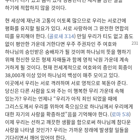
하기에 적합하지 않을 것이다.
현 세상에 재난과 고통이 이토록 많으므로 우리는 서로간에
평화를 유지할 필요가 있다. 서로 사랑하여 그 완전한 연합의
띠를 유지해야 한다. (
골로새 3:14
) 만일 우리가 티도 없고 흠도
없이
평안한 가운데 거한다면 우주 주권자인 주 여호와
하나님의 승인받은 숭배자가 될 것이며 하나님의 뜻을 행하기
위해 헌신한 모든 형제 자매들과 함께 영적 낙원 가운데 계속
거하게 될 것이다. 현재 전세계적으로 여호와의 증인의 회중이
38,000개 이상 있어 하나님의 백성이 매주 모이고 있다.
이곳에서 우리는 서로 격려하며 서로 영적으로 북돋아 준다.
당신은 다른 사람을 도와 주는 이 행복한 무리 가운데 속해
있는가? 우리는 언제나 “우리가 아직 죄인 되었을 때에
그리스도께서 우리를 위하여 죽으심으로 하나님께서 우리에게
대한 자기의 사랑을 확증하셨”음을 기억해야 한다. (
로마 5:8
)
이제 우리는 선하고 깨끗한 생활을 함으로써 하나님께 참다운
사랑을 나타낼 것인가? 우리는 가까운 장래에 발생할 일들을
기다리면서 깨어 있어야 한다.