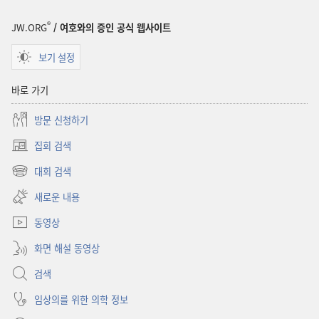
증인
연감
®
JW.ORG
/ 여호와의 증인 공식 웹사이트
보기 설정
바로 가기
방문 신청하기
집회 검색
(새로운
창
대회 검색
(새로운
열기)
창
새로운 내용
열기)
동영상
화면 해설 동영상
검색
임상의를 위한 의학 정보