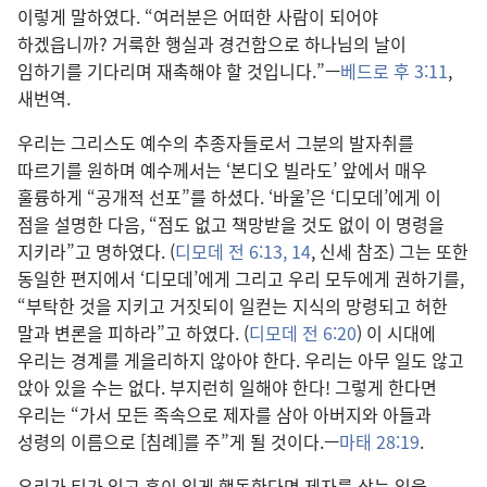
이렇게 말하였다. “여러분은 어떠한 사람이 되어야
하겠읍니까? 거룩한 행실과 경건함으로 하나님의 날이
임하기를 기다리며 재촉해야 할 것입니다.”—
베드로 후 3:11
,
새번역.
우리는 그리스도 예수의 추종자들로서 그분의 발자취를
따르기를 원하며 예수께서는 ‘본디오 빌라도’ 앞에서 매우
훌륭하게 “공개적 선포”를 하셨다. ‘바울’은 ‘디모데’에게 이
점을 설명한 다음, “점도 없고 책망받을 것도 없이 이 명령을
지키라”고 명하였다. (
디모데 전 6:13, 14
, 신세 참조) 그는 또한
동일한 편지에서 ‘디모데’에게 그리고 우리 모두에게 권하기를,
“부탁한 것을 지키고 거짓되이 일컫는 지식의 망령되고 허한
말과 변론을 피하라”고 하였다. (
디모데 전 6:20
) 이 시대에
우리는 경계를 게을리하지 않아야 한다. 우리는 아무 일도 않고
앉아 있을 수는 없다. 부지런히 일해야 한다! 그렇게 한다면
우리는 “가서 모든 족속으로 제자를 삼아 아버지와 아들과
성령의 이름으로 [침례]를 주”게 될 것이다.—
마태 28:19
.
우리가 티가 있고 흠이 있게 행동한다면 제자를 삼는 일을