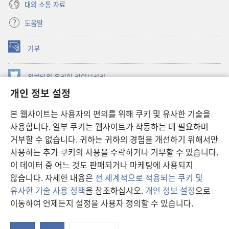
대외 소통 자료
도움말
기부
(새로운
창
열기)
워치타워 온라인 라이브러리
(새로운
개인 정보 설정
창
®
JW Hub
열기)
(새로운
본 웹사이트는 사용자의 편의를 위해 쿠키 및 유사한 기술을
창
JW 라이브러리
사용합니다. 일부 쿠키는 웹사이트가 작동하는 데 필요하며
열기)
거부할 수 없습니다. 귀하는 귀하의 경험을 개선하기 위해서만
워치타워 라이브러리
사용하는 추가 쿠키의 사용을 수락하거나 거부할 수 있습니다.
이 데이터 중 어느 것도 판매되거나 마케팅에 사용되지
않습니다. 자세한 내용은
전 세계적으로 적용되는 쿠키 및
유사한 기술 사용 정책
을 참조하십시오.
개인 정보 설정
으로
Copyright
© 2026 Watch Tower Bible and Tract Society of Pennsylvania.
이동하여 언제든지 설정을 사용자 정의할 수 있습니다.
차
이용 약관
|
개인 정보 보호 정책
|
개인 정보 보호 설정
보