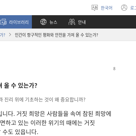
한국어
로
언어
(
선택
창
라이브러리
뉴스
안내
열
가?
인간이 항구적인 평화와 안전을 가져 올 수 있는가?
져 올
수
있는가?
과 진리 위에 기초하는 것이 왜 중요합니까?
니다. 거짓 희망은 사람들을 속여 참된 희망에
직면하고 있는 이러한 위기의 때에는 거짓
 수도 있읍니다.