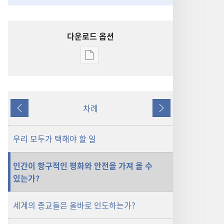
다운로드 옵션
출판물
다운로드
옵션
평화와
차례
안전
이전
다음
─
어떻게
우리 모두가 택해야 할 일
찾을
수
인간이 항구적인 평화와 안전을 가져 올 수
있는가?
있는가?
세계의 종교들은 올바로 인도하는가?